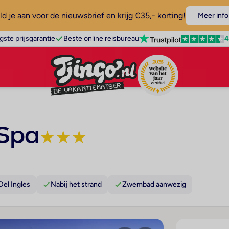
d je aan voor de nieuwsbrief en krijg €35,- korting!
Meer info
4
gste prijsgarantie
Beste online reisbureau
 Spa
★
★
★
Del Ingles
Nabij het strand
Zwembad aanwezig