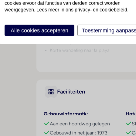
Bij hotel Bull Escorial & Spa kom je thuis in 
cookies ervoor dat functies van derden correct worden
gezellige centrum en het prachtige zandstran
weergegeven. Lees meer in ons privacy- en cookiebeleid.
kijkje in de wellness of gooi een strike op de
de dag in het zwembad of in de speelhal. Er i
Alle cookies accepteren
Toestemming aanpas
hoe gemakkelijk wil je het hebben? Kies je voo
TUI Quality hotel
Korte wandeling naar la playa
Een drankje aan de zwembadbar
Darts of minigolf? Keuze genoeg
Onbeperkt ontspannen in de spa
Zonnebaden op het dakterras
Faciliteiten
Onafhankelijk duurzaamheidslabel
Faciliteiten
Gratis wifi in openbare ruimte
Gebouwinformatie
Hote
Gratis wifi op de kamer
Aan een hoofdweg gelegen
S
Receptie (24 uur)
Gebouwd in het jaar : 1973
G