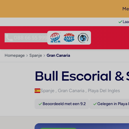
Mel
Laa
088 66 55 999
Homepage
Spanje
Gran Canaria
Bull Escorial &
Spanje
,
Gran Canaria
,
Playa Del Ingles
Beoordeeld met een 9.2
Gelegen in Playa 