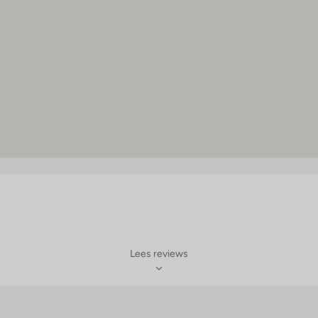
oelkast
lavuizen
irconditioning (centraal
eregeld)
uis
lkon of terras
levisie
weepersoonsbed
irconditioning (individueel
egelbaar)
Lees reviews