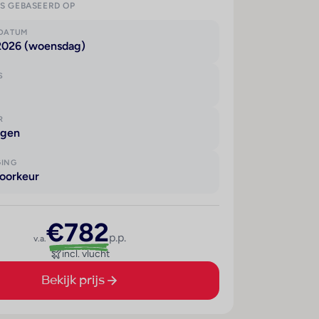
IS GEBASEERD OP
KDATUM
 2026 (woensdag)
S
R
agen
GING
oorkeur
€782
p.p.
v.a.
incl. vlucht
Bekijk prijs