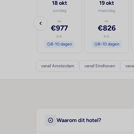
17 sep
18 okt
19 okt
donderdag
zondag
maandag
va.
va.
va.
€993
€977
€826
p.p.
p.p.
p.p.
8-10 dagen
8-10 dagen
8-10 dagen
vanaf Amsterdam
vanaf Eindhoven
vana
Waarom dit hotel?