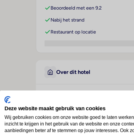
Beoordeeld met een 9.2
Nabij het strand
Restaurant op locatie
Over dit hotel
Bull Escorial & Spa
Spanje
· Gran Canaria
· Playa Del Ingles
Deze website maakt gebruik van cookies
Wij gebruiken cookies om onze website goed te laten werken
inzicht te krijgen in het gebruik van de website en onze conte
Je zult je hier niet v
aanbiedingen beter af te stemmen op jouw interesses. Ook z