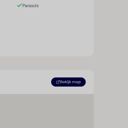
Parasols
Sport / amusement
Binnenbad : 1
Buitenbad(en) : 1
Bekijk map
Zwembad(en) met zoetwater :
1
Kinderbad/gedeelte : 1
Pool-/snackbar : 1
Ligstoelen : 1
Parasols : 1