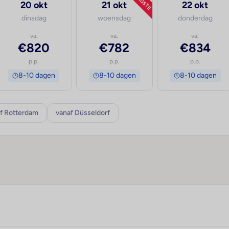
LAAGSTE
20 okt
21 okt
22 okt
dinsdag
woensdag
donderdag
va.
va.
va.
€820
€782
€834
p.p.
p.p.
p.p.
8-10 dagen
8-10 dagen
8-10 dagen
f Rotterdam
vanaf Düsseldorf