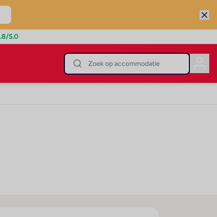
.8
/5.0