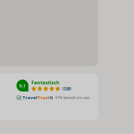
Whirlpool : 1
Sauna : 1
Zonneterras : 1
Stoombad : 1
Massage : 1
Tafeltennis : 1
Aerobic : 1
Fitnessstudio : 1
Boogschieten : 1
Fantastisch
9,1
(
138
)
Biljart / snooker : 1
Jeu de boules : 1
97
% beveelt ons aan
Bowlingbaan : 1
Minigolf : 1
Animatieprogramma : 1
Aantal zwembaden : 1