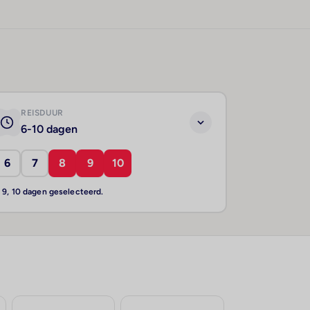
REISDUUR
6-10 dagen
6
7
8
9
10
, 9, 10 dagen geselecteerd.