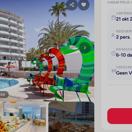
VANAFPRIJS 
VERTRE
21 okt
REIZIGER
2 pers.
REISDUU
6-10 d
VERZOR
Geen V
266