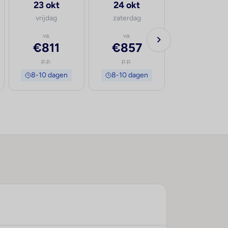
23 okt
24 okt
vrijdag
zaterdag
va.
va.
€811
€857
p.p.
p.p.
8-10 dagen
8-10 dagen