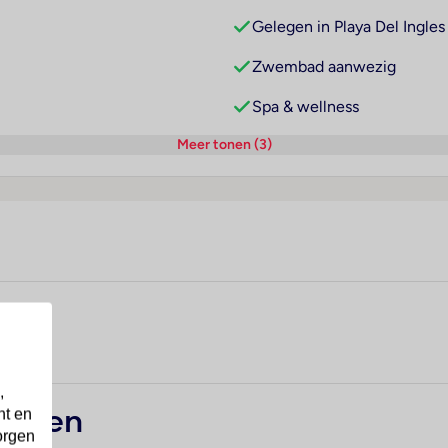
Gelegen in Playa Del Ingles
Zwembad aanwezig
Spa & wellness
Meer tonen (3)
,
nt en
ervelen
orgen