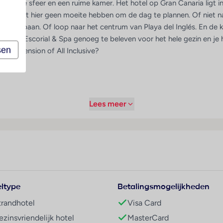
een knusse sfeer en een ruime kamer. Het hotel op Gran Canaria ligt i
d. Je zult hier geen moeite hebben om de dag te plannen. Of niet n
 bowlingbaan. Of loop naar het centrum van Playa del Inglés. En de k
s in Bull Escorial & Spa genoeg te beleven voor het hele gezin en je
sen
r halfpension of All Inclusive?
Lees meer
ltype
Betalingsmogelijkheden
trandhotel
Visa Card
ezinsvriendelijk hotel
MasterCard