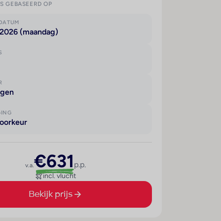
IS GEBASEERD OP
KDATUM
 2026 (maandag)
S
R
agen
GING
oorkeur
€631
p.p.
v.a.
incl. vlucht
Bekijk prijs