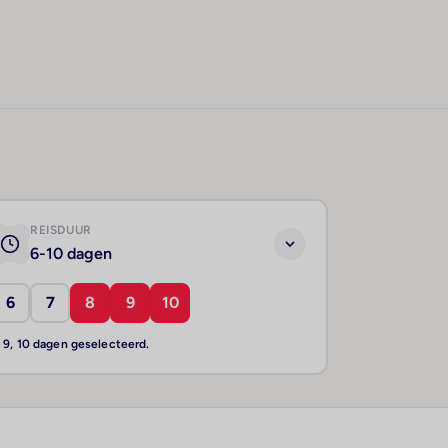
REISDUUR
6-10 dagen
6
7
8
9
10
, 9, 10 dagen geselecteerd.