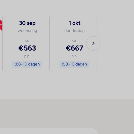
TE
30 sep
1 okt
woensdag
donderdag
va.
va.
€563
€667
p.p.
p.p.
8-10 dagen
8-10 dagen