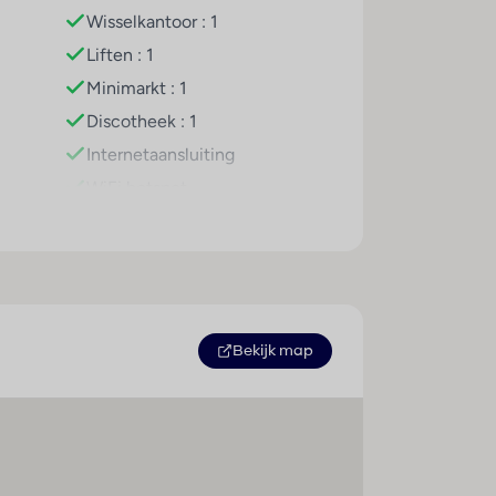
p het zonneterras maken de vakantie
Wisselkantoor : 1
bbers wordt duiken aangeboden. Een
Liften : 1
gedeelte staan spa, massagebehandelingen
2025. Multilingual, powered by
Minimarkt : 1
Discotheek : 1
Internetaansluiting
WiFi hotspot
Roomservice
Wasservice
Medische dienst
Fietsenverhuur
Tv-lounge : 1
Bekijk map
Wasgelegenheid
Hygiëne
Preventieschermen