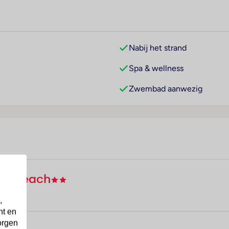
Nabij het strand
Spa & wellness
Zwembad aanwezig
as Beach
,
nt en
orgen