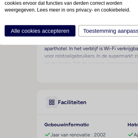
cookies ervoor dat functies van derden correct worden
Dit appartementencomplex ligt midden in h
weergegeven. Lees meer in ons privacy- en cookiebeleid.
restaurants, bars en discotheken. Aansluit
Hotelfaciliteiten
Alle cookies accepteren
Toestemming aanpas
Op de gasten wachten 24 appartementen, d
ontvangsthal staat Engelstalig personeel m
aparthotel. In het verblijf is Wi-Fi verkrij
voor rolstoelgebruikers. In de supermarkt z
en recreatie. Tot de overige voorzieninge
autoverhuur, een medische dienst, een tr
kan door de aanwezigheid van de fietZeezi
Kamers
De gasten kunnen vanaf het balkon of het 
Faciliteiten
gasten staan kinderbedjes klaar. Bovendien
koelkast en een thee-/koffiezetapparaat. 
badkamers zijn uitgerust met een douche en
Gebouwinformatie
Hote
Sport/entertainment
Jaar van renovatie : 2002
A