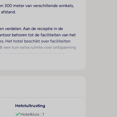
en 300 meter van verschillende winkels,
 afstand.
n verdelen. Aan de receptie in de
ntoor behoren tot de faciliteiten van het
es. Het hotel beschikt over faciliteiten
edt een tuin extra ruimte voor ontspanning
re voorzieningen bevinden zich een
tte en een eigen shuttlebus. De omgeving
ken over een slaapbank. Voor de jongste
evinden zich een koelkast, een mini-
t-/kabelontvangst en Wi-Fi (kosteloos). De
Hoteluitrusting
Hotelkluis : 1