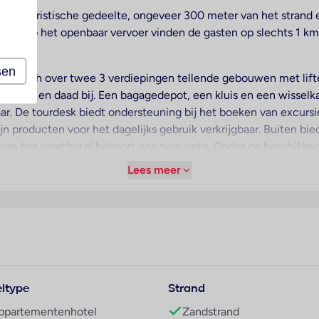
et toeristische gedeelte, ongeveer 300 meter van het strand 
ingen op het openbaar vervoer vinden de gasten op slechts 1 km
sen
ie zich over twee 3 verdiepingen tellende gebouwen met lifte
et raad en daad bij. Een bagagedepot, een kluis en een wisselka
gbaar. De tourdesk biedt ondersteuning bij het boeken van excursi
ijn producten voor het dagelijks gebruik verkrijgbaar. Buiten bi
n van het aparthotel behoort een tv-ruimte. Onder de beschikba
ansferservice, kamerservice, een wasservice, een muntwassere
Lees meer
chterhuur ook op de fiets worden verkend.
terras van het uitzicht op de tuin genieten. De kamers beschik
 zijn een kluis en een minibar beschikbaar. In de kitchenette b
Voor optimaal comfort zorgen een telefoon, een tv met satellie
 een bad. Het verblijf beschikt over niet-rokerskamers.
ltype
Strand
ppartementenhotel
Zandstrand