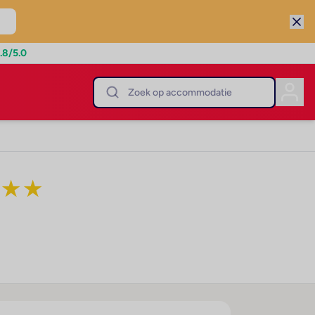
.8
/5.0
h
★
★