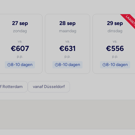
LAAGS
27 sep
28 sep
29 sep
zondag
maandag
dinsdag
va.
va.
va.
€607
€631
€556
p.p.
p.p.
p.p.
8-10 dagen
8-10 dagen
8-10 dagen
f Rotterdam
vanaf Düsseldorf