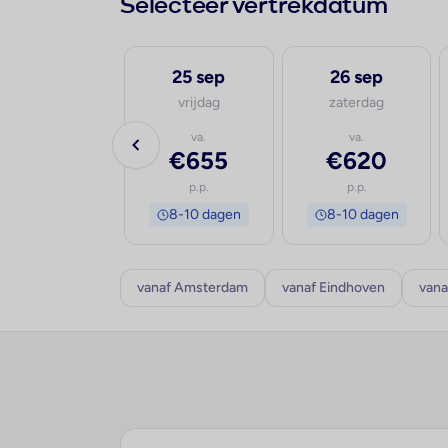
Selecteer vertrekdatum
24 sep
25 sep
26 sep
donderdag
vrijdag
zaterdag
va.
va.
va.
€651
€655
€620
p.p.
p.p.
p.p.
8-10 dagen
8-10 dagen
8-10 dagen
vanaf Amsterdam
vanaf Eindhoven
vana