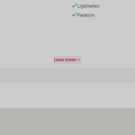
at garant voor heerlijke verfrissing. Ligstoelen en parasols o
Ligstoelen
n fietsen/mountainbiken en golfen genieten. Watersportliefhe
Parasols
n het sport- en recreatieaanbod van het hotel. In het wellness
lezier en amusement biedt een discof Copyright GIATA 2004 - 
Lees meer
rt / amusement
Afstanden
uitenbad(en) : 1
Strand : 300 m