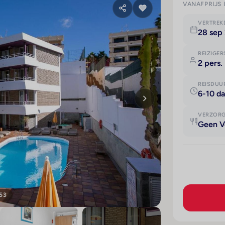
VANAFPRIJS 
VERTRE
28 sep
REIZIGER
2 pers.
REISDUU
6-10 d
VERZOR
Geen V
 53