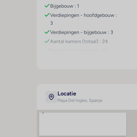
Het zwembadengedeelte in de openlucht sta
Bijgebouw : 1
compleet. Wie lekker wil bewegen, kan va
Verdiepingen - hoofdgebouw :
fitnessstudio en biljart maken deel uit va
3
en een zonnebank ter beschikking. Veel p
www.giata.com for client nof 125551
Verdiepingen - bijgebouw : 3
Aantal kamers (totaal) : 24
Aantal appartementen : 24
Locatie
Playa Del Ingles
, Spanje
Kamer
Spo
Badkamer
B