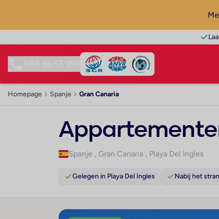
Mel
Laa
088 66 55 999
Homepage
Spanje
Gran Canaria
Appartemente
Spanje
,
Gran Canaria
,
Playa Del Ingles
Gelegen in Playa Del Ingles
Nabij het stra