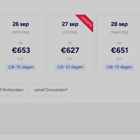
LAAGSTE
26 sep
27 sep
28 sep
zaterdag
zondag
maandag
va.
va.
va.
€653
€627
€651
p.p.
p.p.
p.p.
8-10 dagen
8-10 dagen
8-10 dagen
f Rotterdam
vanaf Düsseldorf