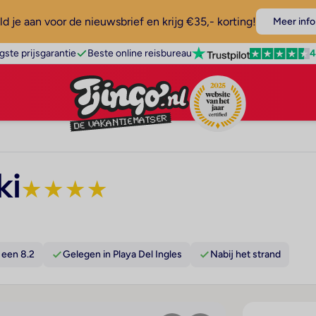
d je aan voor de nieuwsbrief en krijg €35,- korting!
Meer info
4
gste prijsgarantie
Beste online reisbureau
ki
★
★
★
★
 een 8.2
Gelegen in Playa Del Ingles
Nabij het strand