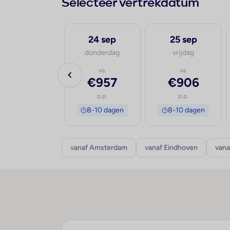
Selecteer vertrekdatum
23 sep
24 sep
25 sep
woensdag
donderdag
vrijdag
va.
va.
va.
€899
€957
€906
p.p.
p.p.
p.p.
8-10 dagen
8-10 dagen
8-10 dagen
vanaf Amsterdam
vanaf Eindhoven
vana