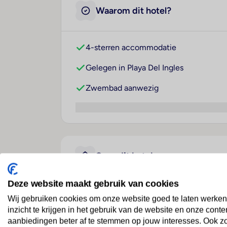
Waarom dit hotel?
4-sterren accommodatie
Gelegen in Playa Del Ingles
Zwembad aanwezig
Over dit hotel
Deze website maakt gebruik van cookies
Servatur Waikiki
Wij gebruiken cookies om onze website goed te laten werken
inzicht te krijgen in het gebruik van de website en onze conte
Spanje
· Gran Canaria
· Playa Del Ingles
aanbiedingen beter af te stemmen op jouw interesses. Ook z