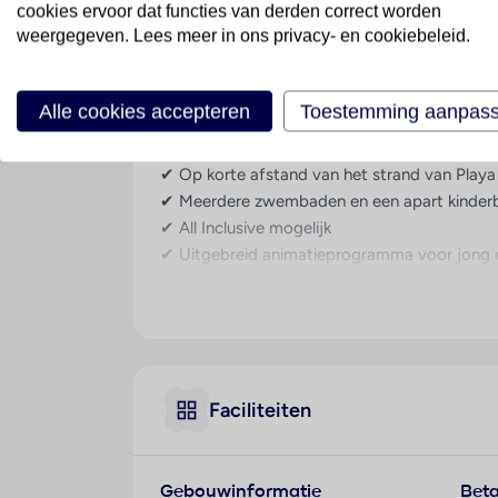
cookies ervoor dat functies van derden correct worden
weergegeven. Lees meer in ons privacy- en cookiebeleid.
Zonvakantie vol ont
Welkom bij
Servatur Waikiki
, een modern vier
meerdere zwembaden, een uitgebreid activite
Alle cookies accepteren
Toestemming aanpas
uitstekende faciliteiten is dit hotel een ideal
✔ Op korte afstand van het strand van Playa 
✔ Meerdere zwembaden en een apart kinder
✔ All Inclusive mogelijk
✔ Uitgebreid animatieprogramma voor jong 
✔ Gratis shuttleservice naar het strand
✔ Centrale ligging nabij winkels, restaurant
Algemeen
Servatur Waikiki is een modern hotel met een 
Faciliteiten
geniet van de zon op het ruime zonneterras of
speeltuin en miniclub, terwijl volwassenen 
Ligging & omgeving
Gebouwinformatie
Beta