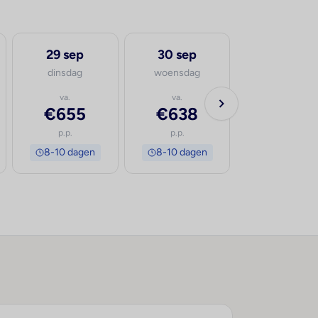
29 sep
30 sep
dinsdag
woensdag
va.
va.
€655
€638
p.p.
p.p.
8-10 dagen
8-10 dagen