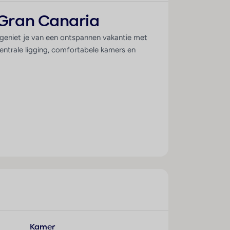
 Gran Canaria
r geniet je van een ontspannen vakantie met
entrale ligging, comfortabele kamers en
 Neem een duik in een van de zwembaden,
eren zijn er onder andere een splashpark,
Kamer