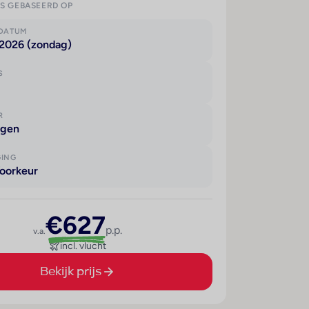
IS GEBASEERD OP
KDATUM
 2026 (zondag)
S
R
agen
GING
oorkeur
€627
p.p.
v.a.
incl. vlucht
Bekijk prijs