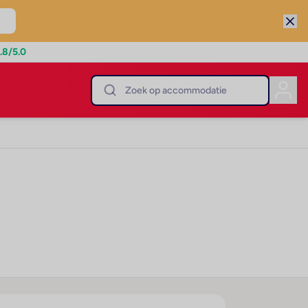
.8
/5.0