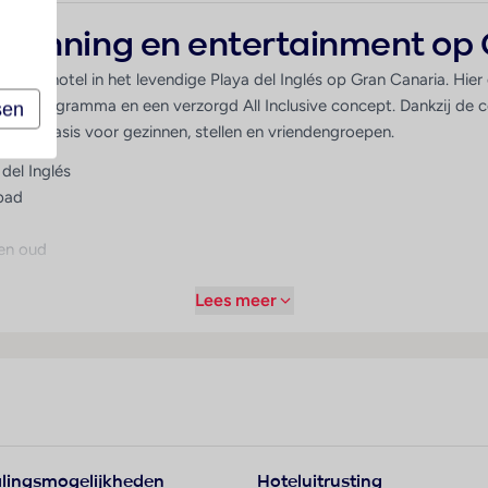
spanning en entertainment op
sterrenhotel in het levendige Playa del Inglés op Gran Canaria. Hie
itenprogramma en een verzorgd All Inclusive concept. Dankzij de c
sen
e uitvalsbasis voor gezinnen, stellen en vriendengroepen.
del Inglés
bad
en oud
Lees meer
s en uitgaansgelegenheden
ontspannen sfeer en uitgebreide faciliteiten voor alle leeftijden.
 doe mee aan een van de vele sport- en spelactiviteiten. Voor kind
kunnen ontspannen of deelnemen aan het entertainmentprogramma.
lingsmogelijkheden
Hoteluitrusting