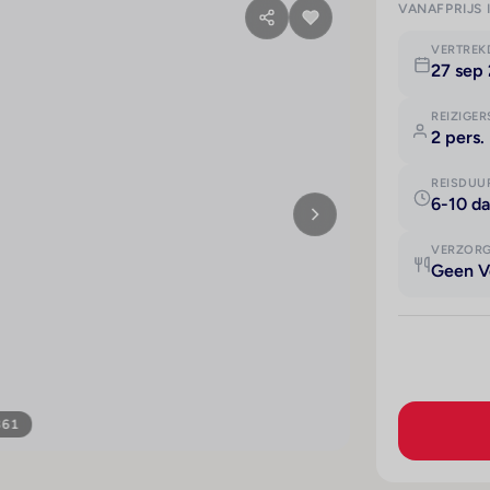
VANAFPRIJS 
VERTRE
27 sep
REIZIGER
2 pers.
REISDUU
6-10 d
VERZOR
Geen V
361