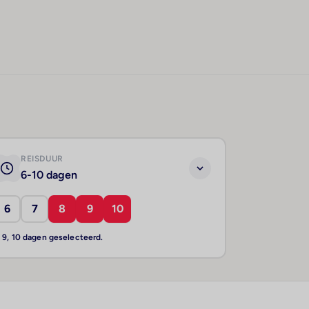
REISDUUR
6-10 dagen
6
7
8
9
10
, 9, 10 dagen geselecteerd.