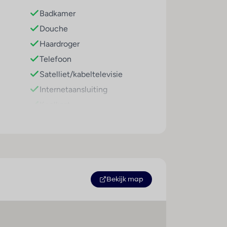
igt op ongeveer 900 meter afstand en is
Badkamer
s, restaurants, bars en uitgaansgelegenheden.
Douche
op circa 30 kilometer.
Haardroger
Telefoon
Satelliet/kabeltelevisie
gasten. Rondom de zwembaden vind je
Internetaansluiting
Koelkast
tennis en aquagym. Daarnaast verzorgt het
Airconditioning (centraal
geregeld)
tel gratis wifi, een 24-uursreceptie en diverse
Kluis
Eindschoonmaak
Balkon of terras
Bekijk map
Televisie
Mogelijkheid om zelf thee en
koffie te zetten