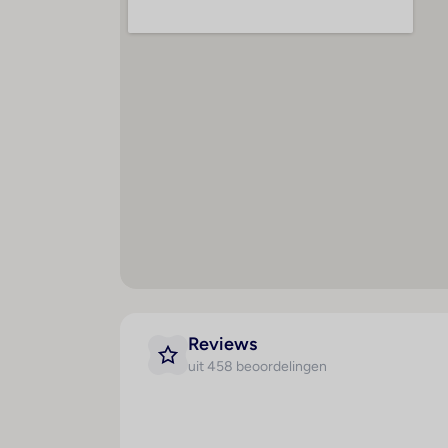
Lokale alcoholische en non-alcoholische d
Koffie, thee en frisdranken
IJs op geselecteerde tijden
Deelname aan diverse sport- en entertainm
Kamers
Servatur Waikiki beschikt over moderne en comf
koelkast (afhankelijk van het kamertype), een
Maaltijden
Spo
Halfpension
B
Ontbijtbuffet
B
Reviews
Lunchbuffet
K
uit 458 beoordelingen
Diner buffet
Po
All-inclusive
Li