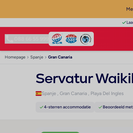
Mel
Laa
088 66 55 999
Homepage
Spanje
Gran Canaria
Servatur Waiki
Spanje
,
Gran Canaria
,
Playa Del Ingles
4-sterren accommodatie
Beoordeeld met