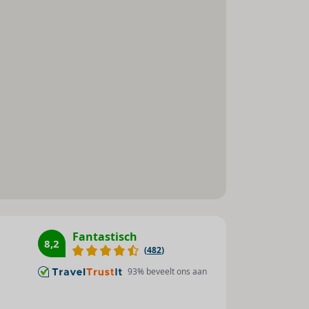
Rolstoeltoegankelijk
 gratis wifi, televisie, een minibar of
alkon of terras.
Fantastisch
8,2
00 m
(
482
)
93
% beveelt ons aan