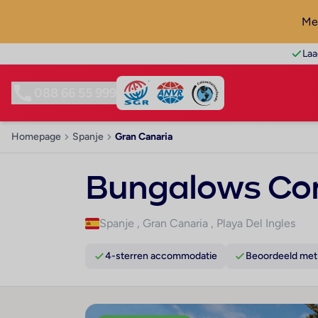
Mel
Laa
088 66 55 999
Homepage
Spanje
Gran Canaria
Bungalows Cord
Spanje
,
Gran Canaria
,
Playa Del Ingles
4-sterren accommodatie
Beoordeeld met