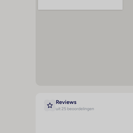
Internetaansluiting
A
WiFi hotspot
g
Roomservice
Kl
Wasservice
L
Medische dienst
Ba
Fietsenverhuur
Te
Parkeerplaats
T
Speelplaats
M
ko
Tv-lounge : 1
Wasgelegenheid
Afstanden
Hyg
Reviews
Stadscentrum : 150 m
V
uit 25 beoordelingen
r
Toeristisch centrum : 150 m
M
Strand : 800 m
H
Restaurants : 150 m