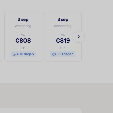
2 sep
3 sep
4 sep
woensdag
donderdag
vrijdag
va.
va.
va.
€808
€819
€916
p.p.
p.p.
p.p.
8-10 dagen
8-10 dagen
8-10 dage