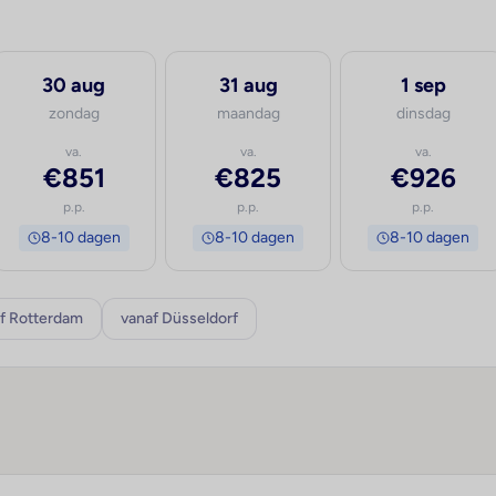
30 aug
31 aug
1 sep
zondag
maandag
dinsdag
va.
va.
va.
€851
€825
€926
p.p.
p.p.
p.p.
8-10 dagen
8-10 dagen
8-10 dagen
f Rotterdam
vanaf Düsseldorf