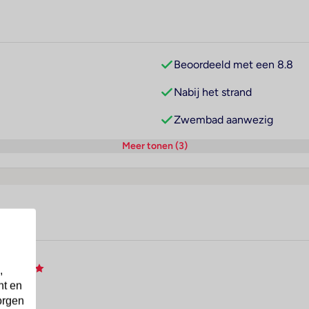
Beoordeeld met een 8.8
Nabij het strand
Zwembad aanwezig
Meer tonen (3)
z
,
nt en
orgen