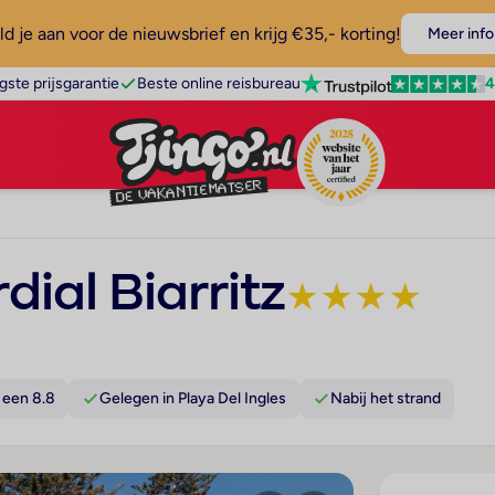
d je aan voor de nieuwsbrief en krijg €35,- korting!
Meer info
4
gste prijsgarantie
Beste online reisbureau
ial Biarritz
★
★
★
★
 een 8.8
Gelegen in Playa Del Ingles
Nabij het strand