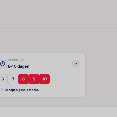
REISDUUR
6-10 dagen
6
7
8
9
10
, 9, 10 dagen geselecteerd.