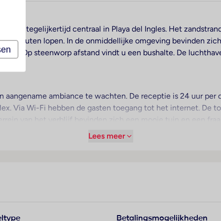
tig en tegelijkertijd centraal in Playa del Ingles. Het zandstran
 10 minuten lopen. In de onmiddellijke omgeving bevinden zich
sen
of Op steenworp afstand vindt u een bushalte. De luchthaven
een aangename ambiance te wachten. De receptie is 24 uur per
x. Via Wi-Fi hebben de gasten toegang tot het internet. De to
terrein van het verblijf bevinden zich een mooie tuin en een fraa
n tv-ruimte. Desgewenst beschikken de reizigers over parkeer
Lees meer
nst, kamerservice, een wasservice en een muntwasserette. De
den verkend.
oor een prettig luchtklimaat in de kamers. De gasten kunnen van
eschikken over een tweepersoonsbed en een slaapbank. Er zijn 
en kluis en een minibar beschikbaar. Ook een thee-/koffiezetap
ltype
Betalingsmogelijkheden