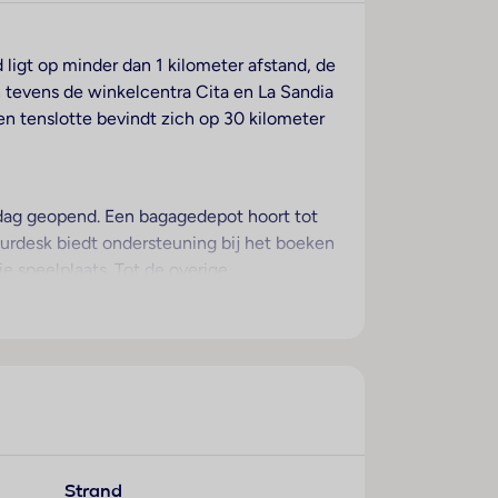
d ligt op minder dan 1 kilometer afstand, de
 tevens de winkelcentra Cita en La Sandia
 tenslotte bevindt zich op 30 kilometer
 dag geopend. Een bagagedepot hoort tot
urdesk biedt ondersteuning bij het boeken
ie speelplaats. Tot de overige
plaatsen. Tot de aangeboden diensten
 omgeving kan door de aanwezigheid van
af het balkon of het terras van het
aparte slaapkamers. Voor de jongste gasten
paraat behoort tot de
Strand