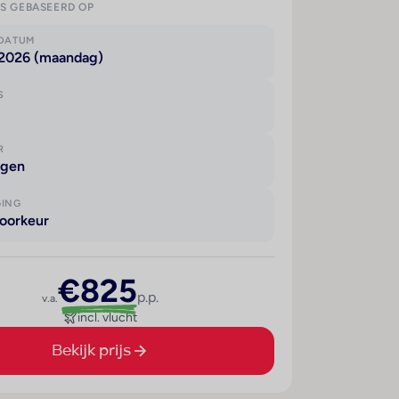
IS GEBASEERD OP
KDATUM
 2026 (maandag)
S
R
agen
GING
oorkeur
€825
p.p.
v.a.
incl. vlucht
Bekijk prijs