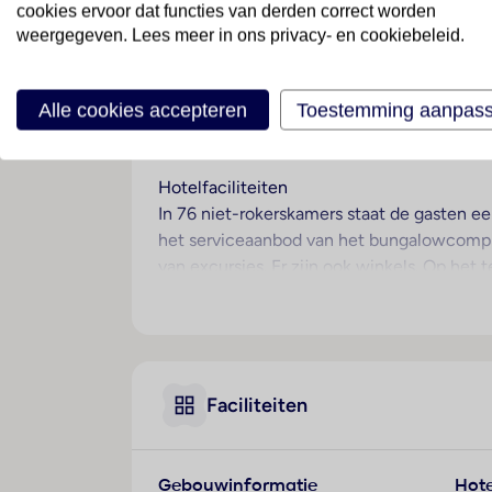
cookies ervoor dat functies van derden correct worden
weergegeven. Lees meer in ons privacy- en cookiebeleid.
Ligging
Dit aantrekkelijke bungalowcomplex ligt rus
bruisende boulevard bereikt u na ongeveer
Alle cookies accepteren
Toestemming aanpas
en het winkel- en amusementscentrum Yumb
afstand.
Hotelfaciliteiten
In 76 niet-rokerskamers staat de gasten 
het serviceaanbod van het bungalowcomple
van excursies. Er zijn ook winkels. Op het 
voorzieningen van het complex behoort ee
horen een autoverhuur, een medische die
de fietZeezichterhuur ook op de fiets wor
Kamers
Faciliteiten
Airconditioning en een ventilator zorgen v
uitzicht op de tuin genieten. De kamers b
staan kinderbedjes klaar. Bovendien zijn e
Gebouwinformatie
Hote