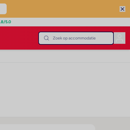
.8
/5.0