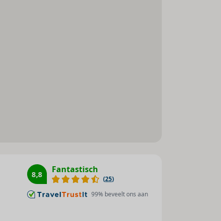
Fitnessstudio : 1
Fiets/mountainbike : 1
Minigolf : 1
Golf : 1
Tennis : 1
Fantastisch
8,8
(
25
)
99
% beveelt ons aan