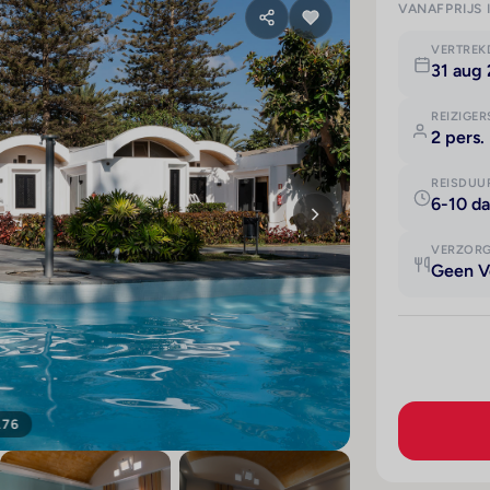
VANAFPRIJS 
VERTRE
31 aug
REIZIGER
2 pers.
REISDUU
6-10 d
VERZOR
Geen V
176