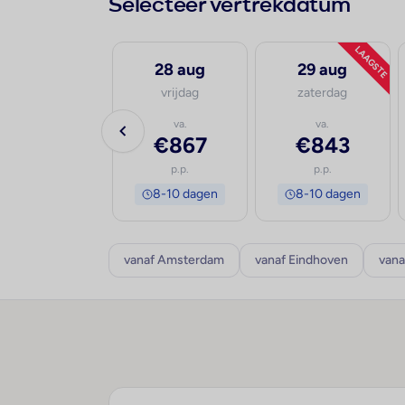
Selecteer vertrekdatum
LAAGSTE
27 aug
28 aug
29 aug
donderdag
vrijdag
zaterdag
va.
va.
va.
€819
€867
€843
p.p.
p.p.
p.p.
8-10 dagen
8-10 dagen
8-10 dagen
vanaf Amsterdam
vanaf Eindhoven
vana