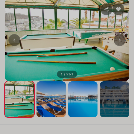
1 / 263
+259