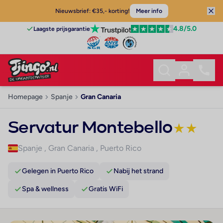
Nieuwsbrief: €35,- korting!
Meer info
4.8
/5.0
Laagste prijsgarantie
Homepage
Spanje
Gran Canaria
Servatur Montebello
★
★
Spanje
,
Gran Canaria
,
Puerto Rico
Gelegen in Puerto Rico
Nabij het strand
Spa & wellness
Gratis WiFi