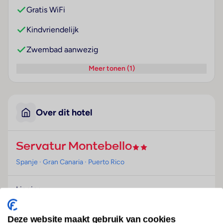
Gratis WiFi
Kindvriendelijk
Zwembad aanwezig
Meer tonen (1)
Over dit hotel
Servatur Montebello
Spanje
· Gran Canaria
· Puerto Rico
Ligging
Dit appartementencomplex ligt op ongeveer 800 m
afstand van het strand. De dichtstbijzijnde halte van
Deze website maakt gebruik van cookies