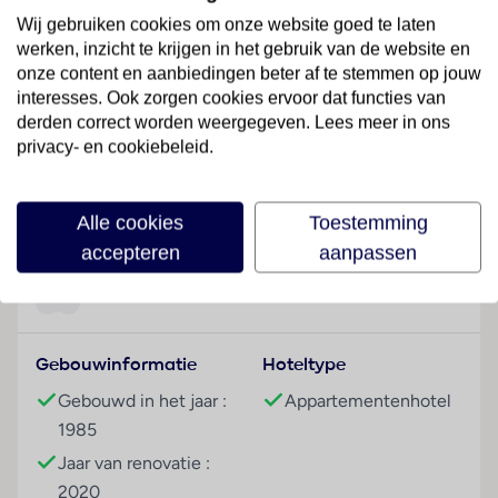
het openbaar vervoer bevindt zich op ongeveer 700
Wij gebruiken cookies om onze website goed te laten
m afstand.
werken, inzicht te krijgen in het gebruik van de website en
onze content en aanbiedingen beter af te stemmen op jouw
Hotelfaciliteiten
interesses. Ook zorgen cookies ervoor dat functies van
De vakantieappartementen zijn in 1985 gebouwd en
derden correct worden weergegeven. Lees meer in ons
in 2020 gerenoveerd. Aan de receptie in de
privacy- en cookiebeleid.
ontvangsthal staat Engelstalig personeel met raad en
daad bij. Tot de faciliteiten van het aparthotel
Lees meer
behoren een bagagedepot, een kluis, een
Alle cookies
Toestemming
wisselkantoor en een drankenautomaat. In het hotel is
accepteren
aanpassen
Wi-Fi verkrijgbaar. In de supermarkt zijn producten
voor het dagelijks gebruik verkrijgbaar. Buiten biedt
Faciliteiten
een tuin extra ruimte voor ontspanning en recreatie.
Wie met de auto komt, kan hem op het parkeerterrein
Gebouwinformatie
Hoteltype
van het verblijf parkeren. Tot de aangeboden
faciliteiten behoren een 24-uurs beveiligingsdienst,
Gebouwd in het jaar :
Appartementenhotel
een autoverhuur, een transferservice, een wekdienst,
1985
een wasservice en een muntwasserette.
Jaar van renovatie :
2020
Kamers