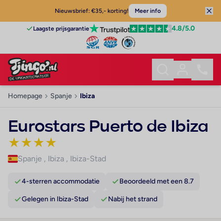
Nieuwsbrief: €35,- korting!
Meer info
4.8
/5.0
Laagste prijsgarantie
Homepage
Spanje
Ibiza
Eurostars Puerto de Ibiza
★
★
★
★
Spanje
,
Ibiza
,
Ibiza-Stad
4-sterren accommodatie
Beoordeeld met een 8.7
Gelegen in Ibiza-Stad
Nabij het strand