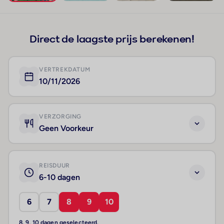
+64
Direct de laagste prijs berekenen!
VERTREKDATUM
10/11/2026
VERZORGING
Geen Voorkeur
REISDUUR
6-10 dagen
6
7
8
9
10
8, 9, 10 dagen geselecteerd.