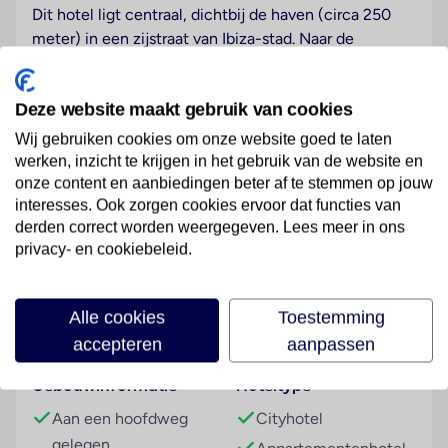
Dit hotel ligt centraal, dichtbij de haven (circa 250
meter) in een zijstraat van Ibiza-stad. Naar de
beroemde binnenstad van Ibiza met zijn vele
mogelijkheden om te winkelen en amusement is het
Deze website maakt gebruik van cookies
slechts 300 meter. met een veer komt u gemakkelijk
bij het strand (afstand ongeveer 2,5 kilometer).
Wij gebruiken cookies om onze website goed te laten
Ongeveer 400 meter van het hotel stopt het
werken, inzicht te krijgen in het gebruik van de website en
openbaar vervoer.
onze content en aanbiedingen beter af te stemmen op jouw
interesses. Ook zorgen cookies ervoor dat functies van
Hotelfaciliteiten
derden correct worden weergegeven. Lees meer in ons
Lees meer
De 6 eenpersoons- en de 93 tweepersoonskamers
privacy- en cookiebeleid.
zijn verdeeld over 6 verdiepingen en zijn met een lift
bereikbaar. 24/24 staat de gasten meertalig personeel
Alle cookies
Toestemming
(Engels, Duits, Frans) aan de receptie met raad en
Faciliteiten
accepteren
aanpassen
daad bij, het in- en uitchecken is 24 uur per dag
mogelijk. Het verblijf is ingericht met een
Gebouwinformatie
Hoteltype
bagagedepot, een kluis, een wisselkantoor en een
drankenautomaat. In het aparthotel is Wi-Fi
Aan een hoofdweg
Cityhotel
verkrijgbaar. De tourdesk biedt ondersteuning bij het
gelegen