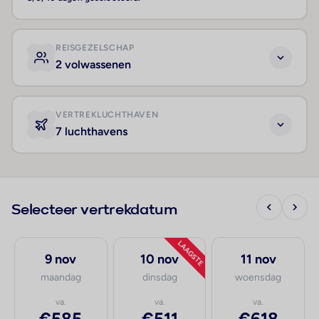
REISGEZELSCHAP
2 volwassenen
VERTREKLUCHTHAVEN
7 luchthavens
Selecteer vertrekdatum
LAAGSTE
9 nov
10 nov
11 nov
maandag
dinsdag
woensdag
va.
va.
va.
€585
€511
€618