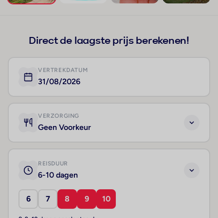
+1
Direct de laagste prijs berekenen!
VERTREKDATUM
31/08/2026
VERZORGING
Geen Voorkeur
REISDUUR
6-10 dagen
6
7
8
9
10