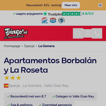
Nieuwsbrief: €35,- korting!
Meer info
4.8
/5.0
Laagste prijsgarantie
Homepage
Spanje
La Gomera
Apartamentos Borbalán
y La Roseta
★
★
★
Spanje
,
La Gomera
,
Valle Gran Rey
Beoordeeld met een 8.7
Gelegen in Valle Gran Rey
Spa & wellness
Zwembad aanwezig