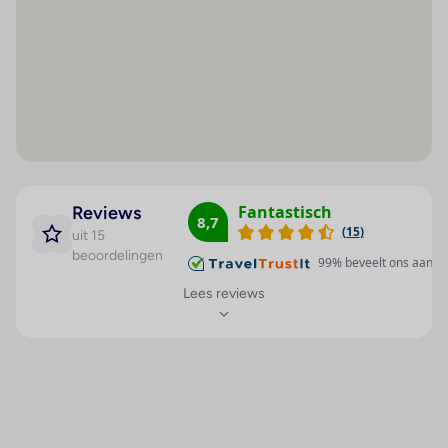
Fantastisch
Reviews
8,7
(
15
)
uit 15
beoordelingen
99
% beveelt ons aan
Lees reviews