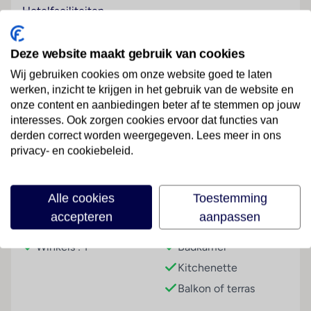
Hotelfaciliteiten
Het verblijf biedt een reeks faciliteiten en diensten
voor gasten aan die privé of voor zaken op reis zijn. Er
Deze website maakt gebruik van cookies
zijn ook winkels. Buiten biedt een tuin extra ruimte
Wij gebruiken cookies om onze website goed te laten
voor ontspanning en recreatie.
werken, inzicht te krijgen in het gebruik van de website en
Kamers
onze content en aanbiedingen beter af te stemmen op jouw
Lees meer
interesses. Ook zorgen cookies ervoor dat functies van
De gasten kunnen vanaf het balkon of het terras van
derden correct worden weergegeven. Lees meer in ons
het uitzicht op zee genieten. De kamers beschikken
privacy- en cookiebeleid.
over een slaapbank. Er kunnen aparte slaapkamers
worden geboekt. In de kitchenette kunnen kleine
Faciliteiten
maaltijden worden bereid.
Alle cookies
Toestemming
accepteren
aanpassen
Sport/entertainment
Hoteluitrusting
Kamer
Voor afwisselende recreatie en vrijetijdsbesteding
Winkels : 1
Badkamer
staan de sport- en amusementsmogelijkheden van
het hotel ter beschikking. Het zwembadengedeelte
Kitchenette
in de openlucht staat garant voor heerlijke verfrissing.
Balkon of terras
Gemakkelijke ligstoelen staan gereed op het