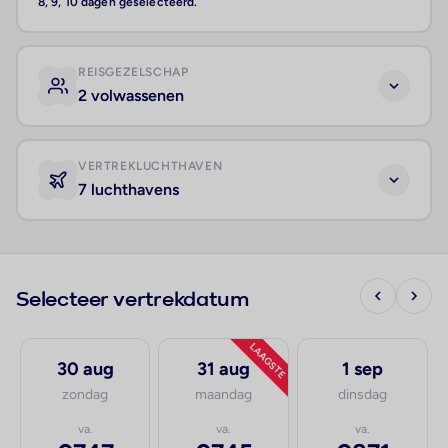
8, 9, 10 dagen geselecteerd.
REISGEZELSCHAP
2 volwassenen
VERTREKLUCHTHAVEN
7 luchthavens
Selecteer vertrekdatum
LAAGSTE
30 aug
31 aug
1 sep
zondag
maandag
dinsdag
va.
va.
va.