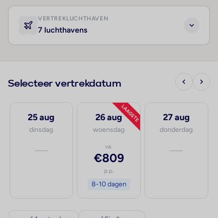
VERTREKLUCHTHAVEN
7 luchthavens
Selecteer vertrekdatum
LAAGSTE
25 aug
26 aug
27 aug
dinsdag
woensdag
donderdag
—
va.
—
€809
p.p.
8-10 dagen