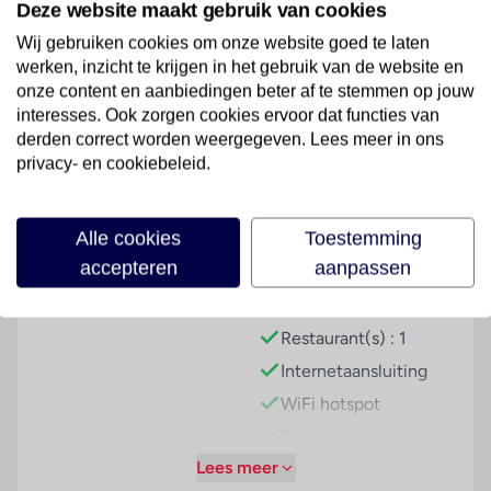
Deze website maakt gebruik van cookies
Wellness
Lees meer
Wij gebruiken cookies om onze website goed te laten
jacuz kamer (buiten)
werken, inzicht te krijgen in het gebruik van de website en
relaxruimte
onze content en aanbiedingen beter af te stemmen op jouw
sauna
interesses. Ook zorgen cookies ervoor dat functies van
solarium
Faciliteiten
derden correct worden weergegeven. Lees meer in ons
stoombad
privacy- en cookiebeleid.
Sport & Activiteiten
Betalingsmogelijkheden
Hoteluitrusting
biljart
Alle cookies
Toestemming
Visa Card
Hotelkluis : 1
fitnessfaciliteiten
accepteren
aanpassen
Winkels : 1
spelletjes
tafeltennis
Speelkamer : 1
tafelvoetbal
Restaurant(s) : 1
tennisbaan buiten
Internetaansluiting
Tip
WiFi hotspot
bij deze accommodatie raden wij aan een auto bij te
Parkeerplaats
boeken. Er is keuze uit meerdere categorieën.
Lees meer
Speelplaats
Raadpleeg je reisadviseur voor meer informatie