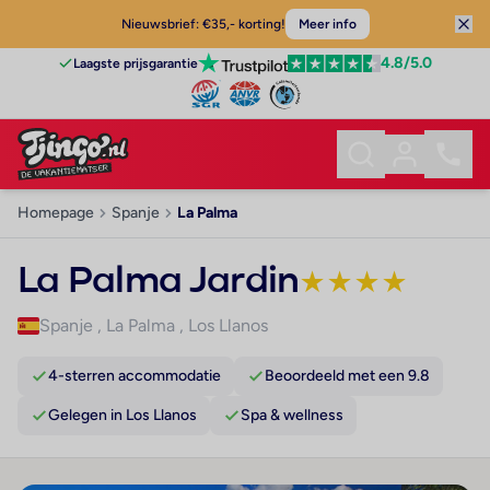
Nieuwsbrief: €35,- korting!
Meer info
4.8
/5.0
Laagste prijsgarantie
Homepage
Spanje
La Palma
La Palma Jardin
★
★
★
★
Spanje
,
La Palma
,
Los Llanos
4-sterren accommodatie
Beoordeeld met een 9.8
Gelegen in Los Llanos
Spa & wellness