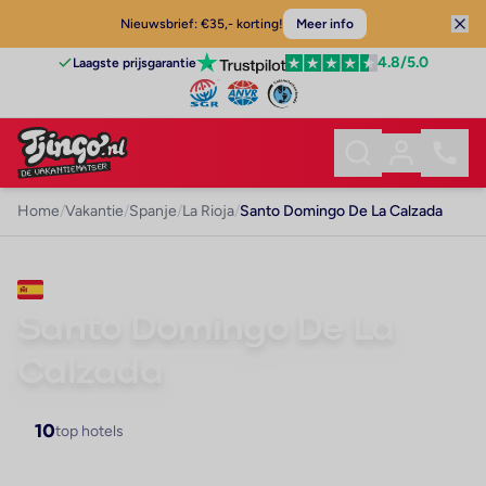
Nieuwsbrief: €35,- korting!
Meer info
4.8
/5.0
Laagste prijsgarantie
Home
/
Vakantie
/
Spanje
/
La Rioja
/
Santo Domingo De La Calzada
VAKANTIE · LA RIOJA
Santo Domingo De La
Calzada
10
top hotels