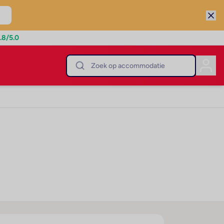
.8
/5.0