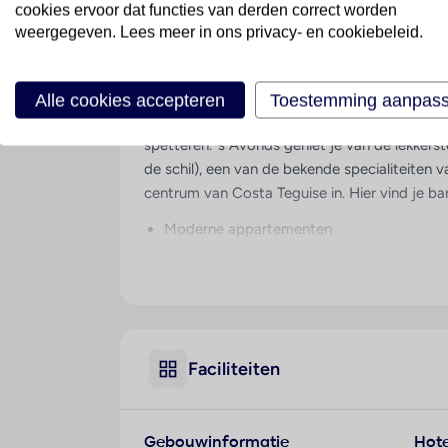
cookies ervoor dat functies van derden correct worden
weergegeven. Lees meer in ons privacy- en cookiebeleid.
Alle ingrediënten vo
Eigenlijk hoef je nergens over na te denken bi
kamers die meteen comfortabel aanvoelen als 
Alle cookies accepteren
Toestemming aanpas
zwembaden of sla een ace op de tennisbaan. E
spetteren. ’s Avonds geniet je van de lekkers
de schil), een van de bekende specialiteiten
centrum van Costa Teguise in. Hier vind je ba
Moderne appartementen
Activiteiten voor jong & oud
Vermaak door SUNEO hosts
Mini waterspuitpark voor de kids
Geniet van gevarieerde buffetten
Faciliteiten
Onafhankelijk duurzaamheidslabel
Faciliteiten
Gratis wifi in openbare ruimte
Gebouwinformatie
Hote