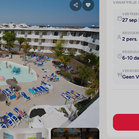
VANAFPRIJS 
VERTRE
27 sep
REIZIGER
2 pers.
REISDUU
6-10 d
VERZOR
Geen V
 16