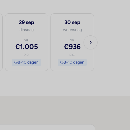
29 sep
30 sep
dinsdag
woensdag
va.
va.
€1.005
€936
p.p.
p.p.
8-10 dagen
8-10 dagen