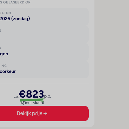
IS GEBASEERD OP
KDATUM
 2026 (zondag)
S
R
agen
GING
oorkeur
€823
p.p.
v.a.
incl. vlucht
Bekijk prijs