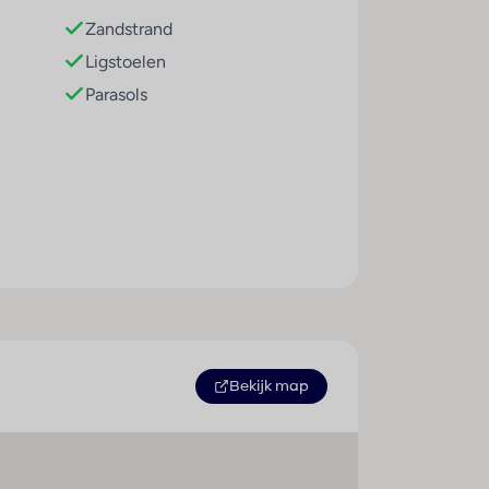
Zandstrand
Ligstoelen
Parasols
Sport / amusement
Buitenbad(en) : 1
Zwembad(en) met zoetwater :
Bekijk map
1
Kinderbad/gedeelte : 1
Pool-/snackbar : 1