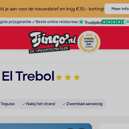
d je aan voor de nieuwsbrief en krijg €35,- korting!
Meer info
4
gste prijsgarantie
Beste online reisbureau
El Trebol
★
★
★
 Teguise
Nabij het strand
Zwembad aanwezig