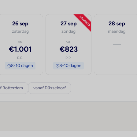
LAAGSTE
26 sep
27 sep
28 sep
zaterdag
zondag
maandag
va.
va.
—
€1.001
€823
p.p.
p.p.
8-10 dagen
8-10 dagen
f Rotterdam
vanaf Düsseldorf