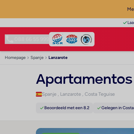
Mel
Laa
088 66 55 999
Homepage
Spanje
Lanzarote
Apartamentos 
Spanje
,
Lanzarote
,
Costa Teguise
Beoordeeld met een 8.2
Gelegen in Costa