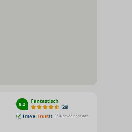
Ligstoelen : 1
Zonneterras : 1
Duiken : 1
Surfen : 1
Windsurfen : 1
Tafeltennis : 1
Squash : 1
Fitnessstudio : 1
Biljart / snooker : 1
Jeu de boules : 1
Minigolf : 1
Golf : 1
Fantastisch
8,2
Animatieprogramma : 1
(
26
)
Animatie voor kinderen : 1
96
% beveelt ons aan
Tennis : 1