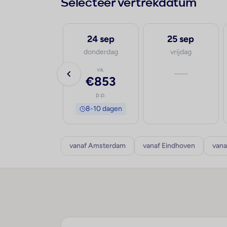
Selecteer vertrekdatum
23 sep
24 sep
25 sep
woensdag
donderdag
vrijdag
va.
va.
—
€968
€853
p.p.
p.p.
8-10 dagen
8-10 dagen
vanaf Amsterdam
vanaf Eindhoven
vana