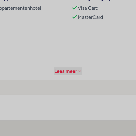
ppartementenhotel
Visa Card
MasterCard
/11 t/m 31/03)
Lees meer
er
Maaltijden
adkamer
Halfpension
ouche
Ontbijtbuffet
igbad
Lunchbuffet
elefoon
Diner buffet
telliet/kabeltelevisie
All-inclusive