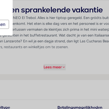
or een sprankelende vakantie
j TUI SUNEO El Trebol. Alles is hier tiptop geregeld. Een gróóts buit
je binnenkomt. Het eten is elke dag vers en het personeel is er vo
sen
n ondertussen vermaken de kleintjes zich prima in het mini waterp
te gerechten in het buffetrestaurant. Wat dacht je van een Italiaan
 van Lanzarote? En wil je een dagje strand, dan ligt Las Cucharas B
rs, restaurants en winkeltjes om te zoenen.
Lees meer
ltype
Betalingsmogelijkheden