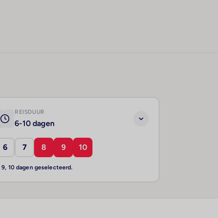
REISDUUR
6-10 dagen
6
7
8
9
10
, 9, 10 dagen geselecteerd.