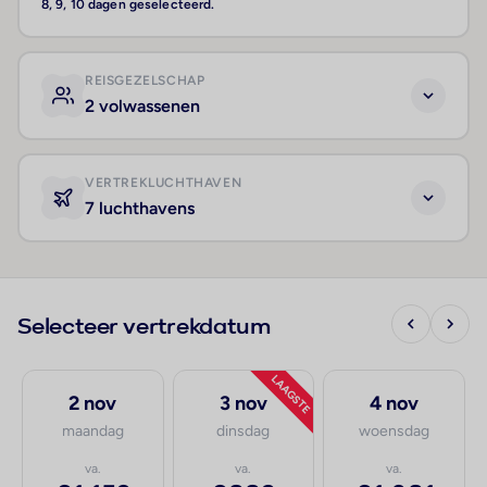
8, 9, 10 dagen geselecteerd.
REISGEZELSCHAP
2 volwassenen
VERTREKLUCHTHAVEN
7 luchthavens
Selecteer vertrekdatum
LAAGSTE
2 nov
3 nov
4 nov
maandag
dinsdag
woensdag
va.
va.
va.