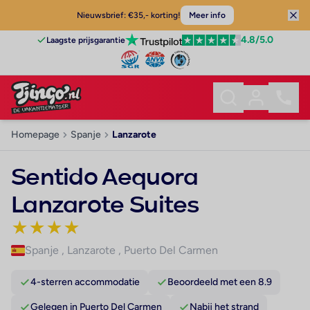
Nieuwsbrief: €35,- korting!
Meer info
4.8
/5.0
Laagste prijsgarantie
Homepage
Spanje
Lanzarote
Sentido Aequora
Lanzarote Suites
★
★
★
★
Spanje
,
Lanzarote
,
Puerto Del Carmen
4-sterren accommodatie
Beoordeeld met een 8.9
Gelegen in Puerto Del Carmen
Nabij het strand