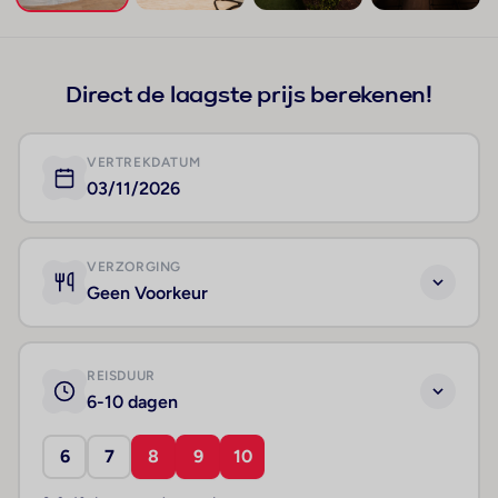
+145
Direct de laagste prijs berekenen!
VERTREKDATUM
03/11/2026
VERZORGING
Geen Voorkeur
REISDUUR
6-10 dagen
6
7
8
9
10