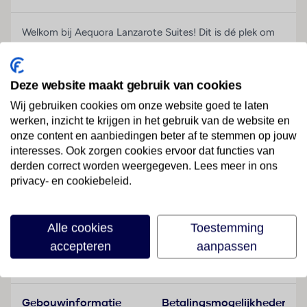
Welkom bij Aequora Lanzarote Suites! Dit is dé plek om
te zijn voor een te gekke vakantie onder de Spaanse zon.
Wat is hier allemaal te beleven? Relaxen bij het zwembad,
sportieve activiteiten doen of genieten van het strand?
Deze website maakt gebruik van cookies
Het kan allemaal! En de suites zijn prachtig! Zo kleurrijk
Wij gebruiken cookies om onze website goed te laten
en ruim met een eigen kitchenette, aparte slaapkamer en
werken, inzicht te krijgen in het gebruik van de website en
een balkon of terras om van het uitzicht te genieten. Net
onze content en aanbiedingen beter af te stemmen op jouw
als thuis, maar dan beter! In het restaurant serveren ze de
interesses. Ook zorgen cookies ervoor dat functies van
lekkerste lokale en internationale gerechten, bereid door
derden correct worden weergegeven. Lees meer in ons
onze top chefs. En voor de kids is er een speciaal
privacy- en cookiebeleid.
kinderbuffet en een mini-club waar ze de tijd van hun
Lees meer
leven zullen hebben.
Alle cookies
Toestemming
Kortom, Aequora Lanzarote Suites is de ideale plek voor
accepteren
aanpassen
een zorgeloze vakantie vol plezier, avontuur en
Faciliteiten
ontspanning. Pak je koffers en kom snel langs!
Chillen bij zwembad of strand? Yes!
Gebouwinformatie
Betalingsmogelijkheden