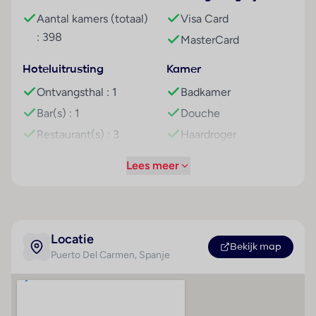
Kleurrijke suites met kitchenette. Check!
Aantal kamers (totaal)
Visa Card
Top eten en drinken. Smullen!
: 398
MasterCard
Kinderbuffet en mini-club. Fun voor familie!
Zorgeloze vakantie vol plezier, avontuur en
Hoteluitrusting
Kamer
ontspanning!
Ontvangsthal : 1
Badkamer
Ligging: Aequora Lanzarote Suites
Bar(s) : 1
Douche
Rustig gelegen
Restaurant(s) : 3
Haardroger
Strand op slechts 200 m
Restaurant(s) met
Kitchenette
Lees meer
Gezellige centrum van Los Pocillos op ca. 200 m
rookvrij gedeelte : 1
Minibar
Bars, winkels en restaurants op loopafstand
WiFi hotspot
Airconditioning
Bushalte ca. 200 m van het hotel
Wasservice
(centraal geregeld)
Centrum van Puerto del Carmen op 1.5 km
Medische dienst
Centrale verwarming
Locatie
Bekijk map
Faciliteiten
Puerto Del Carmen
, Spanje
Fietsenkelder
Kluis
398 kamers verdeeld over 6 gebouwen met 2 etages
Fietsenverhuur
Televisie
1 lift aanwezig in het hoofdgebouw
Parkeerplaats
Mogelijkheid om zelf
24-uursreceptie