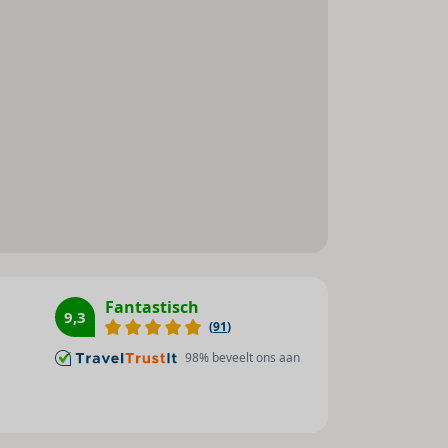
Stoombad : 1
Massage : 1
Fitnessstudio : 1
Fantastisch
9,3
(
91
)
98
% beveelt ons aan