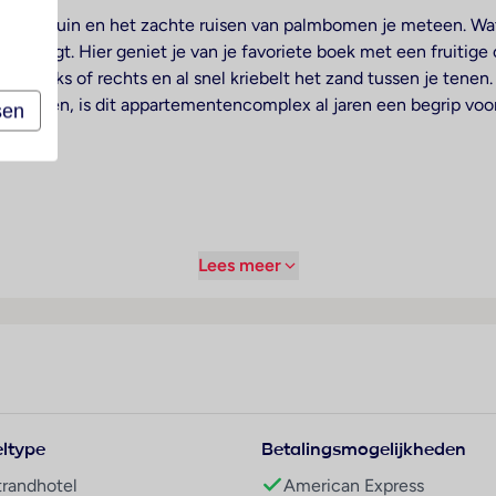
 van de tuin en het zachte ruisen van palmbomen je meteen. Wa
evard ligt. Hier geniet je van je favoriete boek met een fruitig
naar links of rechts en al snel kriebelt het zand tussen je tenen
ementen, is dit appartementencomplex al jaren een begrip voo
sen
Lees meer
ltype
Betalingsmogelijkheden
trandhotel
American Express