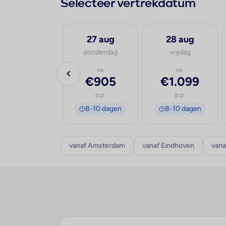
Selecteer vertrekdatum
26 aug
27 aug
28 aug
woensdag
donderdag
vrijdag
va.
va.
va.
€982
€905
€1.099
p.p.
p.p.
p.p.
8-10 dagen
8-10 dagen
8-10 dagen
vanaf Amsterdam
vanaf Eindhoven
vana