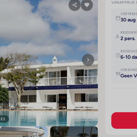
VANAFPRIJS 
VERTRE
30 aug
REIZIGER
2 pers.
REISDUU
6-10 d
VERZOR
Geen V
221