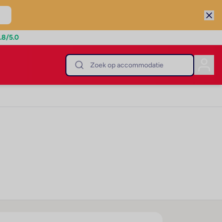
.8
/5.0