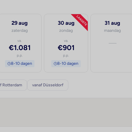
LAAGSTE
29 aug
30 aug
31 aug
zaterdag
zondag
maandag
va.
va.
—
€1.081
€901
p.p.
p.p.
8-10 dagen
8-10 dagen
f Rotterdam
vanaf Düsseldorf