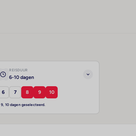
REISDUUR
6-10 dagen
6
7
8
9
10
, 9, 10 dagen geselecteerd.