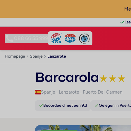
Mel
Laa
088 66 55 999
Homepage
Spanje
Lanzarote
Barcarola
★
★
★
Spanje
,
Lanzarote
,
Puerto Del Carmen
Beoordeeld met een 9.3
Gelegen in Puert