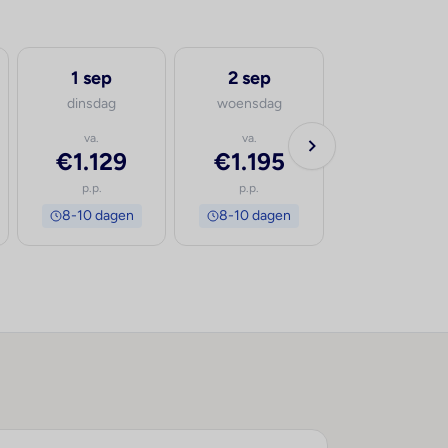
1 sep
2 sep
3 sep
dinsdag
woensdag
donderdag
va.
va.
va.
€1.129
€1.195
€1.000
p.p.
p.p.
p.p.
8-10 dagen
8-10 dagen
8-10 dage