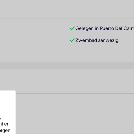
Gelegen in Puerto Del Car
Zwembad aanwezig
,
nt en
orgen