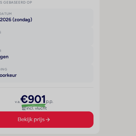
IS GEBASEERD OP
KDATUM
 2026 (zondag)
S
R
agen
GING
oorkeur
€901
p.p.
v.a.
incl. vlucht
Bekijk prijs