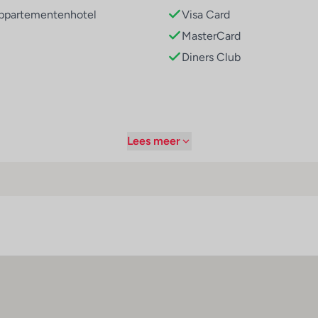
ppartementenhotel
Visa Card
MasterCard
Diners Club
Lees meer
laten)
er
Maaltijden
adkamer
Ontbijtbuffet
ouche
Dieetkeuken
aardroger
elefoon
telliet/kabeltelevisie
nternetaansluiting