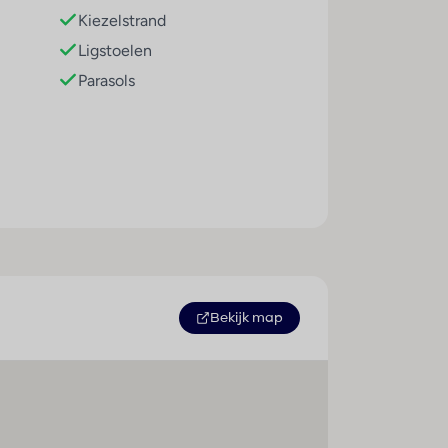
Kiezelstrand
Ligstoelen
Parasols
Sport / amusement
Buitenbad(en) : 1
Pool-/snackbar : 1
Bekijk map
Ligstoelen : 1
Parasols : 1
Whirlpool : 1
Zonneterras : 1