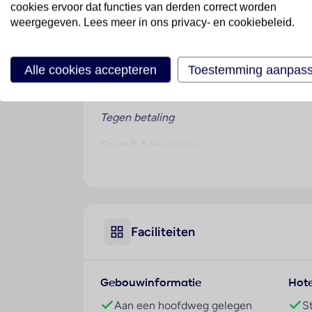
cookies ervoor dat functies van derden correct worden
Zodra je incheckt, omringt de serene rust
weergegeven. Lees meer in ons privacy- en cookiebeleid.
dat dit hotel direct aan een levendige boul
de boulevard over, loop je een klein stukje 
ook door de comfortabel uitgeruste appart
Alle cookies accepteren
Toestemming aanpas
Wellness
Tegen betaling
Sport & Activiteiten
Tegen betaling
Overige informatie
officiële classificatie: 4 sterren
onze classificatie: 3.5 ster
Faciliteiten
totaal aantal kamers/ appartementen: 87
Kamers
Gebouwinformatie
Hote
2-kamer appartement, Premium, 2-3 pers
Aan een hoofdweg gelegen
S