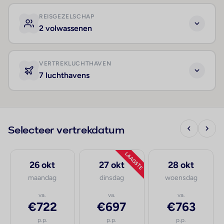
REISGEZELSCHAP
2 volwassenen
VERTREKLUCHTHAVEN
7 luchthavens
Selecteer vertrekdatum
LAAGSTE
26 okt
27 okt
28 okt
maandag
dinsdag
woensdag
va.
va.
va.
€722
€697
€763
p.p.
p.p.
p.p.