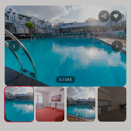
1 / 143
+139