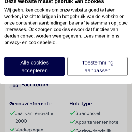
Deze website maakt gebruik van cookies
centraal in het toeristische plaatsje Puerto del
Carmen, op slechts 900 meter van het fijne
Wij gebruiken cookies om onze website goed te laten
zandstrand Playa Blanca. Het centrum ligt op
werken, inzicht te krijgen in het gebruik van de website en
ongeveer 1 kilometer afstand. Op ongeveer 600
onze content en aanbiedingen beter af te stemmen op jouw
interesses. Ook zorgen cookies ervoor dat functies van
meter afstand vindt u winkels, boetieks, bars en
derden correct worden weergegeven. Lees meer in ons
restaurants. Openbaar vervoer vindt u op ongeveer
privacy- en cookiebeleid.
150 meter afstand.
Hotelfaciliteiten
Lees meer
Alle cookies
Toestemming
Voor de gasten staan in een hoofdgebouw met 2
verdiepingen en in een 2 verdiepingen tellend
accepteren
aanpassen
bijgebouw 189 appartementen, 183 studio's, 2
eenpersoons- en 4 tweepersoonskamers ter
Faciliteiten
beschikking. Meertalig personeel (Engels, Duits,
Frans) bij de receptie in de ontvangsthal is
Gebouwinformatie
Hoteltype
hulZwembadzichtaardig bij het in- en uitchecken.
Het verblijf is ingericht met een garderobe, een
Jaar van renovatie :
Strandhotel
bagagedepot, een kluis en een wisselkantoor. Via Wi-
2000
Appartementenhotel
Fi hebben de gasten toegang tot het internet (tegen
Verdiepingen -
Gezinsvriendelijk