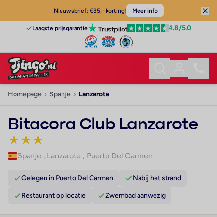
Nieuwsbrief: €35,- korting!
Meer info
4.8
/5.0
Laagste prijsgarantie
Homepage
Spanje
Lanzarote
Bitacora Club Lanzarote
★
★
★
Spanje
,
Lanzarote
,
Puerto Del Carmen
Gelegen in Puerto Del Carmen
Nabij het strand
Restaurant op locatie
Zwembad aanwezig