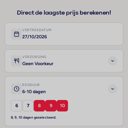
Direct de laagste prijs berekenen!
VERTREKDATUM
27/10/2026
VERZORGING
Geen Voorkeur
REISDUUR
6-10 dagen
6
7
8
9
10
8, 9, 10 dagen geselecteerd.