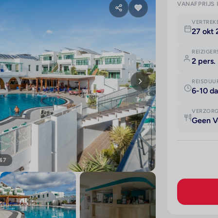
VANAFPRIJS 
VERTRE
27 okt 
REIZIGER
2 pers.
REISDUU
6-10 d
VERZOR
Geen V
 47