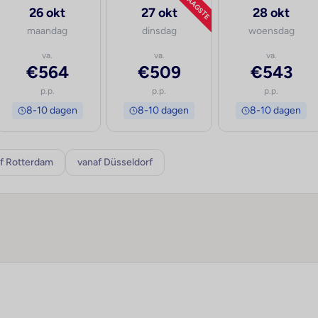
LAAGSTE
26 okt
27 okt
28 okt
maandag
dinsdag
woensdag
va.
va.
va.
€564
€509
€543
p.p.
p.p.
p.p.
8-10 dagen
8-10 dagen
8-10 dagen
f Rotterdam
vanaf Düsseldorf