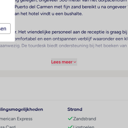
van Puerto del Carmen met fijn zand bereikt u na ongeveer 1 
ter van het hotel vindt u een bushalte.
sen
ikbaar. Het vriendelijke personeel aan de receptie is graag bi
r een comfortabel en een ontspannen verblijf waaronder een k
 aanwezig. De tourdesk biedt ondersteuning bij het boeken van 
Lees meer
kon of terras behoort tot de standaardinrichting van de meeste
rs aanwezig. Daarnaast is er een bureau en tegen betaling een k
 standaardvoorzieningen. Bovendien zijn een telefoon, een telev
oor extra comfort in de badkamers zorgt een handdoekenset. H
lingsmogelijkheden
Strand
esteding staan de sport- en amusementsmogelijkheden van het v
merican Express
Zandstrand
kwikkend zwemplezier. Gemakkelijke ligstoelen staan gereed o
isa Card
Ligstoelen