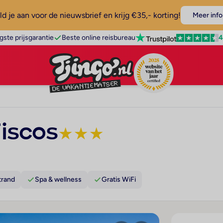
d je aan voor de nieuwsbrief en krijg €35,- korting!
Meer info
4
gste prijsgarantie
Beste online reisbureau
iscos
★
★
★
trand
Spa & wellness
Gratis WiFi