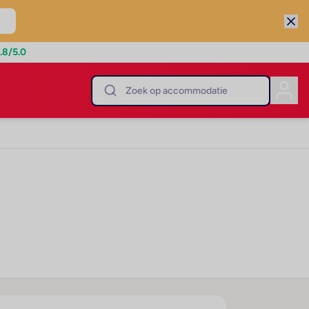
.8
/5.0