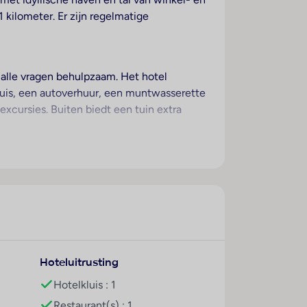
kilometer. Er zijn regelmatige
j alle vragen behulpzaam. Het hotel
luis, een autoverhuur, een muntwasserette
excursies. Buiten biedt een tuin extra
 kamers. De gasten kunnen heerlijk slapen
luis voorhanden. In de kitchenette
isie en Wi-Fi (kosteloos) beschikbaar. In
et hotel beschikt over 99 niet-
Hoteluitrusting
erblijf ter beschikking. Het
Hotelkluis : 1
p het zonneterras. Aan de bar bij het
Restaurant(s) : 1