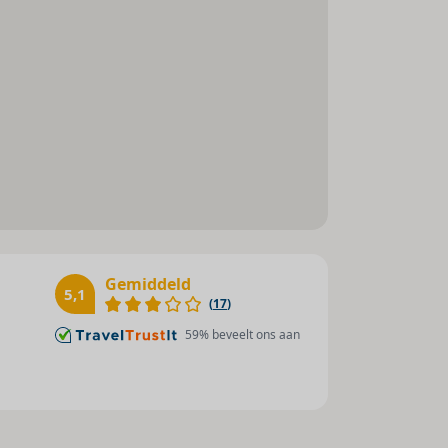
Disco / club : 500 m
Golfbaan : 3000 m
Gemiddeld
5,1
(
17
)
59
% beveelt ons aan