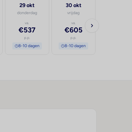
29 okt
30 okt
donderdag
vrijdag
va.
va.
€537
€605
p.p.
p.p.
8-10 dagen
8-10 dagen