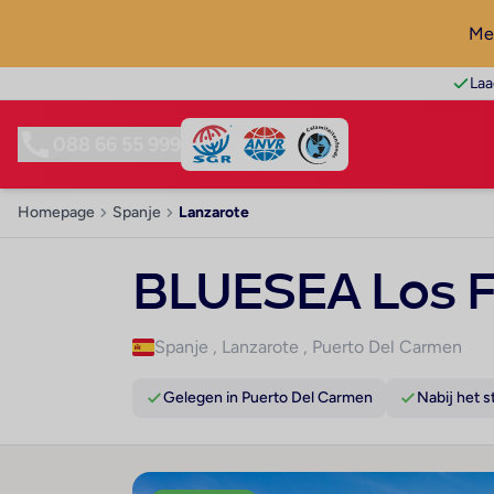
Mel
Laa
088 66 55 999
Homepage
Spanje
Lanzarote
BLUESEA Los F
Spanje
,
Lanzarote
,
Puerto Del Carmen
Gelegen in Puerto Del Carmen
Nabij het s