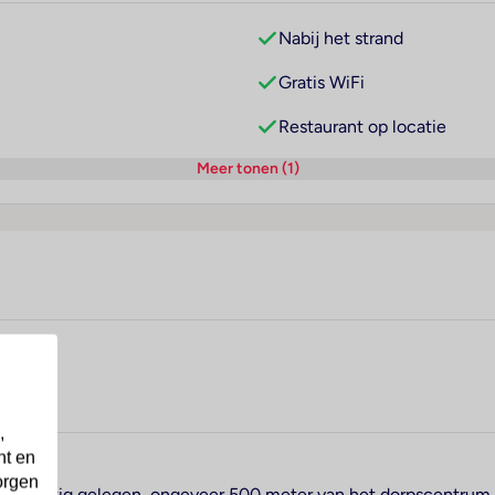
Nabij het strand
Gratis WiFi
Restaurant op locatie
Meer tonen (1)
,
nt en
orgen
se is rustig gelegen, ongeveer 500 meter van het dorpscentrum 