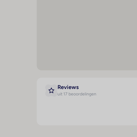
Hygiëne
Digitale menukaart (mobiele
telefoon)
Gebruik van algemeen
verkrijgbare
desinfectiemiddelen
Reviews
uit 17 beoordelingen