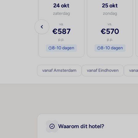
30 sep
24 okt
25 okt
woensdag
zaterdag
zondag
va.
va.
va.
€743
€587
€570
p.p.
p.p.
p.p.
8-10 dagen
8-10 dagen
8-10 dagen
vanaf Amsterdam
vanaf Eindhoven
vana
Waarom dit hotel?