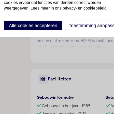
cookies ervoor dat functies van derden correct worden
amusementsmogelijkheden. Het hoofdstrand 
weergegeven. Lees meer in ons privacy- en cookiebeleid.
buZeezichterbindingen. Op ongeveer 150 me
Hotelfaciliteiten
Alle cookies accepteren
Toestemming aanpas
Voor de gasten zijn 99 appartementen besch
beschikt over verschillende gemakken voo
en een niet-roken zone. Wi-Fi is kosteloos
ruimte voor ontspanning en recreatie.
Kamers
In de kamers is een kachel voorhanden. Bal
op een slaapbank. Er zijn aparte slaapkame
behoren een koelkast en een fornuis tot de
Faciliteiten
de badkamers vinden de gasten een föhn. V
rokerskamers.
Sport/entertainment
Gebouwinformatie
Beta
Voor afwisselende recreatie en vrijetijdsb
Gebouwd in het jaar : 1985
A
zwembadcomplex in de openlucht biedt ver
Jaar van renovatie : 2011
V