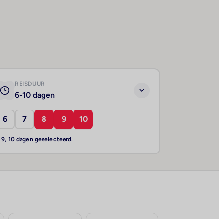
REISDUUR
6-10 dagen
6
7
8
9
10
, 9, 10 dagen geselecteerd.