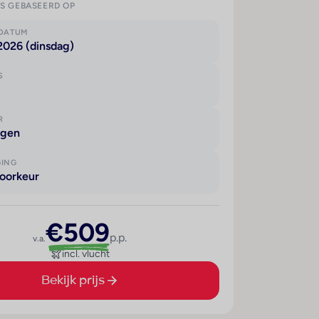
IS GEBASEERD OP
KDATUM
2026 (dinsdag)
S
R
agen
GING
oorkeur
€509
p.p.
v.a.
incl. vlucht
Bekijk prijs