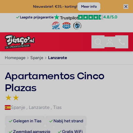
Nieuwsbrief: €35,- korting!
Meer info
4.8
/5.0
Laagste prijsgarantie
Homepage
Spanje
Lanzarote
Apartamentos Cinco
Plazas
★
★
Spanje
,
Lanzarote
,
Tias
Gelegen in Tias
Nabij het strand
Zwembad aanwezig
Gratis WiFi