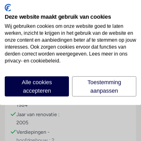
Bovendien biedt de centrale ligging van dit hotel de
mogelijkheid om zo naar het centrum of de boulevard
Deze website maakt gebruik van cookies
te lopen voor een heerlijk diner of een gezellig
Wij gebruiken cookies om onze website goed te laten
drankje op één van de vele terrasn.
werken, inzicht te krijgen in het gebruik van de website en
Lees meer
onze content en aanbiedingen beter af te stemmen op jouw
Sport & Activiteiten
interesses. Ook zorgen cookies ervoor dat functies van
Tegen betaling
derden correct worden weergegeven. Lees meer in ons
privacy- en cookiebeleid.
Faciliteiten
Entertainment
game kamer
twee keer per week live muziek
Alle cookies
Toestemming
Gebouwinformatie
Hoteltype
accepteren
aanpassen
Onafhankelijk duurzaamheidslabel
Gebouwd in het jaar :
Appartementenhotel
Je verblijft in een accommodatie met onafhankelijk
1984
duurzaamheidslabel
Jaar van renovatie :
Je steunt de lokale economie en gemeenschap via de
2005
TUI Care Foundation
Je investeert in projecten met als doel het versnellen
Verdiepingen -
van het behalen van onze duurzaamheidsdoelen zoals
hoofdgebouw : 2