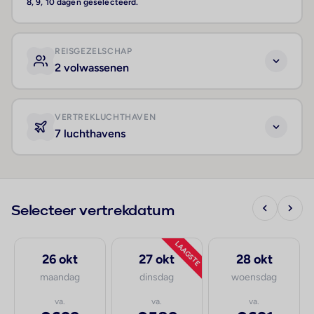
8, 9, 10 dagen geselecteerd.
REISGEZELSCHAP
2 volwassenen
VERTREKLUCHTHAVEN
7 luchthavens
Selecteer vertrekdatum
LAAGSTE
26 okt
27 okt
28 okt
maandag
dinsdag
woensdag
va.
va.
va.