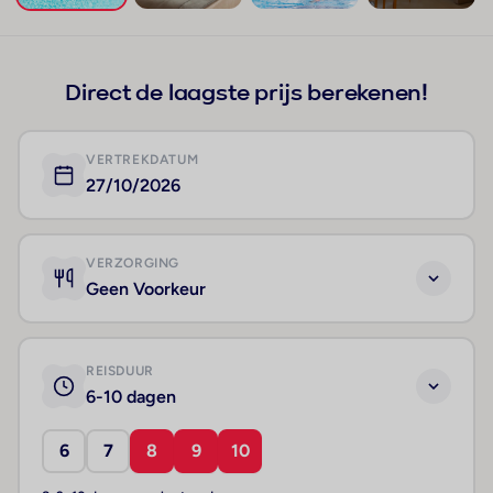
+130
Direct de laagste prijs berekenen!
VERTREKDATUM
27/10/2026
VERZORGING
Geen Voorkeur
REISDUUR
6-10 dagen
6
7
8
9
10