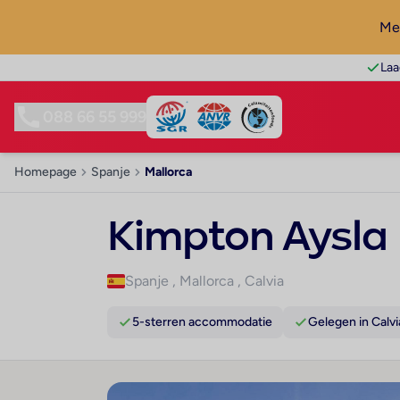
Mel
Laa
088 66 55 999
Homepage
Spanje
Mallorca
Kimpton Aysla 
Spanje
,
Mallorca
,
Calvia
5-sterren accommodatie
Gelegen in Calvi