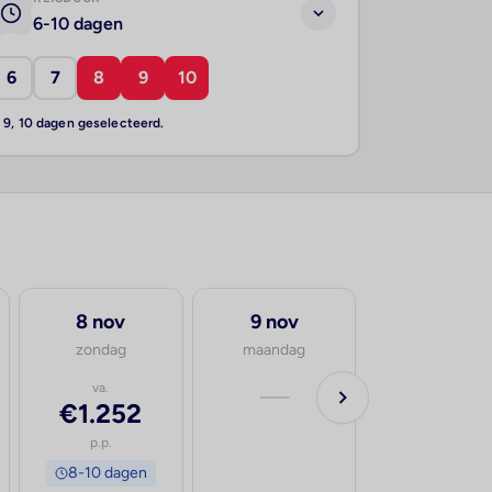
6-10 dagen
6
7
8
9
10
, 9, 10 dagen geselecteerd.
8 nov
9 nov
zondag
maandag
va.
—
€1.252
p.p.
8-10 dagen