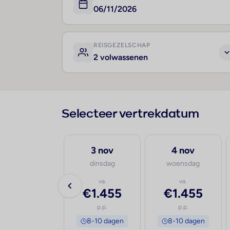
06/11/2026
REISGEZELSCHAP
2 volwassenen
Selecteer vertrekdatum
1 sep
3 nov
4 nov
dinsdag
dinsdag
woensdag
va.
va.
va.
€2.079
€1.455
€1.455
p.p.
p.p.
p.p.
8-10 dagen
8-10 dagen
8-10 dagen