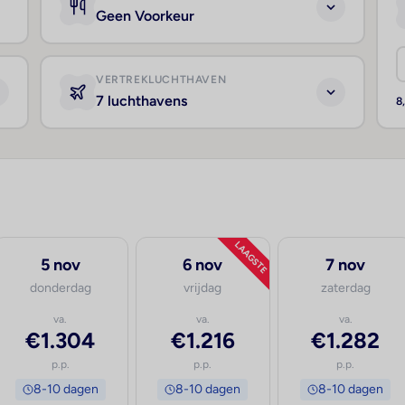
Geen Voorkeur
VERTREKLUCHTHAVEN
7 luchthavens
8
LAAGSTE
5 nov
6 nov
7 nov
donderdag
vrijdag
zaterdag
va.
va.
va.
€1.304
€1.216
€1.282
p.p.
p.p.
p.p.
8-10 dagen
8-10 dagen
8-10 dagen