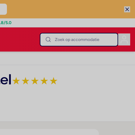
.8
/5.0
el
★
★
★
★
★