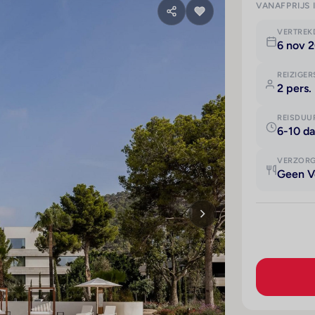
VANAFPRIJS 
VERTRE
6 nov 2
REIZIGER
2 pers.
REISDUU
6-10 d
VERZOR
Geen V