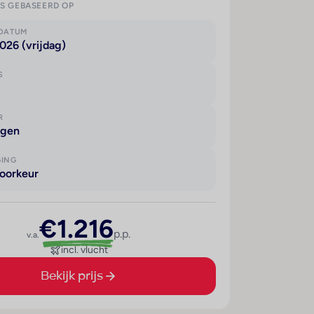
IS GEBASEERD OP
KDATUM
026 (vrijdag)
S
R
agen
GING
oorkeur
€1.216
p.p.
v.a.
incl. vlucht
Bekijk prijs