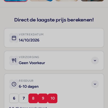
+59
Direct de laagste prijs berekenen!
VERTREKDATUM
14/10/2026
VERZORGING
Geen Voorkeur
REISDUUR
6-10 dagen
6
7
8
9
10