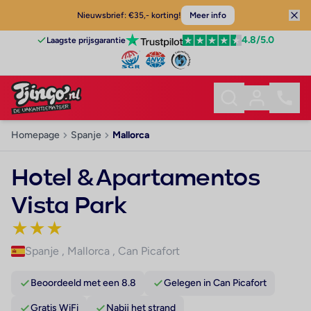
Nieuwsbrief: €35,- korting!
Meer info
4.8
/5.0
Laagste prijsgarantie
Homepage
Spanje
Mallorca
Hotel & Apartamentos
Vista Park
★
★
★
Spanje
,
Mallorca
,
Can Picafort
Beoordeeld met een 8.8
Gelegen in Can Picafort
Gratis WiFi
Nabij het strand