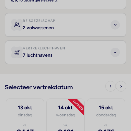
8, 9, 10 dagen geselecteerd.
REISGEZELSCHAP
2 volwassenen
VERTREKLUCHTHAVEN
7 luchthavens
Selecteer vertrekdatum
LAAGSTE
13 okt
14 okt
15 okt
dinsdag
woensdag
donderdag
va.
va.
va.