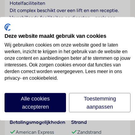
Hotelfaciliteiten
Dit complex beschikt over een lift en een receptie.
Verschillende faciliteiten en diensten – zoals een
bagagedepot, een kluis, een wisselkantoor, een tv-
ruimte, een wasservice, een conferentieruimte en
Deze website maakt gebruik van cookies
een fax – behoren tot de aangeboden voorzieningen.
Wij gebruiken cookies om onze website goed te laten
In het verblijf is Wi-Fi verkrijgbaar. Het hotel beschikt
werken, inzicht te krijgen in het gebruik van de website en
over een tuin en een speelplaats. Een parkeerplek
onze content en aanbiedingen beter af te stemmen op jouw
voor iedereen die liever met de eigen auto reist, is
interesses. Ook zorgen cookies ervoor dat functies van
aanwezig. Fietsers kunnen naast de parkeerplekken
derden correct worden weergegeven. Lees meer in ons
ook van de verhuurmogelijkheden (tegen toeslag)
Lees meer
privacy- en cookiebeleid.
gebruikmaken.
Kamers
Alle cookies
Toestemming
In de hutten zijn airconditioning en een centraal
Faciliteiten
accepteren
aanpassen
regelbare verwarming voorhanden. De passagiers
kunnen vanaf het balkon of het terras van het uitzicht
Betalingsmogelijkheden
Strand
op zee genieten. Er kunnen aparte slaapkamers
worden geboekt. Ook babybedjes en extra bedden
American Express
Zandstrand