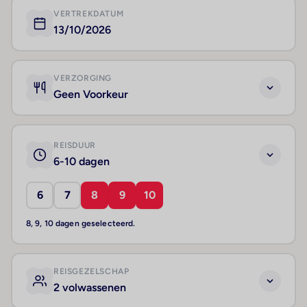
VERTREKDATUM
13/10/2026
VERZORGING
Geen Voorkeur
REISDUUR
6-10 dagen
6
7
8
9
10
8, 9, 10 dagen geselecteerd.
REISGEZELSCHAP
2 volwassenen