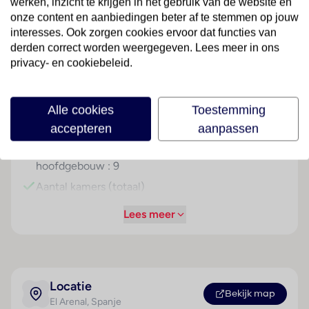
Faciliteiten
werken, inzicht te krijgen in het gebruik van de website en
Wellness
onze content en aanbiedingen beter af te stemmen op jouw
Tegen betaling
interesses. Ook zorgen cookies ervoor dat functies van
derden correct worden weergegeven. Lees meer in ons
Gebouwinformatie
Hoteltype
Sport & Activiteiten
privacy- en cookiebeleid.
Gebouwd in het jaar :
Strandhotel
Tegen betaling
1962
Overige informatie
Alle cookies
Toestemming
Jaar van renovatie :
officiële classificatie: 3 sterren
1996
accepteren
aanpassen
onze classificatie: 3 sterren
Verdiepingen -
totaal aantal kamers/ appartementen: 325
hoofdgebouw : 9
gebouwd in 1954 en gerenoveerd in 2013
Aantal kamers (totaal)
het hoofdgebouw heeft 9 verdiepingen inclusief
begane grond en 4 liften
: 335
Lees meer
voltage: 230 volt
Aantal
eenpersoonskamers :
Contracten
9
Verzorging
logies
Aantal
Locatie
Bekijk map
logies en ontbijt
tweepersoonskamers :
El Arenal
, Spanje