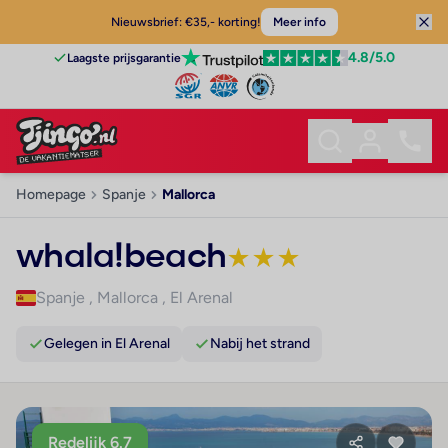
Nieuwsbrief: €35,- korting!
Meer info
4.8
/5.0
Laagste prijsgarantie
Homepage
Spanje
Mallorca
whala!beach
★
★
★
Spanje
,
Mallorca
,
El Arenal
Gelegen in El Arenal
Nabij het strand
Redelijk 6.7