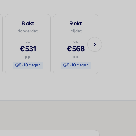
8 okt
9 okt
donderdag
vrijdag
va.
va.
€531
€568
p.p.
p.p.
8-10 dagen
8-10 dagen