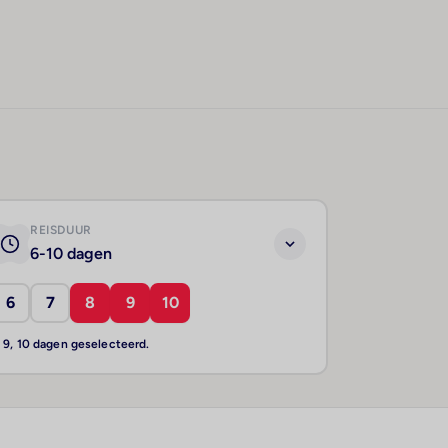
REISDUUR
6-10 dagen
6
7
8
9
10
, 9, 10 dagen geselecteerd.