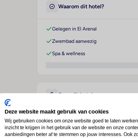
Waarom dit hotel?
Gelegen in El Arenal
Zwembad aanwezig
Spa & wellness
Over dit hotel
Deze website maakt gebruik van cookies
MLL Palma Bay Club Resor
Wij gebruiken cookies om onze website goed te laten werken
inzicht te krijgen in het gebruik van de website en onze conte
Spanje
· Mallorca
· El Arenal
aanbiedingen beter af te stemmen op jouw interesses. Ook z