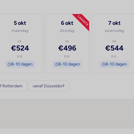
LAAGSTE
5 okt
6 okt
7 okt
maandag
dinsdag
woensdag
va.
va.
va.
€524
€496
€544
p.p.
p.p.
p.p.
8-10 dagen
8-10 dagen
8-10 dagen
f Rotterdam
vanaf Düsseldorf