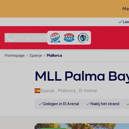
Mel
Laa
088 66 55 999
Homepage
Spanje
Mallorca
MLL Palma Bay
Spanje
,
Mallorca
,
El Arenal
Gelegen in El Arenal
Nabij het strand