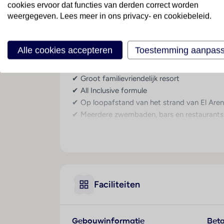
cookies ervoor dat functies van derden correct worden
weergegeven. Lees meer in ons privacy- en cookiebeleid.
Zwembaden, strand 
Welkom bij MLL Palma Bay Club Resort in El Ar
resort is populair bij gezinnen, vriendengroe
Alle cookies accepteren
Toestemming aanpas
sportfaciliteiten en een uitgebreid animatie
✔ Groot familievriendelijk resort
✔ All Inclusive formule
✔ Op loopafstand van het strand van El Aren
✔ Meerdere zwembaden, bars en restaurants
✔ Gevarieerd entertainment voor jong en ou
Algemeen
MLL Palma Bay Club Resort is een uitgestrekt
omgeving. Het resort beschikt over vier zwe
faciliteiten is dit een ideale bestemming voo
Faciliteiten
Overdag relax je aan het zwembad of doe je 
een drankje op het terras.
Gebouwinformatie
Beta