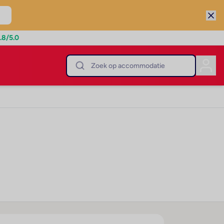
.8
/5.0