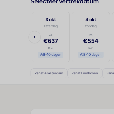
Selecteer vertrekdatum
30 sep
3 okt
4 okt
woensdag
zaterdag
zondag
va.
va.
va.
€534
€637
€554
p.p.
p.p.
p.p.
8-10 dagen
8-10 dagen
8-10 dagen
vanaf Amsterdam
vanaf Eindhoven
vana