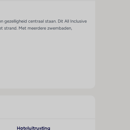
ezelligheid centraal staan. Dit All Inclusive
ij het strand. Met meerdere zwembaden,
lende gebouwen in een groene tuinrijke
e ontspannen sfeer en het ruime aanbod aan
 van shows, muziek of gewoon ontspannen met
Hoteluitrusting