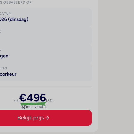
IS GEBASEERD OP
KDATUM
026 (dinsdag)
S
R
agen
GING
oorkeur
€496
p.p.
v.a.
incl. vlucht
Bekijk prijs