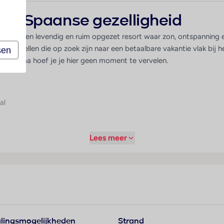
en Spaanse gezelligheid
enal, een levendig en ruim opgezet resort waar zon, ontspanning en g
pen en stellen die op zoek zijn naar een betaalbare vakantie vlak b
sen
programma hoef je je hier geen moment te vervelen.
al
d
Lees meer
 3‑sterrenresort met meer dan 500 kamers, verspreid over verschil
mbaden, diverse restaurants en een actief animatieteam. Dankzij d
r een zonvakantie met het hele gezin of met vrienden.
mee aan een van de sportactiviteiten. ’s Avonds kun je genieten
lingsmogelijkheden
Strand