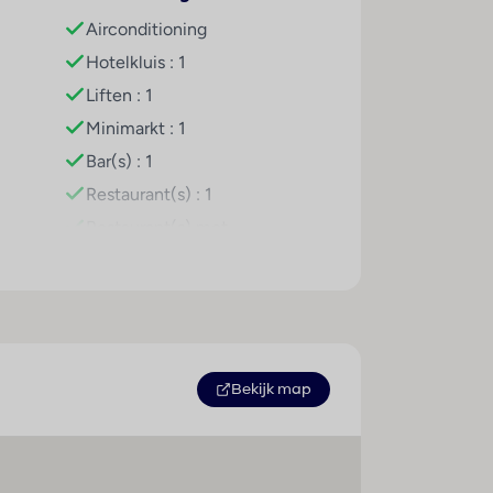
Airconditioning
 lange zandstrand van Playa de Palma, met zijn
Hotelkluis : 1
kkelijk bereikbaar voor een dagje uit, shoppen
Liften : 1
Minimarkt : 1
Bar(s) : 1
ioning, tv, telefoon, badkamer met douche of
Restaurant(s) : 1
ig heeft.
Restaurant(s) met
as", omringd door groen.
airconditioning : 1
Restaurant(s) met rookvrij
inderbad. Bij de zwembaden staan ligbedden en
gedeelte : 1
Internetaansluiting
jden en shows.
WiFi hotspot
Bekijk map
Miniclub
Speelplaats