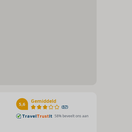
Afstanden
Strand : 500 m
Zee : 250 m
Winkelmogelijkheden : 150 m
Restaurants : 150 m
Bars / pubs : 150 m
Openbaar vervoer : 20 m
Gemiddeld
5,6
(
57
)
58
% beveelt ons aan