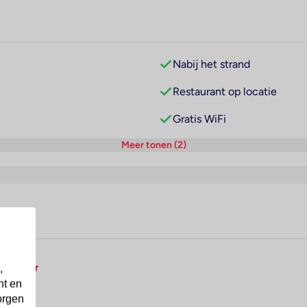
Nabij het strand
Restaurant op locatie
Gratis WiFi
Meer tonen (2)
t
,
nt en
orgen