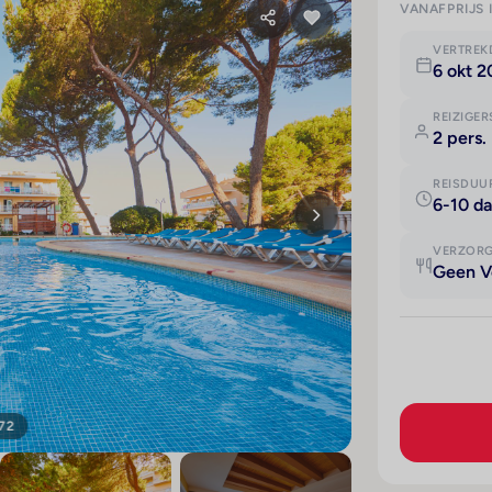
VANAFPRIJS 
VERTRE
6 okt 2
REIZIGER
2 pers.
REISDUU
6-10 d
VERZOR
Geen V
 72