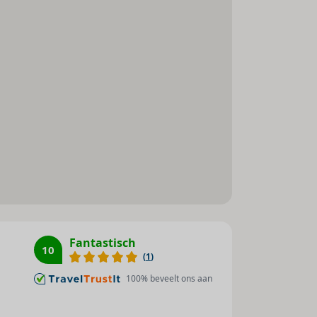
Mogelijkheid om zelf thee en
koffie te zetten
Rolstoeltoegankelijk
Fantastisch
10
(
1
)
100
% beveelt ons aan