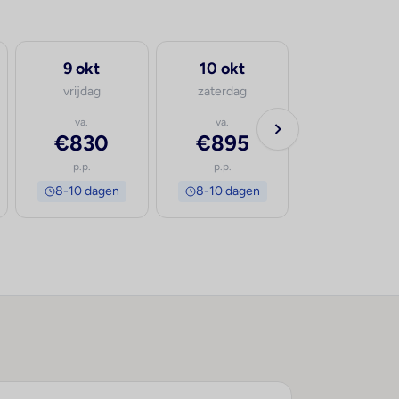
9 okt
10 okt
vrijdag
zaterdag
va.
va.
€830
€895
p.p.
p.p.
8-10 dagen
8-10 dagen