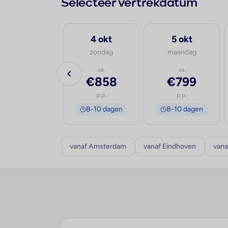
Selecteer vertrekdatum
30 sep
4 okt
5 okt
woensdag
zondag
maandag
va.
va.
va.
€879
€858
€799
p.p.
p.p.
p.p.
8-10 dagen
8-10 dagen
8-10 dagen
vanaf Amsterdam
vanaf Eindhoven
vana