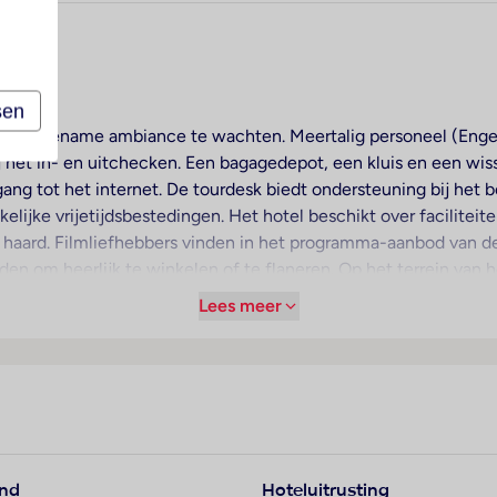
sen
en aangename ambiance te wachten. Meertalig personeel (Engels,
 het in- en uitchecken. Een bagagedepot, een kluis en een wiss
ang tot het internet. De tourdesk biedt ondersteuning bij het b
ijke vrijetijdsbestedingen. Het hotel beschikt over faciliteite
aard. Filmliefhebbers vinden in het programma-aanbod van de b
en om heerlijk te winkelen of te flaneren. Op het terrein van 
rzieningen van het verblijf behoren een tv-ruimte, een speelka
Lees meer
 de parkeerplaats (kosteloos) parkeren. Onder de beschikbare
 medische dienst, kamerservice, een wasservice, een kapper e
 noodzakelijke uitrusting. Bij het zakendoen kan van het busi
arming voorhanden. Op het balkon of terras kunnen de gasten h
and
Hoteluitrusting