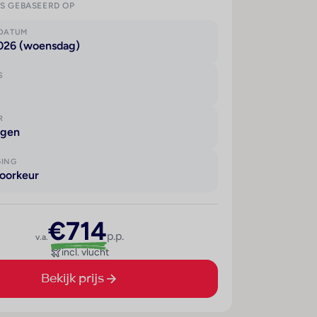
IS GEBASEERD OP
KDATUM
2026 (woensdag)
S
R
agen
GING
oorkeur
€714
p.p.
v.a.
incl. vlucht
Bekijk prijs