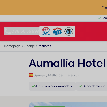
Mel
Laa
088 66 55 999
Homepage
Spanje
Mallorca
Aumallia Hotel
Spanje
,
Mallorca
,
Felanitx
4-sterren accommodatie
Beoordeeld met