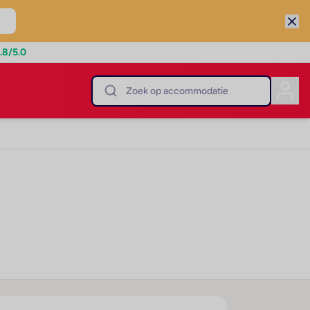
.8
/5.0