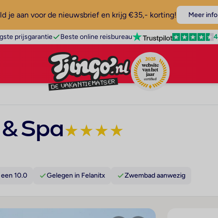
d je aan voor de nieuwsbrief en krijg €35,- korting!
Meer info
4
gste prijsgarantie
Beste online reisbureau
 & Spa
★
★
★
★
 een 10.0
Gelegen in Felanitx
Zwembad aanwezig