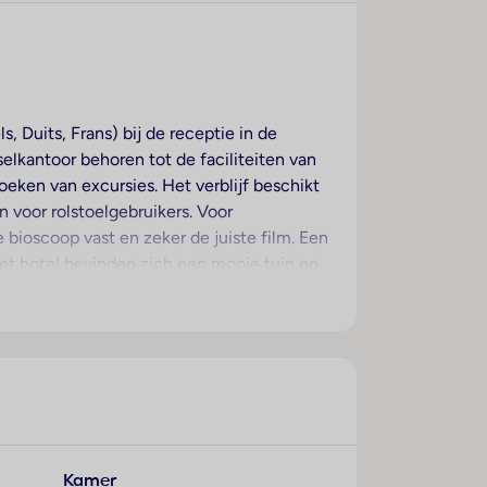
 Duits, Frans) bij de receptie in de
elkantoor behoren tot de faciliteiten van
oeken van excursies. Het verblijf beschikt
n voor rolstoelgebruikers. Voor
ioscoop vast en zeker de juiste film. Een
het hotel bevinden zich een mooie tuin en
mer en een bibliotheek. De gasten die met
 voorzieningen bevinden zich een 24-uurs
n een muntwasserette. Om de omgeving te
nesscenter gebruik worden gemaakt en staat
eerlijk ontspannen. De kamers beschikken
Kamer