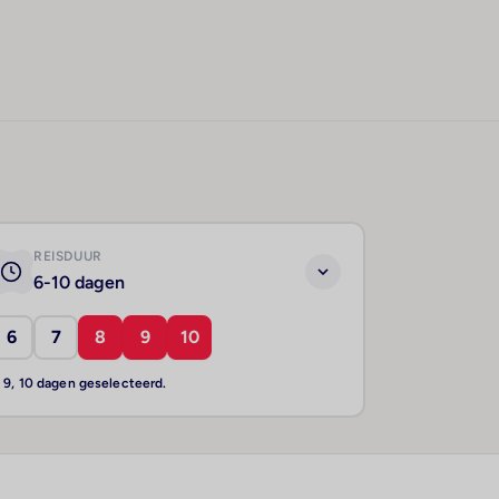
REISDUUR
6-10 dagen
6
7
8
9
10
, 9, 10 dagen geselecteerd.