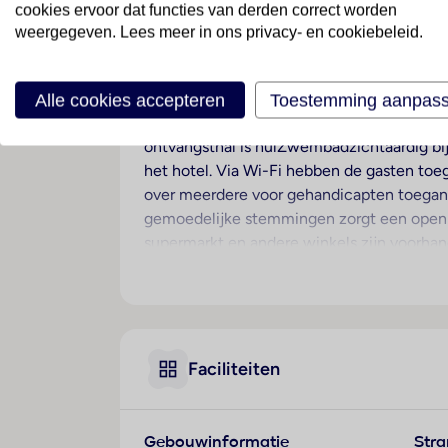
cookies ervoor dat functies van derden correct worden
weergegeven. Lees meer in ons privacy- en cookiebeleid.
Ligging
Dit hotel bevindt zich in Felanitx.
Hotelfaciliteiten
Alle cookies accepteren
Toestemming aanpas
In 14 niet-rokerskamers staat de gasten e
ontvangsthal is hulZwembadzichtaardig bij
het hotel. Via Wi-Fi hebben de gasten toeg
over meerdere voor gehandicapten toegankel
gemoedelijke stemmingen zorgt een open h
supermarkt en andere winkels zijn voorhand
een fraaie speelplaats. Tot de overige voo
de auto komen, kunnen in een garage of op
beveiligingsdienst, een autoverhuur, een
verkennen, biedt de fietZeezichterhuur de
een fax ter beschikking.
Faciliteiten
Kamers
In de kamers zijn airconditioning en verw
Gebouwinformatie
Str