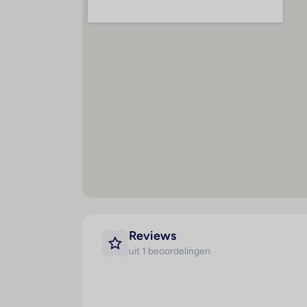
speciale menu's beschikbaar.
Reviews
uit 1 beoordelingen
Maaltijden
Spo
Halfpension
B
Dieetkeuken
B