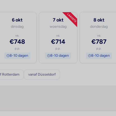
LAAGSTE
6 okt
7 okt
8 okt
dinsdag
woensdag
donderdag
va.
va.
va.
€748
€714
€787
p.p.
p.p.
p.p.
8-10 dagen
8-10 dagen
8-10 dagen
f Rotterdam
vanaf Düsseldorf