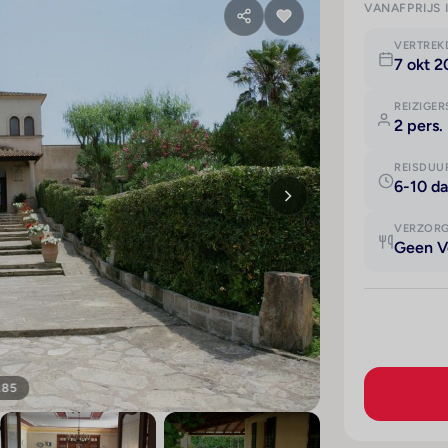
VANAFPRIJS 
VERTRE
7 okt 
REIZIGER
2 pers.
REISDUU
6-10 d
VERZOR
Geen V
185