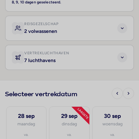
8, 9, 10 dagen geselecteerd.
REISGEZELSCHAP
2 volwassenen
VERTREKLUCHTHAVEN
7 luchthavens
Selecteer vertrekdatum
LAAGSTE
28 sep
29 sep
30 sep
maandag
dinsdag
woensdag
va.
va.
va.