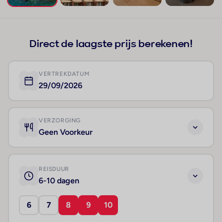
+184
Direct de laagste prijs berekenen!
VERTREKDATUM
29/09/2026
VERZORGING
Geen Voorkeur
REISDUUR
6-10 dagen
6
7
8
9
10