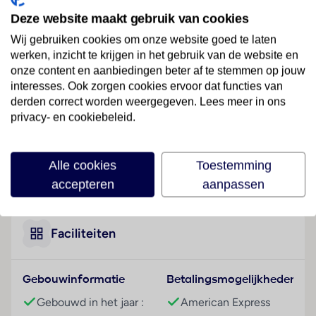
Ligging
Dit hotel ligt in een mooie tuin en bevindt zich
Deze website maakt gebruik van cookies
slechts 20 minuten van het stadscentrum van Palma
Wij gebruiken cookies om onze website goed te laten
met vele winkel- en entertainmentmogelijkheden.
werken, inzicht te krijgen in het gebruik van de website en
Het dichtstbijzijnde strand ligt direct aan het hotel.
onze content en aanbiedingen beter af te stemmen op jouw
Aansluitingen op het openbaar vervoer en bars zijn
interesses. Ook zorgen cookies ervoor dat functies van
ook in de onmiddellijke omgeving te vinden. Een
derden correct worden weergegeven. Lees meer in ons
privacy- en cookiebeleid.
discotheek, restaurants en talloze
winkelmogelijkheden liggen op minder dan 2 km
afstand. Naar de luchthaven is het ongeveer 17
Alle cookies
Toestemming
minuten.
Lees meer
accepteren
aanpassen
Hotelfaciliteiten
Het vriendelijke personeel aan de receptie is graag bij
alle vragen behulpzaam. Het voorzieningenaanbod
Faciliteiten
van het hotel bevat een bagagedepot, een kluis en
een wisselkantoor. In het verblijf is Wi-Fi verkrijgbaar.
Gebouwinformatie
Betalingsmogelijkheden
De tourdesk biedt ondersteuning bij het boeken van
excursies. 2 liften en faciliteiten voor
Gebouwd in het jaar :
American Express