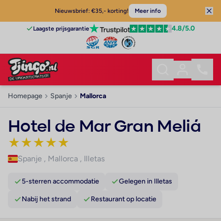
Nieuwsbrief: €35,- korting!
Meer info
4.8
/5.0
Laagste prijsgarantie
Homepage
Spanje
Mallorca
Hotel de Mar Gran Meliá
★
★
★
★
★
Spanje
,
Mallorca
,
Illetas
5-sterren accommodatie
Gelegen in Illetas
Nabij het strand
Restaurant op locatie