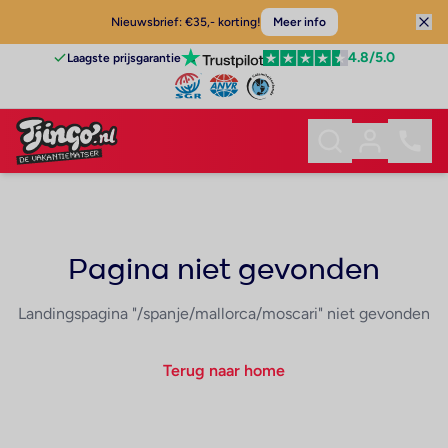
Nieuwsbrief: €35,- korting!
Meer info
4.8
/5.0
Laagste prijsgarantie
Pagina niet gevonden
Landingspagina "/spanje/mallorca/moscari" niet gevonden
Terug naar home