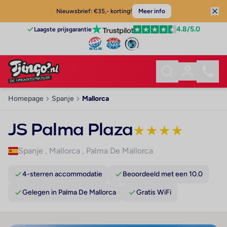
Nieuwsbrief: €35,- korting!
Meer info
4.8
/5.0
Laagste prijsgarantie
Homepage
Spanje
Mallorca
JS Palma Plaza
★
★
★
★
Spanje
,
Mallorca
,
Palma De Mallorca
4-sterren accommodatie
Beoordeeld met een 10.0
Gelegen in Palma De Mallorca
Gratis WiFi