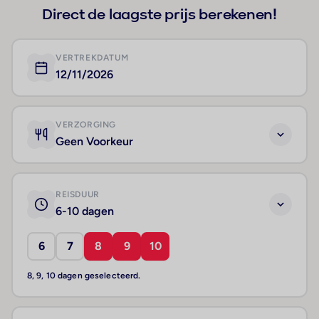
Direct de laagste prijs berekenen!
VERTREKDATUM
12/11/2026
VERZORGING
Geen Voorkeur
REISDUUR
6-10 dagen
6
7
8
9
10
8, 9, 10 dagen geselecteerd.