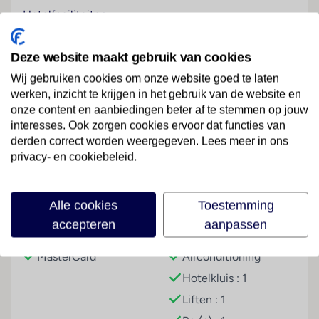
Hotelfaciliteiten
Het vriendelijke personeel aan de receptie is graag bij
alle vragen behulpzaam. Tot de faciliteiten van het
Deze website maakt gebruik van cookies
hotel behoren een bagagedepot en een kluis. In het
Wij gebruiken cookies om onze website goed te laten
verblijf is Wi-Fi verkrijgbaar. Het hotel beschikt over
werken, inzicht te krijgen in het gebruik van de website en
verschillende faciliteiten die voor gehandicapten
onze content en aanbiedingen beter af te stemmen op jouw
toegankelijk zijn. Het hotel beschikt over faciliteiten
Lees meer
interesses. Ook zorgen cookies ervoor dat functies van
voor rolstoelgebruikers en een lift. Tot de overige
derden correct worden weergegeven. Lees meer in ons
voorzieningen van het verblijf behoort een tv-ruimte.
privacy- en cookiebeleid.
Tot de aangeboden service behoort een wasservice.
Faciliteiten
Kamers
Alle cookies
Toestemming
Airconditioning en een verwarming zorgen voor een
accepteren
aanpassen
aangename luchtcirculatie in de kamers. Op het
Betalingsmogelijkheden
Hoteluitrusting
balkon of terras kunnen de gasten heerlijk
MasterCard
Airconditioning
ontspannen. Ook babybedjes en extra bedden kunnen
Hotelkluis : 1
worden klaargezet. Bovendien zijn een kluis, een
minibar en een bureau beschikbaar. Ook een
Liften : 1
thee-/koffiezetapparaat behoort tot de