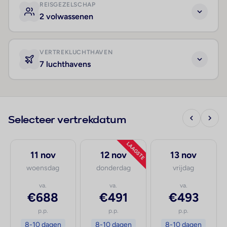
REISGEZELSCHAP
2 volwassenen
VERTREKLUCHTHAVEN
7 luchthavens
Selecteer vertrekdatum
LAAGSTE
11 nov
12 nov
13 nov
woensdag
donderdag
vrijdag
va.
va.
va.
€688
€491
€493
p.p.
p.p.
p.p.
8-10 dagen
8-10 dagen
8-10 dagen