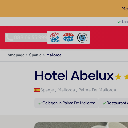
Mel
Laa
088 66 55 999
Homepage
Spanje
Mallorca
Hotel Abelux
★
Spanje
,
Mallorca
,
Palma De Mallorca
Gelegen in Palma De Mallorca
Restaurant 