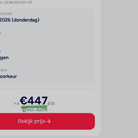
IS GEBASEERD OP
KDATUM
 2026 (donderdag)
S
R
agen
GING
oorkeur
€447
p.p.
v.a.
incl. vlucht
Bekijk prijs