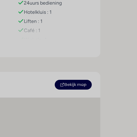
24uurs bediening
Hotelkluis : 1
otel ter beschikking. Verschillende
Liften : 1
isseling. Copyright GIATA 2004 - 2025.
Café : 1
Winkels : 1
Bar(s) : 1
rveerd.
Internetaansluiting
WiFi hotspot
terCard.
Wasservice
Medische dienst
Bekijk map
Fietsenkelder
Fietsenverhuur
Parkeerplaats
Parkeergarage
Wasgelegenheid