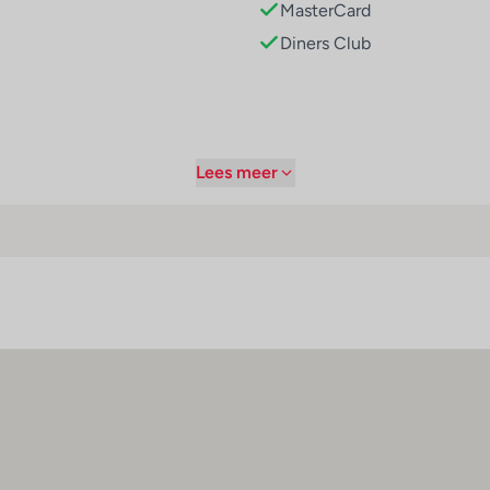
MasterCard
Diners Club
besteding staan de sport- en amusementsmogelijkheden van het h
mountainbiken en een fitnessstudio zorgen voor de nodige afw
r client nof 125551
Lees meer
ulinaire faciliteiten. Dagelijks wordt een voedzaam ontbijt gese
blijf geaccepteerd: American Express, Visa, Diners Club en Mas