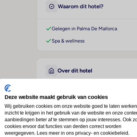
Waarom dit hotel?
Gelegen in Palma De Mallorca
Spa & wellness
Over dit hotel
Hotel Abelux
Deze website maakt gebruik van cookies
Spanje
· Mallorca
· Palma De Mallorca
Wij gebruiken cookies om onze website goed te laten werken
inzicht te krijgen in het gebruik van de website en onze conte
aanbiedingen beter af te stemmen op jouw interesses. Ook z
Ligging
cookies ervoor dat functies van derden correct worden
Dit familievriendelijke cityhotel ligt in 
weergegeven. Lees meer in ons privacy- en cookiebeleid.