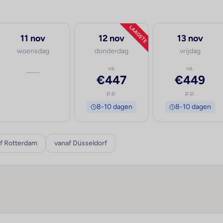
LAAGSTE
11 nov
12 nov
13 nov
woensdag
donderdag
vrijdag
—
va.
va.
€447
€449
p.p.
p.p.
8-10 dagen
8-10 dagen
f Rotterdam
vanaf Düsseldorf