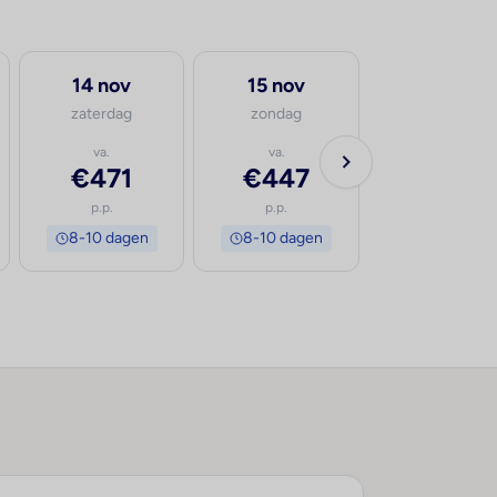
14 nov
15 nov
zaterdag
zondag
va.
va.
€471
€447
p.p.
p.p.
8-10 dagen
8-10 dagen