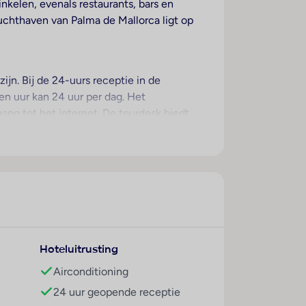
nkelen, evenals restaurants, bars en
uchthaven van Palma de Mallorca ligt op
jn. Bij de 24-uurs receptie in de
en uur kan 24 uur per dag. Het
ng tot het internet. De tourdesk biedt
kelijke vrijetijdsbestedingen. Er zijn ook
tegen toeslag) parkeren. Tot de
erette. Voor de gasten staan
nesscenter gebruik worden gemaakt en staat
tweepersoonsbed. Extra bedden kunnen
Hoteluitrusting
 standaardvoorzieningen. Een strijkset is
n tv met satelliet-/kabelontvangst en Wi-Fi
Airconditioning
oon aanwezig. Voor extra comfort in de
24 uur geopende receptie