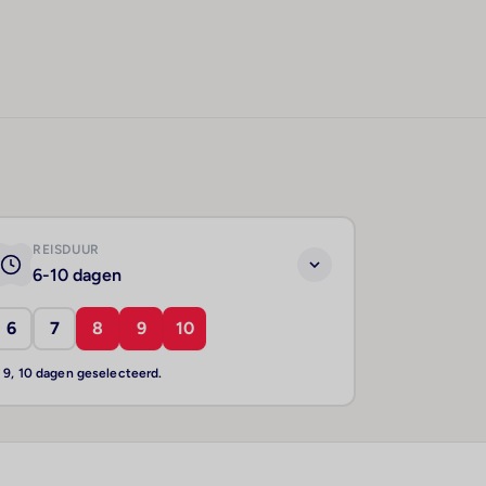
REISDUUR
6-10 dagen
6
7
8
9
10
, 9, 10 dagen geselecteerd.