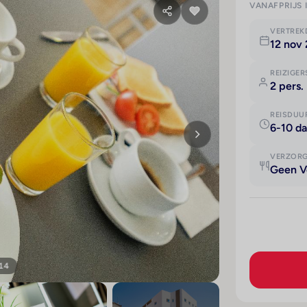
VANAFPRIJS 
VERTRE
12 nov
REIZIGER
2 pers.
REISDUU
6-10 d
VERZOR
Geen V
 14