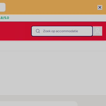
.8
/5.0