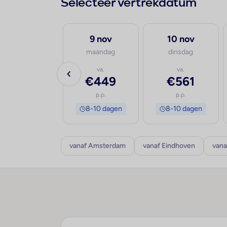
Selecteer vertrekdatum
28 aug
9 nov
10 nov
vrijdag
maandag
dinsdag
va.
va.
va.
€837
€449
€561
p.p.
p.p.
p.p.
8-10 dagen
8-10 dagen
8-10 dagen
vanaf Amsterdam
vanaf Eindhoven
vana