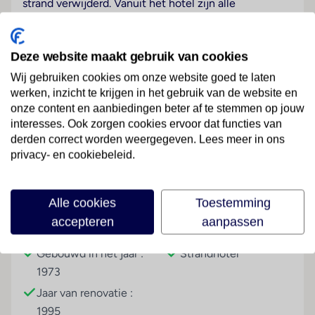
strand verwijderd. Vanuit het hotel zijn alle
bezienswaardigheden en het 4 km verwijderde
centrum gemakkelijk met de bus te bereiken. In de
directe omgeving vindt u talrijke winkels, bars,
Deze website maakt gebruik van cookies
restaurants en op ongeveer 2,5 kilometer afstand
Wij gebruiken cookies om onze website goed te laten
vindt u diverse discotheken.
werken, inzicht te krijgen in het gebruik van de website en
onze content en aanbiedingen beter af te stemmen op jouw
Hotelfaciliteiten
Lees meer
interesses. Ook zorgen cookies ervoor dat functies van
Het hotel biedt op 4 verdiepingen 210 kamers, 4
derden correct worden weergegeven. Lees meer in ons
suites, 20 eenpersoons- en 180 tweepersoonskamers
privacy- en cookiebeleid.
die met een lift bereikbaar zijn. 24/24 staat de gasten
Engels- en Duitstalig personeel aan de receptie met
Faciliteiten
raad en daad bij, het in- en uitchecken is 24 uur per
Alle cookies
Toestemming
dag mogelijk. Service zoals een bagagedepot, een
accepteren
aanpassen
Gebouwinformatie
Hoteltype
kluis en een wisselkantoor draagt bij tot een
comfortabel verblijf. Via Wi-Fi hebben de gasten
Gebouwd in het jaar :
Strandhotel
toegang tot het internet. De tourdesk biedt
1973
ondersteuning bij het boeken van excursies. Het hotel
Jaar van renovatie :
beschikt over een aantal voor gehandicapten
1995