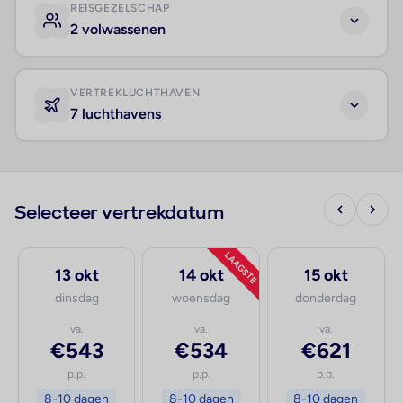
REISGEZELSCHAP
2 volwassenen
VERTREKLUCHTHAVEN
7 luchthavens
Selecteer vertrekdatum
LAAGSTE
13 okt
14 okt
15 okt
dinsdag
woensdag
donderdag
va.
va.
va.
€543
€534
€621
p.p.
p.p.
p.p.
8-10 dagen
8-10 dagen
8-10 dagen