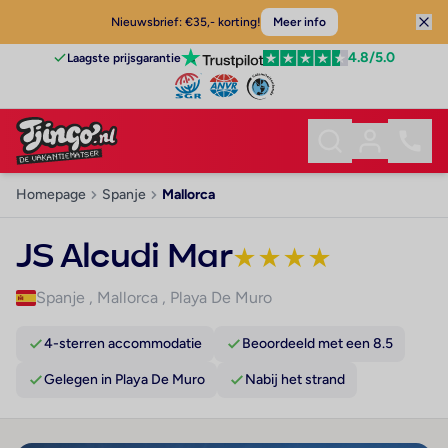
Nieuwsbrief: €35,- korting!
Meer info
4.8
/5.0
Laagste prijsgarantie
Homepage
Spanje
Mallorca
JS Alcudi Mar
★
★
★
★
Spanje
,
Mallorca
,
Playa De Muro
4-sterren accommodatie
Beoordeeld met een 8.5
Gelegen in Playa De Muro
Nabij het strand