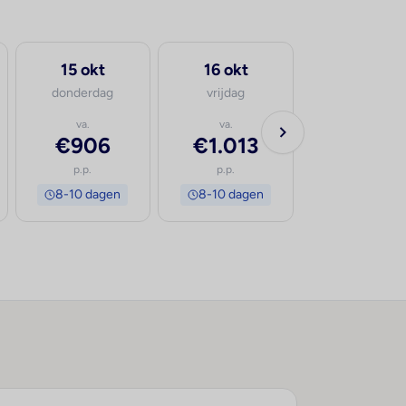
15 okt
16 okt
donderdag
vrijdag
va.
va.
€906
€1.013
p.p.
p.p.
8-10 dagen
8-10 dagen