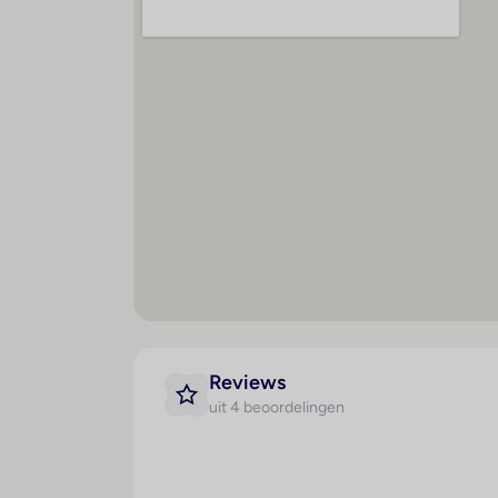
Kamer
Maal
Badkamer
H
Douche
O
Haardroger
D
Plavuizen
D
Reviews
Airconditioning (centraal
uit 4 beoordelingen
geregeld)
Kluis
Balkon of terras