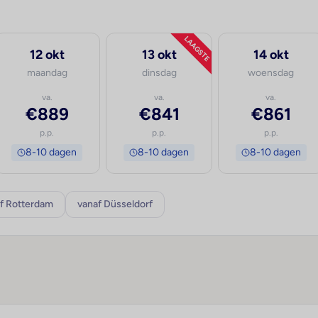
LAAGSTE
12 okt
13 okt
14 okt
maandag
dinsdag
woensdag
va.
va.
va.
€889
€841
€861
p.p.
p.p.
p.p.
8-10 dagen
8-10 dagen
8-10 dagen
f Rotterdam
vanaf Düsseldorf