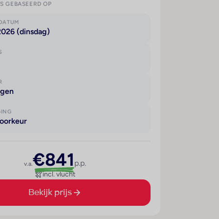
IS GEBASEERD OP
KDATUM
2026 (dinsdag)
S
R
agen
GING
oorkeur
€841
p.p.
v.a.
incl. vlucht
Bekijk prijs