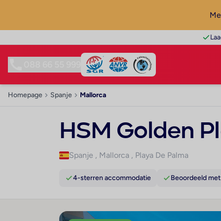
Mel
Laa
088 66 55 999
Homepage
Spanje
Mallorca
HSM Golden P
Spanje
,
Mallorca
,
Playa De Palma
4-sterren accommodatie
Beoordeeld met