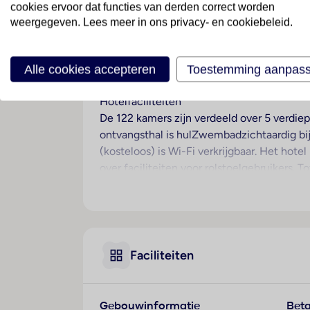
cookies ervoor dat functies van derden correct worden
weergegeven. Lees meer in ons privacy- en cookiebeleid.
Ligging
Dit hotel ligt aan de kust van Playa de Pa
talloze bars, bars, restaurants en winkels.
Alle cookies accepteren
Toestemming aanpas
het strand.
Hotelfaciliteiten
De 122 kamers zijn verdeeld over 5 verdiepi
ontvangsthal is hulZwembadzichtaardig bij
(kosteloos) is Wi-Fi verkrijgbaar. Het hotel
over faciliteiten voor rolstoelgebruikers.
parkeerterrein van het hotel parkeren. To
een hotelarts. Actieve gasten die de omge
fietsparkeerplekken zijn eveneens kostelo
Kamers
Faciliteiten
Voor een aangename luchtcirculatie in de 
kinderbedjes klaar. Waardevolle spullen ku
Een telefoon, satelliettelevisie en Wi-Fi 
Gebouwinformatie
Beta