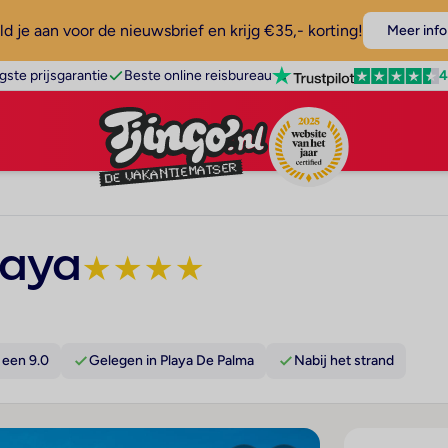
d je aan voor de nieuwsbrief en krijg €35,- korting!
Meer info
4
gste prijsgarantie
Beste online reisbureau
laya
★
★
★
★
 een 9.0
Gelegen in Playa De Palma
Nabij het strand