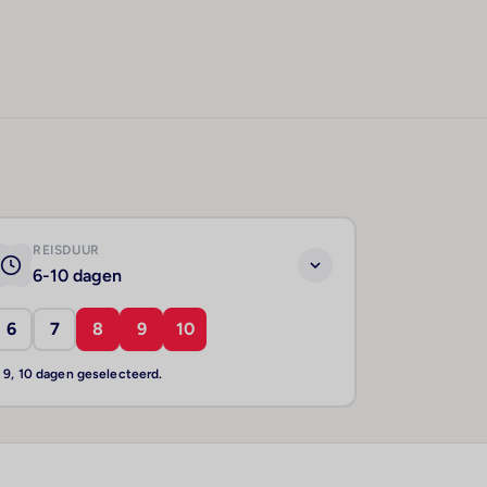
REISDUUR
6-10 dagen
6
7
8
9
10
, 9, 10 dagen geselecteerd.