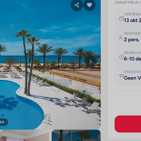
VANAFPRIJS 
VERTRE
13 okt 
REIZIGER
2 pers.
REISDUU
6-10 d
VERZOR
Geen V
 94