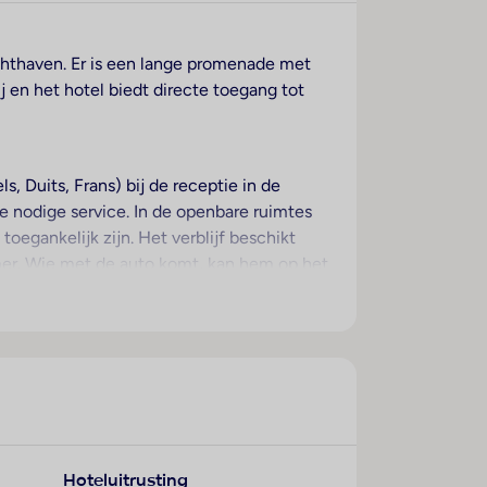
uchthaven. Er is een lange promenade met
j en het hotel biedt directe toegang tot
s, Duits, Frans) bij de receptie in de
e nodige service. In de openbare ruimtes
toegankelijk zijn. Het verblijf beschikt
amer. Wie met de auto komt, kan hem op het
 dienst, een wekdienst, een wasservice en
r (tegen toeslag) weten te waarderen,
lkon. Voor de jongste gasten staan
van de kamers behoort een mini-koelkast.
n douche – vinden de gasten een föhn.
Hoteluitrusting