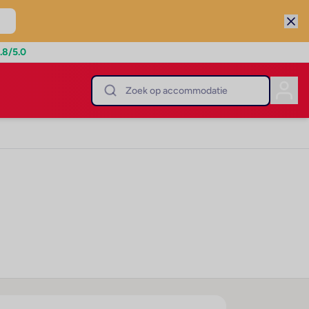
.8
/5.0