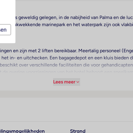
lma. Het is geweldig gelegen, in de nabijheid van Palma en de l
 Het indrukwekkende marinepark en het waterpark zijn ook vlakbi
sen
ngen en zijn met 2 liften bereikbaar. Meertalig personeel (Engel
 het in- en uitchecken. Een bagagedepot en een kluis bieden d
 beschikt over verschillende faciliteiten die voor gehandicapten 
 Tot de overige voorzieningen van het hotel behoort een speelk
t de aangeboden diensten horen een autoverhuur, een medische
Lees meer
ving op de fiets willen ontdekken, zullen de fietZeezichterhuu
os voorhanden.
kamers zorgt airconditioning. De meeste kamers hebben een ba
nnen veilig in een kluis worden opgeborgen. Tot de extraatjes 
ronden het serviceaanbod af. In de badkamer – uitgerust met ee
lingsmogelijkheden
Strand