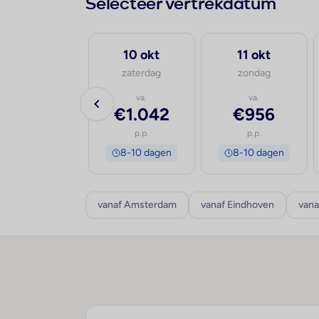
Selecteer vertrekdatum
30 sep
10 okt
11 okt
woensdag
zaterdag
zondag
va.
va.
va.
€1.042
€1.042
€956
p.p.
p.p.
p.p.
8-10 dagen
8-10 dagen
8-10 dagen
vanaf Amsterdam
vanaf Eindhoven
vana