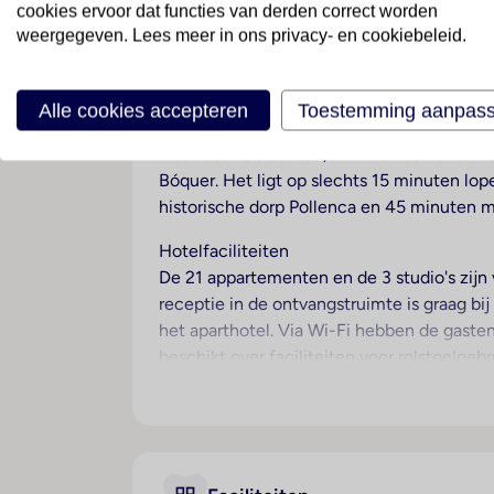
cookies ervoor dat functies van derden correct worden
Hoposa Illa d’Or
weergegeven. Lees meer in ons privacy- en cookiebeleid.
Spanje
· Mallorca
· Port De Pollença
Alle cookies accepteren
Toestemming aanpas
Ligging
Het hotel is slechts 1,5 km van de haven 
Bóquer. Het ligt op slechts 15 minuten l
historische dorp Pollenca en 45 minuten m
Hotelfaciliteiten
De 21 appartementen en de 3 studio's zijn 
receptie in de ontvangstruimte is graag bi
het aparthotel. Via Wi-Fi hebben de gasten
beschikt over faciliteiten voor rolstoelgeb
het hotel behoort een tv-ruimte. De gaste
beschikbare voorzieningen bevinden zich e
wekdienst, een wasservice, een kapper, e
fietZeezichterhuur ook op de fiets worden 