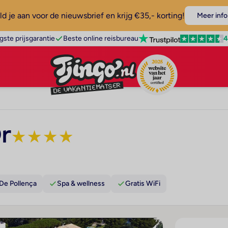
d je aan voor de nieuwsbrief en krijg €35,- korting!
Meer info
4
gste prijsgarantie
Beste online reisbureau
r
★
★
★
★
 De Pollença
Spa & wellness
Gratis WiFi