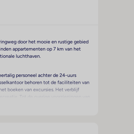
 ringweg door het mooie en rustige gebied
vinden appartementen op 7 km van het
tionale luchthaven.
eertalig personeel achter de 24-uurs
selkantoor behoren tot de faciliteiten van
het boeken van excursies. Het verblijf
recreatie. Tot de overige voorzieningen van
rplaats (kosteloos) parkeren. Onder de
ransferservice, kamerservice, een
oor de aanwezigheid van de
 of conferenties.