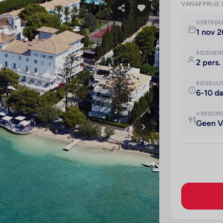
VANAFPRIJS 
VERTRE
1 nov 
REIZIGER
2 pers.
REISDUU
6-10 d
VERZOR
Geen V