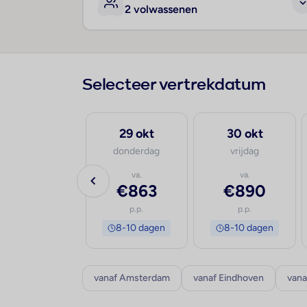
2 volwassenen
Selecteer vertrekdatum
27 sep
29 okt
30 okt
zondag
donderdag
vrijdag
va.
va.
va.
€2.092
€863
€890
p.p.
p.p.
p.p.
8-10 dagen
8-10 dagen
8-10 dagen
vanaf Amsterdam
vanaf Eindhoven
vana