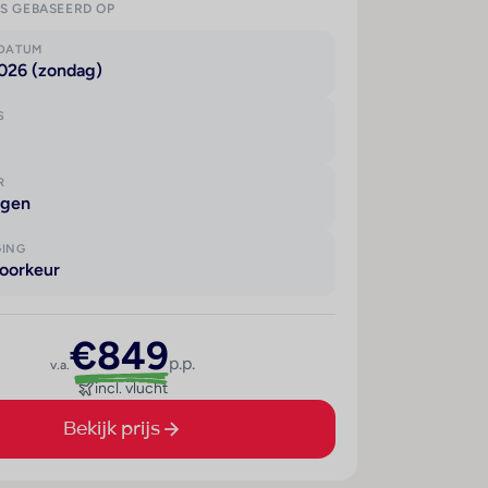
IS GEBASEERD OP
KDATUM
2026 (zondag)
S
R
agen
GING
oorkeur
€849
p.p.
v.a.
incl. vlucht
Bekijk prijs