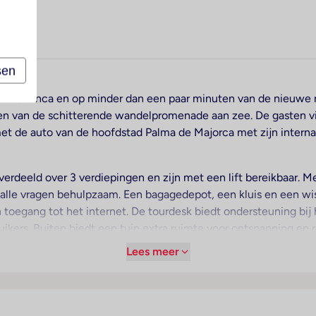
sen
van Pollenca en op minder dan een paar minuten van de nieuwe
open van de schitterende wandelpromenade aan zee. De gasten 
et de auto van de hoofdstad Palma de Majorca met zijn interna
verdeeld over 3 verdiepingen en zijn met een lift bereikbaar. M
j alle vragen behulpzaam. Een bagagedepot, een kluis en een wis
 toegang tot het internet. De tourdesk biedt ondersteuning bij 
ruikers. Buiten biedt een tuin extra ruimte voor ontspanning en 
n die met de auto komen, kunnen in een garage of op de parkee
Lees meer
en oppasservice, een autoverhuur, een medische dienst, een t
en muntwasserette en een piccolo-service. De omgeving kan d
verkend. Er is een conferentieruimte voor lezingen, congressen