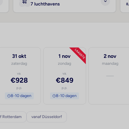
7 luchthavens
8
LAAGSTE
31 okt
1 nov
2 nov
zaterdag
zondag
maandag
va.
va.
—
€928
€849
p.p.
p.p.
8-10 dagen
8-10 dagen
f Rotterdam
vanaf Düsseldorf