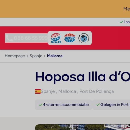
Mel
Laa
088 66 55 999
Homepage
Spanje
Mallorca
Hoposa Illa d’O
Spanje
,
Mallorca
,
Port De Pollença
4-sterren accommodatie
Gelegen in Port