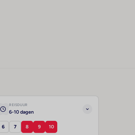
REISDUUR
6-10 dagen
6
7
8
9
10