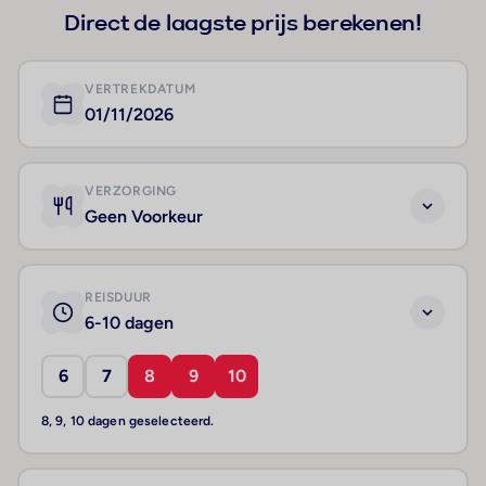
Direct de laagste prijs berekenen!
VERTREKDATUM
01/11/2026
VERZORGING
Geen Voorkeur
REISDUUR
6-10 dagen
6
7
8
9
10
8, 9, 10 dagen geselecteerd.