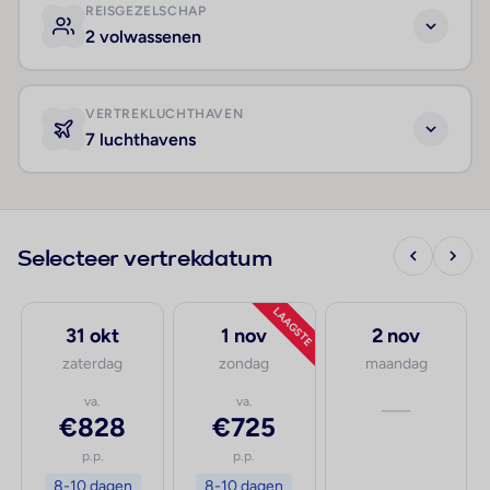
REISGEZELSCHAP
2 volwassenen
VERTREKLUCHTHAVEN
7 luchthavens
Selecteer vertrekdatum
LAAGSTE
31 okt
1 nov
2 nov
zaterdag
zondag
maandag
va.
va.
—
€828
€725
p.p.
p.p.
8-10 dagen
8-10 dagen