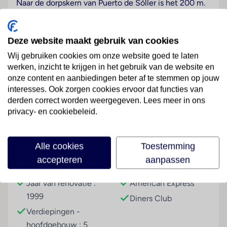
Naar de dorpskern van Puerto de Sóller is het 200 m.
Het strand en het openbaar vervoer zijn slechts 150 m
van het hotel.
Deze website maakt gebruik van cookies
Hotelfaciliteiten
Wij gebruiken cookies om onze website goed te laten
Het hotel biedt op 5 verdiepingen 3 suites, 5
werken, inzicht te krijgen in het gebruik van de website en
eenpersoons- en 101 tweepersoonskamers die met
onze content en aanbiedingen beter af te stemmen op jouw
een lift bereikbaar zijn. Het vriendelijke personeel aan
Lees meer
interesses. Ook zorgen cookies ervoor dat functies van
de receptie is graag bij alle vragen behulpzaam. Tot
derden correct worden weergegeven. Lees meer in ons
de faciliteiten van het hotel behoren een
privacy- en cookiebeleid.
bagagedepot en een kluis. In het verblijf is Wi-Fi
verkrijgbaar. De tourdesk biedt ondersteuning bij het
Faciliteiten
boeken van excursies. Buiten biedt een tuin extra
Alle cookies
Toestemming
ruimte voor ontspanning en recreatie. Tot de overige
accepteren
aanpassen
Gebouwinformatie
Betalingsmogelijkheden
voorzieningen van het hotel behoort een tv-ruimte.
Wie met de auto komt, kan hem (kosteloos) op het
Jaar van renovatie :
American Express
parkeerterrein van het hotel parkeren. Onder de
1999
Diners Club
beschikbare voorzieningen bevinden zich een
Verdiepingen -
autoverhuur, een wasservice, een muntwasserette en
hoofdgebouw : 5