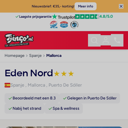
Nieuwsbrief: €35,- korting!
Meer info
4.8
/5.0
Laagste prijsgarantie
Homepage
Spanje
Mallorca
Eden Nord
★
★
★
Spanje
,
Mallorca
,
Puerto De Sóller
Beoordeeld met een 8.3
Gelegen in Puerto De Sóller
Nabij het strand
Spa & wellness