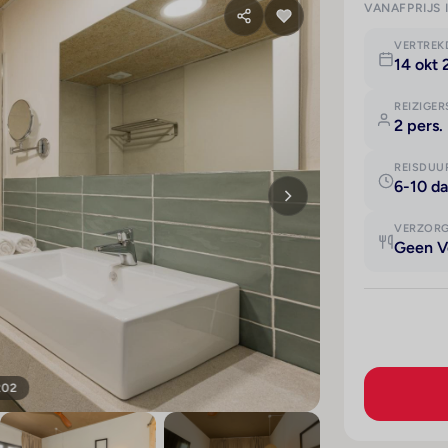
VANAFPRIJS 
VERTRE
14 okt
REIZIGER
2 pers.
REISDUU
6-10 d
VERZOR
Geen V
202