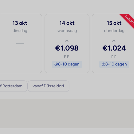
LAAGS
13 okt
14 okt
15 okt
dinsdag
woensdag
donderdag
—
va.
va.
€1.098
€1.024
p.p.
p.p.
8-10 dagen
8-10 dagen
f Rotterdam
vanaf Düsseldorf