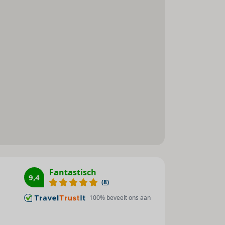
Zonneterras : 1
Massage : 1
Duiken : 1
Windsurfen : 1
Fitnessstudio : 1
Boogschieten : 1
Paardrijden : 1
Golf : 1
Animatieprogramma : 1
Animatie voor kinderen : 1
Tennis : 1
Fantastisch
9,4
(
8
)
100
% beveelt ons aan