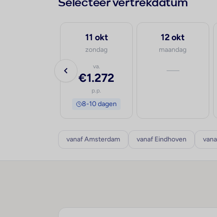
Selecteer vertrekdatum
30 sep
11 okt
12 okt
woensdag
zondag
maandag
va.
va.
—
€1.103
€1.272
p.p.
p.p.
8-10 dagen
8-10 dagen
vanaf Amsterdam
vanaf Eindhoven
vana