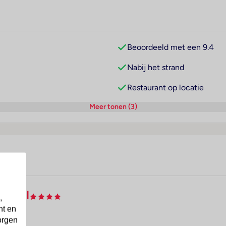
Beoordeeld met een 9.4
Nabij het strand
Restaurant op locatie
Meer tonen (3)
Hotel
,
nt en
orgen