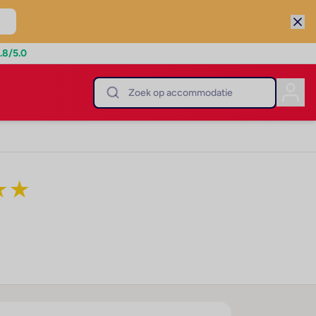
.8
/5.0
★
★