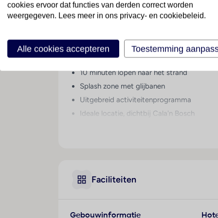
cookies ervoor dat functies van derden correct worden
weergegeven. Lees meer in ons privacy- en cookiebeleid.
Een heerlijke gezinsvakant
Dit hotel is ideaal voor een vakantie met het
kunnen van een gigantische cartoon schildpad g
Alle cookies accepteren
Toestemming aanpas
op loopafstand van de jachthaven en slechts 
10 minuten lopen naar het strand
Splash zone met glijbanen
Uitgebreid activiteitenprogramma
Ideale locatie, dichtbij Cala'n Bosch
Gevarieerd aanbod aan sportactiviteiten
Faciliteiten:
2 grote buitenzwembaden
Kinderen’s zwembad en splash park
Faciliteiten
Fitnessruimte
Restaurants/Bars:
Gebouwinformatie
Hote