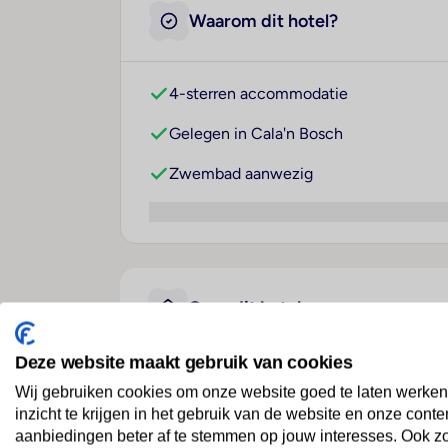
Waarom dit hotel?
4-sterren accommodatie
Gelegen in Cala'n Bosch
Zwembad aanwezig
Over dit hotel
Deze website maakt gebruik van cookies
MarSenses Paradise Club 
Wij gebruiken cookies om onze website goed te laten werken
inzicht te krijgen in het gebruik van de website en onze conte
Spanje
· Menorca
· Cala'n Bosch
aanbiedingen beter af te stemmen op jouw interesses. Ook z