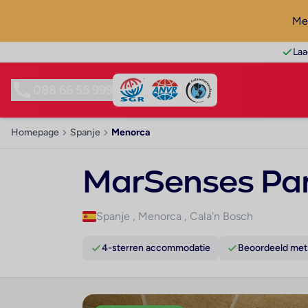
Mel
Laa
088 66 55 999
Homepage
Spanje
Menorca
MarSenses Par
Spanje
,
Menorca
,
Cala'n Bosch
4-sterren accommodatie
Beoordeeld met