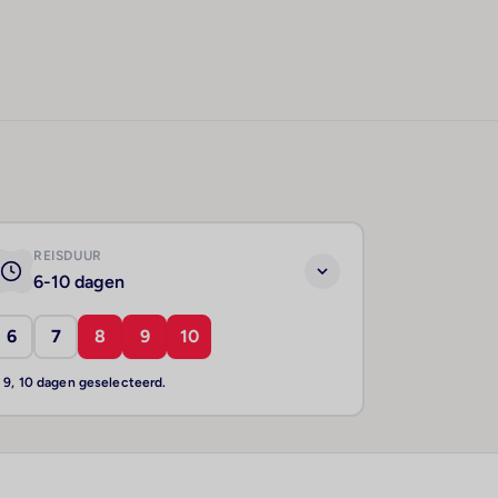
REISDUUR
6-10 dagen
6
7
8
9
10
, 9, 10 dagen geselecteerd.