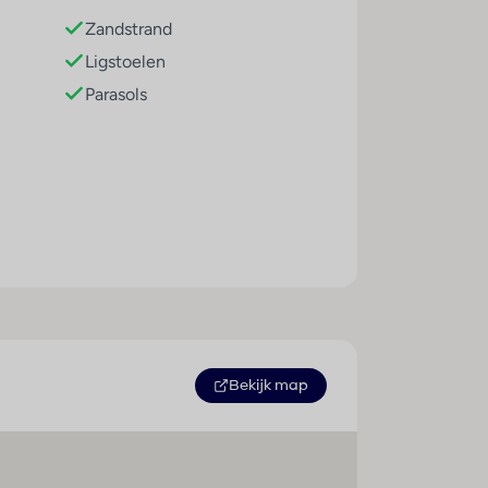
Zandstrand
Ligstoelen
Parasols
Sport / amusement
Buitenbad(en) : 2
Kinderbad/gedeelte : 1
Bekijk map
Pool-/snackbar : 1
Ligstoelen : 1
Parasols : 1