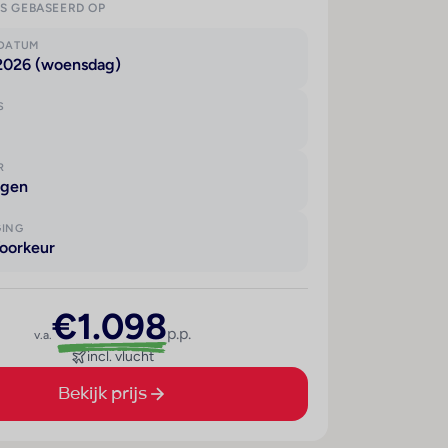
IS GEBASEERD OP
KDATUM
 2026 (woensdag)
S
R
agen
GING
oorkeur
€1.098
p.p.
v.a.
incl. vlucht
Bekijk prijs