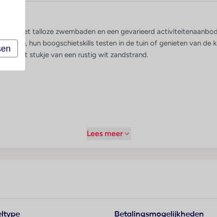
ie
 gezin. Met talloze zwembaden en een gevarieerd activiteitenaanbod i
lijden, hun boogschietskills testen in de tuin of genieten van de k
sen
een kort stukje van een rustig wit zandstrand.
Lees meer
ltype
Betalingsmogelijkheden