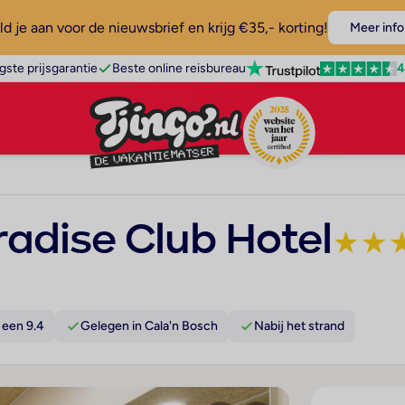
d je aan voor de nieuwsbrief en krijg €35,- korting!
Meer info
4
gste prijsgarantie
Beste online reisbureau
adise Club Hotel
★
★
 een 9.4
Gelegen in Cala'n Bosch
Nabij het strand