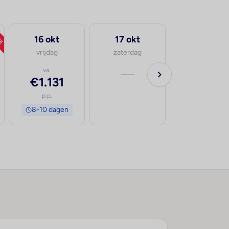
TE
16 okt
17 okt
vrijdag
zaterdag
va.
—
€1.131
p.p.
8-10 dagen