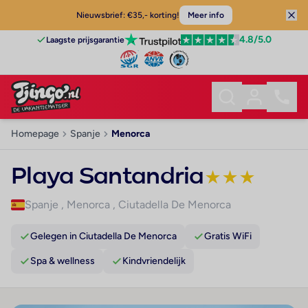
Nieuwsbrief: €35,- korting!
Meer info
4.8
/5.0
Laagste prijsgarantie
Homepage
Spanje
Menorca
Playa Santandria
★
★
★
Spanje
,
Menorca
,
Ciutadella De Menorca
Gelegen in Ciutadella De Menorca
Gratis WiFi
Spa & wellness
Kindvriendelijk