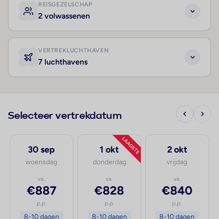
REISGEZELSCHAP
2 volwassenen
VERTREKLUCHTHAVEN
7 luchthavens
Selecteer vertrekdatum
LAAGSTE
30 sep
1 okt
2 okt
woensdag
donderdag
vrijdag
va.
va.
va.
€887
€828
€840
p.p.
p.p.
p.p.
8-10 dagen
8-10 dagen
8-10 dagen