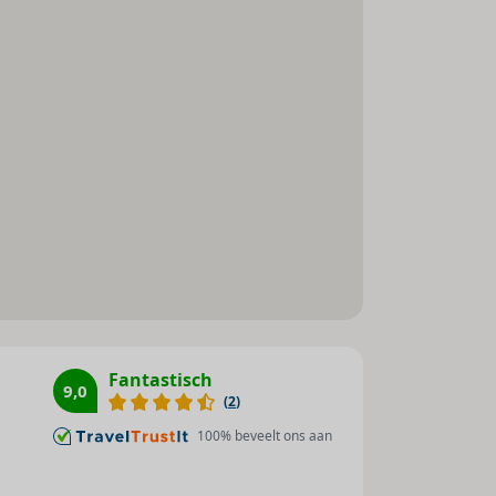
Fantastisch
9,0
(
2
)
100
% beveelt ons aan