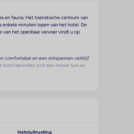
ora en fauna. Het toeristische centrum van
s enkele minuten lopen van het hotel. De
te van het openbaar vervoer vindt u op
een comfortabel en een ontspannen verblijf
t hotel bevinden zich een mooie tuin en
blijven bieden uitzicht op zee. De gasten
en zijn een kluis en een minibar
abele serviceaanbod met een telefoon, een
an communicatie en entertainment ter
d voorzien, vinden de gasten een föhn en
 gezinskamers en niet-rokerskamers.
Hoteluitrusting