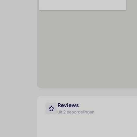
Ligbad
Haardroger
Minibar
Plavuizen
Airconditioning (centraal
geregeld)
Kluis
Televisie
Tweepersoonsbed
Mogelijkheid om zelf thee en
koffie te zetten
Reviews
uit 2 beoordelingen