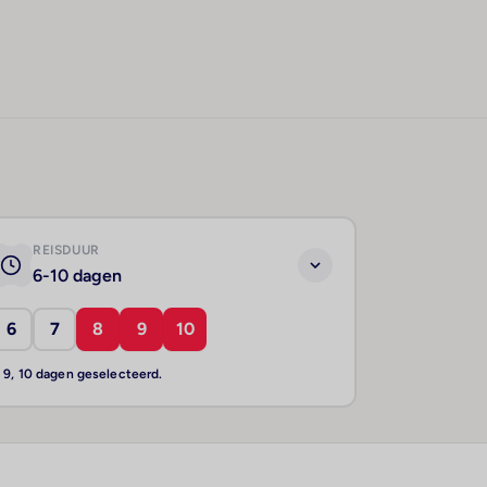
REISDUUR
6-10 dagen
6
7
8
9
10
, 9, 10 dagen geselecteerd.