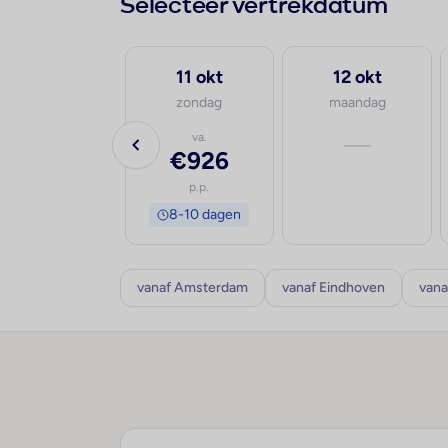
Selecteer vertrekdatum
30 sep
11 okt
12 okt
woensdag
zondag
maandag
va.
va.
—
€732
€926
p.p.
p.p.
8-10 dagen
8-10 dagen
vanaf Amsterdam
vanaf Eindhoven
vana