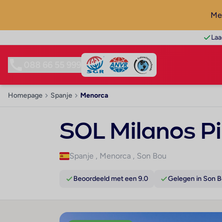
Mel
Laa
088 66 55 999
Homepage
Spanje
Menorca
SOL Milanos P
Spanje
,
Menorca
,
Son Bou
Beoordeeld met een 9.0
Gelegen in Son 