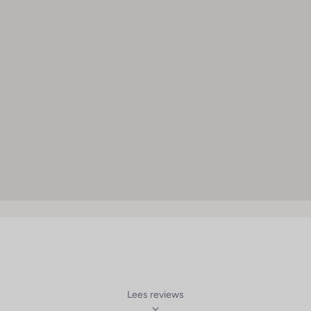
Ligstoelen : 1
Parasols : 1
Fitnessstudio : 1
Animatieprogramma : 1
Animatie voor kinderen : 1
Lees reviews