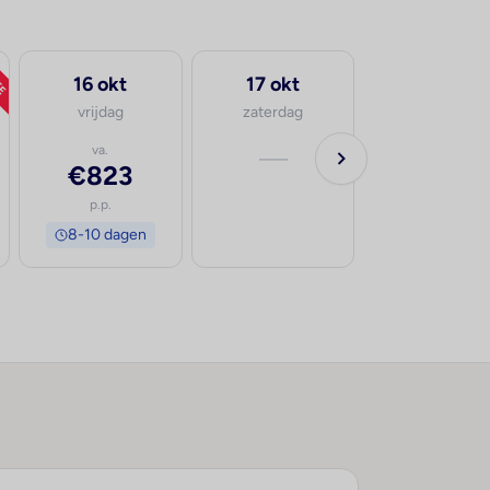
TE
16 okt
17 okt
vrijdag
zaterdag
va.
—
€823
p.p.
8-10 dagen