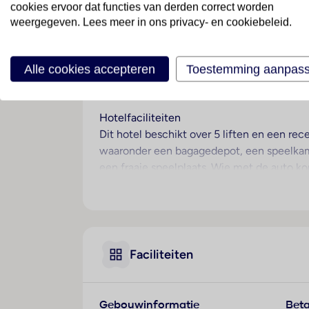
cookies ervoor dat functies van derden correct worden
weergegeven. Lees meer in ons privacy- en cookiebeleid.
Ligging
Dit hotel bevindt zich direct aan het stra
het vakantiegebied Playa de Son Bou met z
Alle cookies accepteren
Toestemming aanpas
dichtstbijzijnde grotere stad Alayor ligt 
ongeveer 50 m afstand. Naar de luchthaven
Hotelfaciliteiten
Dit hotel beschikt over 5 liften en een re
waaronder een bagagedepot, een speelkamer
een fraaie speelplaats. Wie met de auto ko
Kamers
Airconditioning en een ventilator zorgen 
kunnen heerlijk slapen op een tweepersoon
beschikbaar. Ook een thee-/koffiezetappa
Faciliteiten
flatscreen-tv met kabelzenders en Wi-Fi 
beschikking. Tot de extra´s van de kamers
badjassen. Voor extra comfort in de badka
Gebouwinformatie
Beta