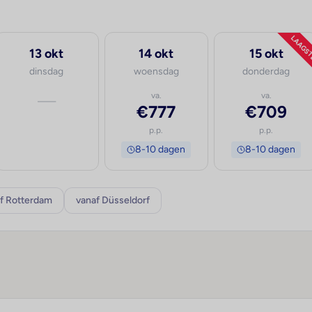
LAAGS
13 okt
14 okt
15 okt
dinsdag
woensdag
donderdag
—
va.
va.
€777
€709
p.p.
p.p.
8-10 dagen
8-10 dagen
f Rotterdam
vanaf Düsseldorf