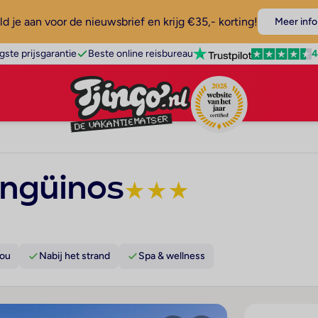
d je aan voor de nieuwsbrief en krijg €35,- korting!
Meer info
4
gste prijsgarantie
Beste online reisbureau
ingüinos
★
★
★
Bou
Nabij het strand
Spa & wellness