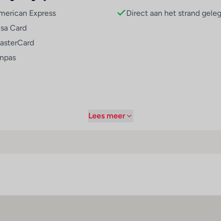
merican Express
Direct aan het strand gele
e leuke mogelijkheden om de vrije tijd naar eigen inzicht vorm
isa Card
n, komen de kinderen in het pierenbadje aan hun trekken. Op h
asterCard
elegenheid om te trainen en nieuwe kracht te tanken. Grote en
te nemen. Copyright GIATA 2004 - 2026. Multilingual, powere
inpas
orzieningen zoals bv. een restaurant, een koffiehuis en een bar
 gebied van eten en drinken aan. Dagelijks wordt een voedzaam 
Lees meer
erd: American Express, Visa en MasterCard.
tijden
Sport / amusement
alfpension
Buitenbad(en) : 1
l-inclusive
Kinderbad/gedeelte : 1