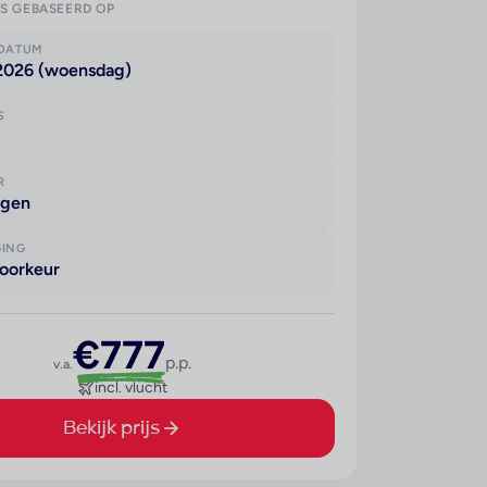
IS GEBASEERD OP
KDATUM
 2026 (woensdag)
S
R
agen
GING
oorkeur
€777
p.p.
v.a.
incl. vlucht
Bekijk prijs