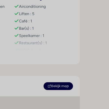
gen
Airconditioning
 te geven. Terwijl de volwassenen in het
Liften : 5
et terras staan ligstoelen onder parasols
Café : 1
 kleine gasten hebben de mogelijkheid om
d by www.giata.com for client nof 125551
Bar(s) : 1
Speelkamer : 1
Restaurant(s) : 1
. Het hotel biedt halfpension en all-
ontbijt geserveerd. Indien gewenst
WiFi hotspot
Wasservice
Parkeerplaats
Miniclub
Speelplaats
Bekijk map