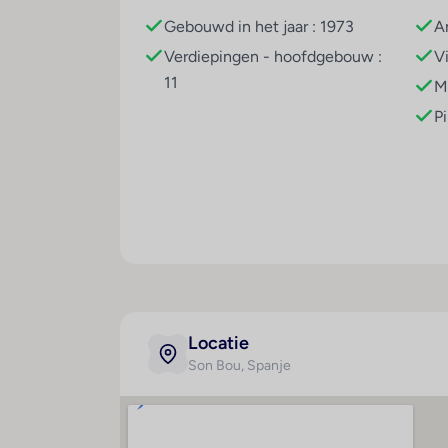
Sport/entertainment
Gebouwd in het jaar : 1973
A
Een sport- en recreatieprogramma biedt vel
Verdiepingen - hoofdgebouw :
V
openluchtzwembad een paar baantjes trekke
11
M
ter ontspanning. De fitnessstudio biedt g
aan leuke entertainmentprogramma´s deel 
P
Eten en drinken
Er is een grote keuze uit gastronomische vo
inclusive als boekingsmogelijkheid op het
worden ook kindermenu's bereid.
Creditcards
De volgende creditcards worden geaccepte
Locatie
Son Bou
, Spanje
Kamer
Maal
Badkamer
H
Douche
Al