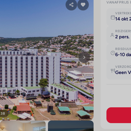
VANAFPRIJS 
VERTRE
14 okt
REIZIGER
2 pers.
REISDUU
6-10 d
VERZOR
Geen V
138