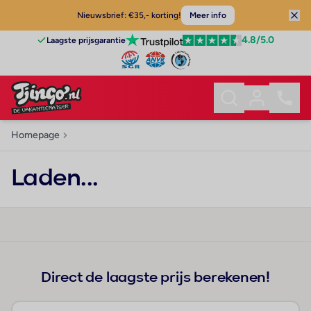
Nieuwsbrief: €35,- korting!
Meer info
4.8
/5.0
Laagste prijsgarantie
Homepage
Laden...
Direct de laagste prijs berekenen!