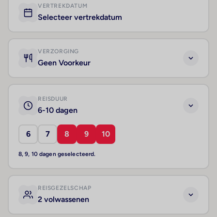
VERTREKDATUM
Selecteer vertrekdatum
VERZORGING
Geen Voorkeur
REISDUUR
6-10 dagen
6
7
8
9
10
8, 9, 10 dagen geselecteerd.
REISGEZELSCHAP
2 volwassenen