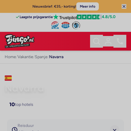
Nieuwsbrief: €35,- korting!
Meer info
4.8
/5.0
Laagste prijsgarantie
Home
/
Vakantie
/
Spanje
/
Navarra
VAKANTIE · SPANJE
Navarra
10
top hotels
Reisduur