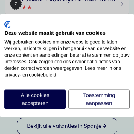
7
★★
Hotel AluaSun Lago Rojo
Deze website maakt gebruik van cookies
8
★★★★
Wij gebruiken cookies om onze website goed te laten
werken, inzicht te krijgen in het gebruik van de website en
onze content en aanbiedingen beter af te stemmen op jouw
Hotel Riu Palace Maspalomas
interesses. Ook zorgen cookies ervoor dat functies van
9
★★★★★
derden correct worden weergegeven. Lees meer in ons
privacy- en cookiebeleid.
Best Tenerife
10
Alle cookies
Toestemming
★★★★
accepteren
aanpassen
Bekijk alle vakanties in Spanje