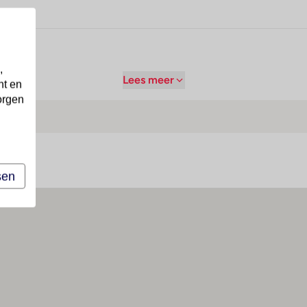
,
Lees meer
nt en
orgen
sen