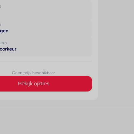
S
R
agen
GING
oorkeur
Geen prijs beschikbaar
Bekijk opties