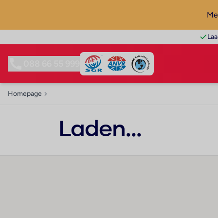
Mel
Laa
088 66 55 999
Homepage
Laden...