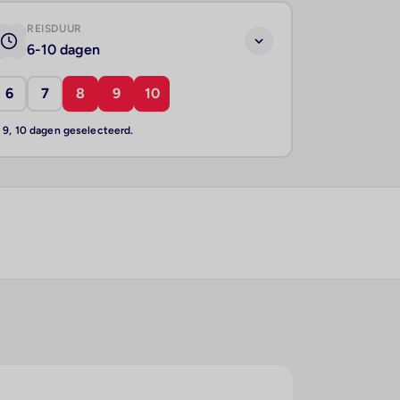
REISDUUR
6-10 dagen
6
7
8
9
10
, 9, 10 dagen geselecteerd.