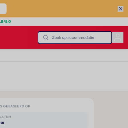
.8
/5.0
IS GEBASEERD OP
KDATUM
eer