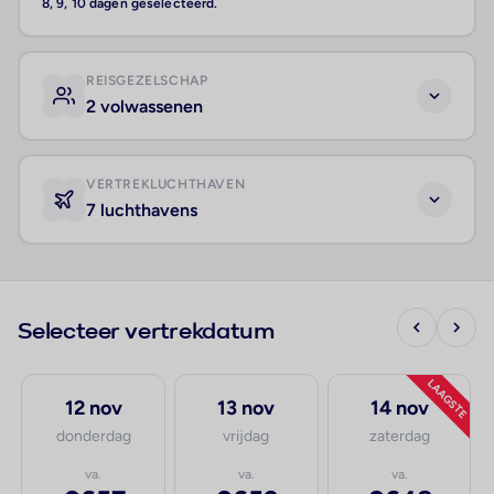
8, 9, 10 dagen geselecteerd.
REISGEZELSCHAP
2 volwassenen
VERTREKLUCHTHAVEN
7 luchthavens
Selecteer vertrekdatum
LAAGSTE
12 nov
13 nov
14 nov
donderdag
vrijdag
zaterdag
va.
va.
va.