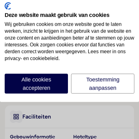
Ligging
Deze website maakt gebruik van cookies
Het appartementenhotel is een ideale verblijfplaats,
Wij gebruiken cookies om onze website goed te laten
vooral voor gezinnen, jonge mensen en singles, op
werken, inzicht te krijgen in het gebruik van de website en
een rustige plek. Op ca. 1,5 km van een geleidelijk in
onze content en aanbiedingen beter af te stemmen op jouw
het water aflopend zandstrand, ligt het
interesses. Ook zorgen cookies ervoor dat functies van
appartementenhotel in Barcelona, naar de stadskern
derden correct worden weergegeven. Lees meer in ons
privacy- en cookiebeleid.
van Barcelona is het ongeveer 3 km. Aansluiting met
het verkeer (bus) bereiken de gasten na ongeveer
550 m.
Alle cookies
Toestemming
Hotelfaciliteiten
accepteren
aanpassen
Lees meer
Het aparthotel werd nog maar kort geleden – 2022 –
geconstrueerd. Het hotel beschikt over 8 studio's en
271 tweepersoonskamers en over een lift. In de
ontvangstruimte kunnen de gasten van de check-
Faciliteiten
in/out-service gebruikmaken. Het interieur bevat een
bagagedepot. Wi-Fi is aanwezig. Het verblijf beschikt
Gebouwinformatie
Hoteltype
over meerdere voor gehandicapten toegankelijke