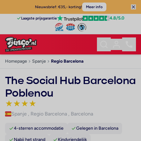
Nieuwsbrief: €35,- korting!
Meer info
4.8
/5.0
Laagste prijsgarantie
Homepage
Spanje
Regio Barcelona
The Social Hub Barcelona
Poblenou
★
★
★
★
Spanje
,
Regio Barcelona
,
Barcelona
4-sterren accommodatie
Gelegen in Barcelona
Nabij het strand
Kindvriendelijk