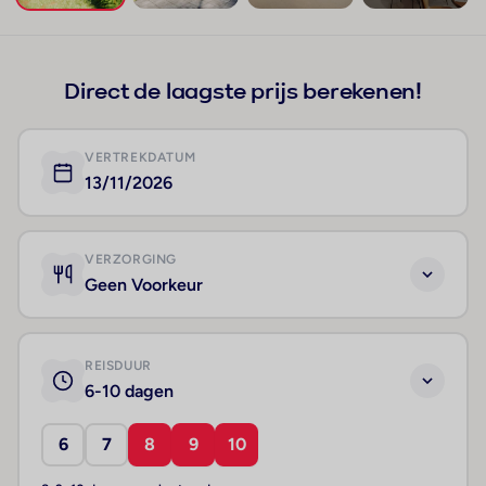
+211
Direct de laagste prijs berekenen!
VERTREKDATUM
13/11/2026
VERZORGING
Geen Voorkeur
REISDUUR
6-10 dagen
6
7
8
9
10