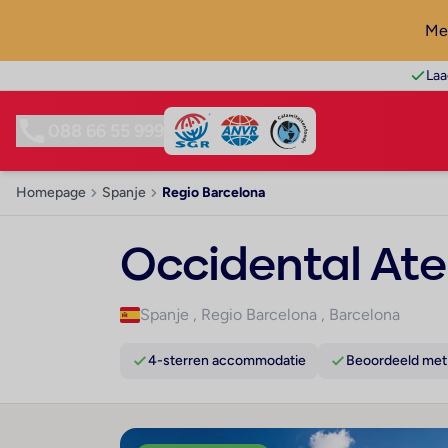
Mel
Laa
088 66 55 999
Homepage
Spanje
Regio Barcelona
Occidental At
Spanje
,
Regio Barcelona
,
Barcelona
4-sterren accommodatie
Beoordeeld met