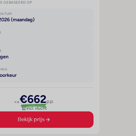
IS GEBASEERD OP
KDATUM
 2026 (maandag)
S
R
agen
GING
oorkeur
€662
p.p.
v.a.
incl. vlucht
Bekijk prijs