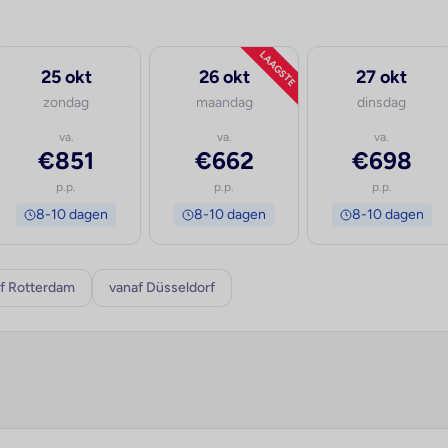
LAAGSTE
25 okt
26 okt
27 okt
zondag
maandag
dinsdag
va.
va.
va.
€851
€662
€698
p.p.
p.p.
p.p.
8-10 dagen
8-10 dagen
8-10 dagen
f Rotterdam
vanaf Düsseldorf