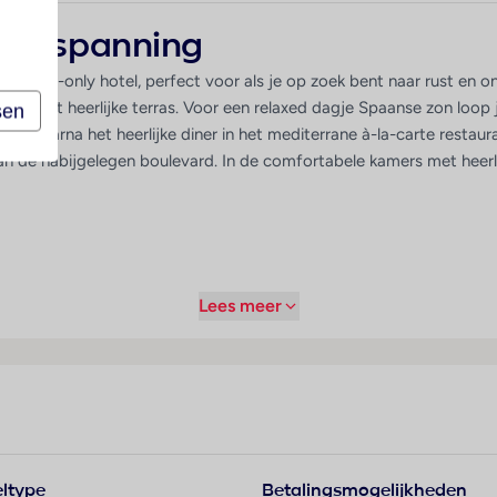
n ontspanning
n adults-only hotel, perfect voor als je op zoek bent naar rust e
ie met het heerlijke terras. Voor een relaxed dagje Spaanse zon loop
sen
ing, waarna het heerlijke diner in het mediterrane à-la-carte restau
an de nabijgelegen boulevard. In de comfortabele kamers met heerl
Lees meer
El Prat (BCN): 20 minuten rijden; tot het treinstation: 2 km; tot de
km; tot het winkelcentrum Diagonal Mar: 10 min lopen; tot de metr
ltype
Betalingsmogelijkheden