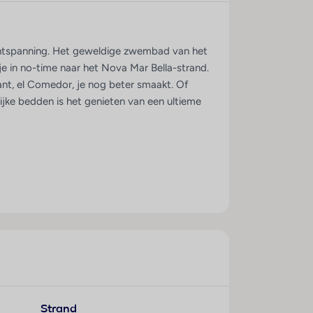
n ontspanning. Het geweldige zwembad van het
 je in no-time naar het Nova Mar Bella-strand.
rant, el Comedor, je nog beter smaakt. Of
ijke bedden is het genieten van een ultieme
 plaats Sitges: 30 km; tot een
o: 10 min lopen; tot het congrescentrum: 5
Strand