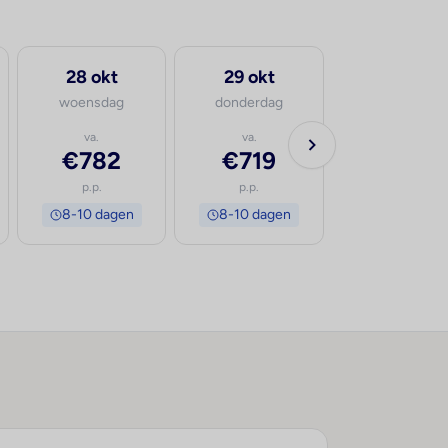
28 okt
29 okt
woensdag
donderdag
va.
va.
€782
€719
p.p.
p.p.
8-10 dagen
8-10 dagen