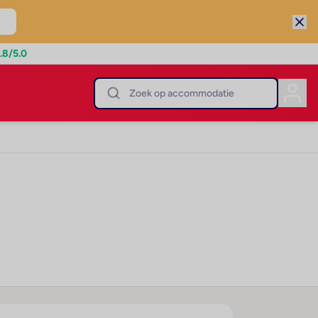
.8
/5.0