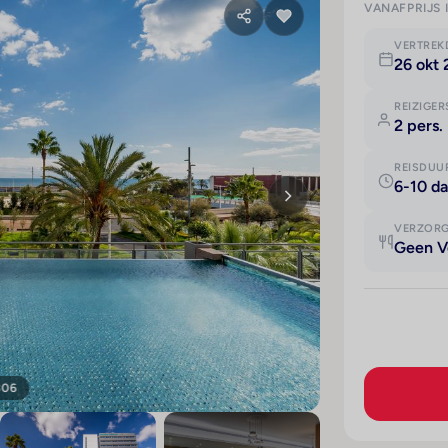
VANAFPRIJS 
VERTRE
26 okt
REIZIGER
2 pers.
REISDUU
6-10 d
VERZOR
Geen V
306