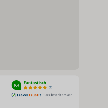
Sauna : 1
Zonneterras : 1
Stoombad : 1
Massage : 1
Fitnessstudio : 1
Fiets/mountainbike : 1
Fantastisch
9,4
(
4
)
100
% beveelt ons aan