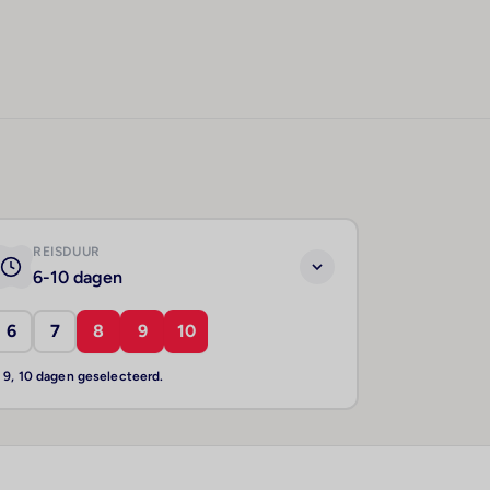
REISDUUR
6-10 dagen
6
7
8
9
10
, 9, 10 dagen geselecteerd.