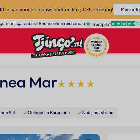
d je aan voor de nieuwsbrief en krijg €35,- korting!
Meer info
4
gste prijsgarantie
Beste online reisbureau
enea Mar
★
★
★
★
 een 9.4
Gelegen in Barcelona
Nabij het strand