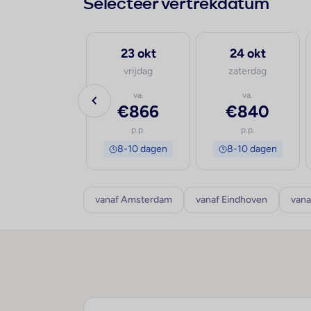
Selecteer vertrekdatum
30 sep
23 okt
24 okt
woensdag
vrijdag
zaterdag
va.
va.
va.
€808
€866
€840
p.p.
p.p.
p.p.
8-10 dagen
8-10 dagen
8-10 dagen
vanaf Amsterdam
vanaf Eindhoven
vana