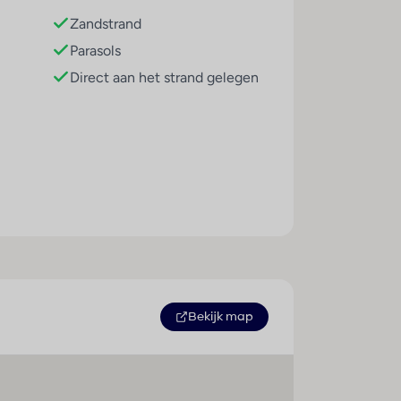
Zandstrand
Parasols
Direct aan het strand gelegen
Sport / amusement
Binnenbad : 1
Buitenbad(en) : 1
Bekijk map
Pool-/snackbar : 1
Ligstoelen : 1
Parasols : 1