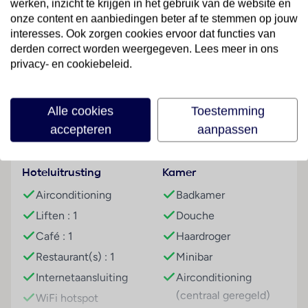
werken, inzicht te krijgen in het gebruik van de website en
behoren tot de aangeboden voorzieningen. In de
onze content en aanbiedingen beter af te stemmen op jouw
openbare ruimtes is Wi-Fi verkrijgbaar. Het hotel
interesses. Ook zorgen cookies ervoor dat functies van
beschikt over meerdere voor gehandicapten
derden correct worden weergegeven. Lees meer in ons
toegankelijke vrijetijdsbestedingen. De gasten die
privacy- en cookiebeleid.
Lees meer
met de auto komen, kunnen in een garage of op de
parkeerplaats parkeren.
Alle cookies
Toestemming
Kamers
Faciliteiten
accepteren
aanpassen
In de kamers zijn airconditioning en verwarming
voorhanden. Een tweepersoonsbed zorgt voor een
aangename nachtrust in de kamers. Bovendien zijn
Hoteluitrusting
Kamer
een kluis en een minibar beschikbaar. Ook een
Airconditioning
Badkamer
thee-/koffiezetapparaat behoort tot de
Liften : 1
Douche
standaardvoorzieningen. Bovendien zijn een telefoon,
een televisie en Wi-Fi (kosteloos) beschikbaar. In de
Café : 1
Haardroger
badkamer – uitgerust met een douche – is een föhn
Restaurant(s) : 1
Minibar
voorhanden. De gasten genieten in de badkamers
Internetaansluiting
Airconditioning
cosmetische producten en een handdoekenset. Het
(centraal geregeld)
WiFi hotspot
verblijf beschikt over gezinskamers en niet-