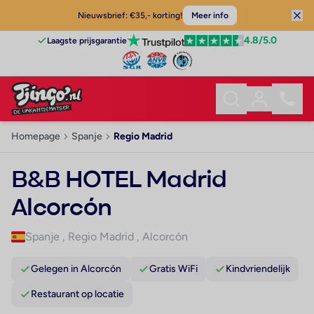
Nieuwsbrief: €35,- korting!
Meer info
4.8
/5.0
Laagste prijsgarantie
Homepage
Spanje
Regio Madrid
B&B HOTEL Madrid
Alcorcón
Spanje
,
Regio Madrid
,
Alcorcón
Gelegen in Alcorcón
Gratis WiFi
Kindvriendelijk
Restaurant op locatie