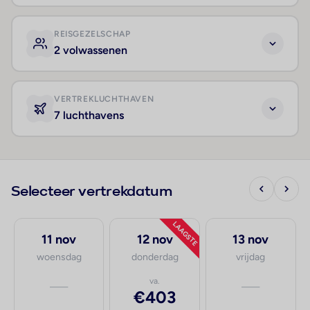
REISGEZELSCHAP
2 volwassenen
VERTREKLUCHTHAVEN
7 luchthavens
Selecteer vertrekdatum
LAAGSTE
11 nov
12 nov
13 nov
woensdag
donderdag
vrijdag
—
va.
—
€403