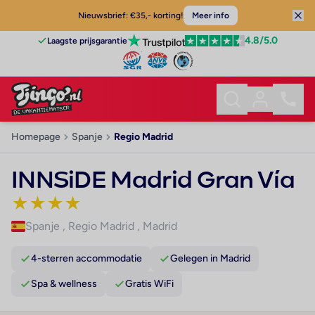
Nieuwsbrief: €35,- korting!
Meer info
4.8
/5.0
Laagste prijsgarantie
Homepage
Spanje
Regio Madrid
INNSiDE Madrid Gran Vía
★
★
★
★
Spanje
,
Regio Madrid
,
Madrid
4-sterren accommodatie
Gelegen in Madrid
Spa & wellness
Gratis WiFi