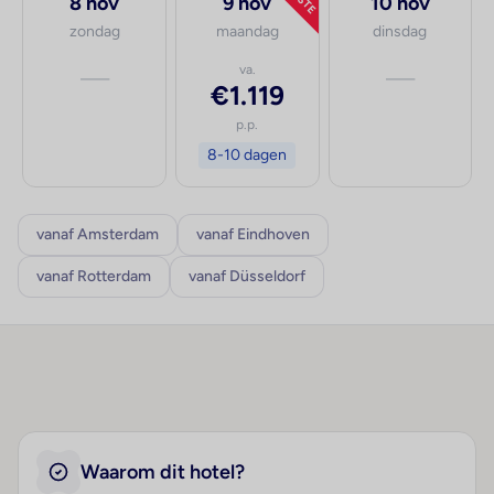
8 nov
9 nov
10 nov
zondag
maandag
dinsdag
—
va.
—
€1.119
p.p.
8-10 dagen
vanaf Amsterdam
vanaf Eindhoven
vanaf Rotterdam
vanaf Düsseldorf
Waarom dit hotel?