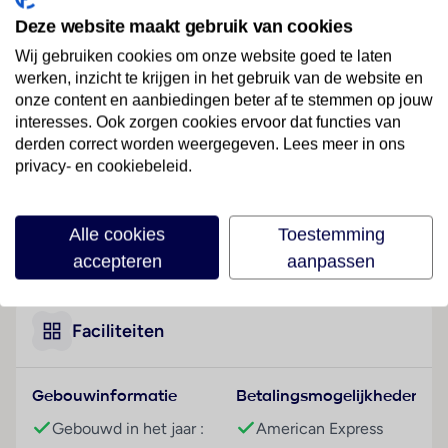
Ligging
Het elegante luxe-hotel in Jugendstil-stijl ligt ideaal
Deze website maakt gebruik van cookies
tegenover de Plaza España, direct aan de levendige
Wij gebruiken cookies om onze website goed te laten
Gran Via. Talrijke winkel- en
werken, inzicht te krijgen in het gebruik van de website en
amusementsmogelijkheden, alsmede verscheidene
onze content en aanbiedingen beter af te stemmen op jouw
bezienswaardigheden zijn gemakkelijk met het
interesses. Ook zorgen cookies ervoor dat functies van
openbaar vervoer of te voet te bereiken.
derden correct worden weergegeven. Lees meer in ons
privacy- en cookiebeleid.
Hotelfaciliteiten
Het vriendelijke personeel aan de receptie is graag bij
alle vragen behulpzaam. Tot de faciliteiten van het
Alle cookies
Toestemming
Lees meer
verblijf behoren een bagagedepot en een kluis. In het
accepteren
aanpassen
hotel is Wi-Fi verkrijgbaar. De tourdesk biedt
ondersteuning bij het boeken van excursies. Het hotel
beschikt over meerdere voor gehandicapten
Faciliteiten
toegankelijke vrijetijdsbestedingen. Het verblijf
beschikt over faciliteiten voor rolstoelgebruikers en 2
Gebouwinformatie
Betalingsmogelijkheden
liften. Naast een souvenirwinkel zijn andere winkels
voorhanden. Wie met de auto komt, kan hem op het
Gebouwd in het jaar :
American Express