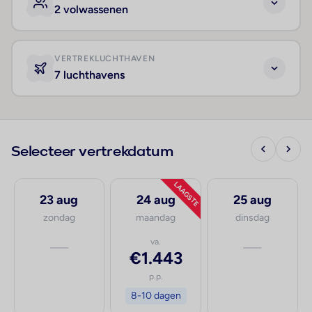
2 volwassenen
VERTREKLUCHTHAVEN
7 luchthavens
Selecteer vertrekdatum
LAAGSTE
23 aug
24 aug
25 aug
zondag
maandag
dinsdag
—
va.
—
€1.443
p.p.
8-10 dagen