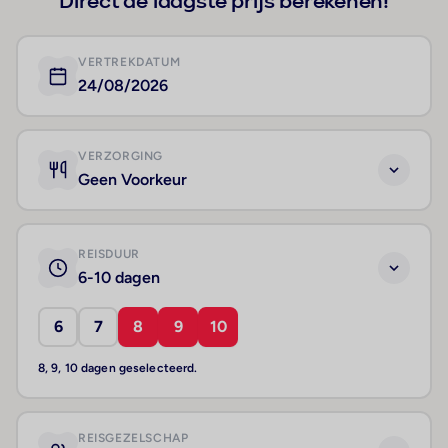
Direct de laagste prijs berekenen!
VERTREKDATUM
24/08/2026
VERZORGING
Geen Voorkeur
REISDUUR
6-10 dagen
6
7
8
9
10
8, 9, 10 dagen geselecteerd.
REISGEZELSCHAP