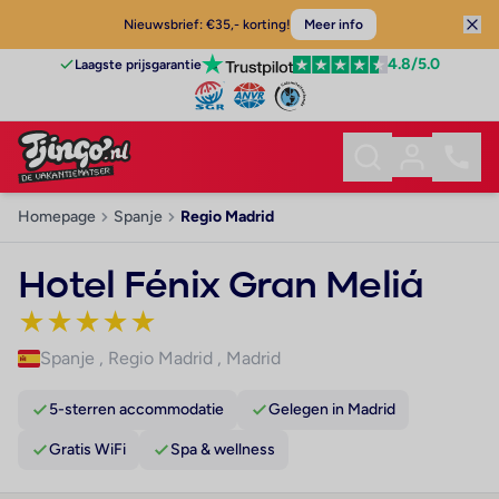
Nieuwsbrief: €35,- korting!
Meer info
4.8
/5.0
Laagste prijsgarantie
Homepage
Spanje
Regio Madrid
Hotel Fénix Gran Meliá
★
★
★
★
★
Spanje
,
Regio Madrid
,
Madrid
5-sterren accommodatie
Gelegen in Madrid
Gratis WiFi
Spa & wellness