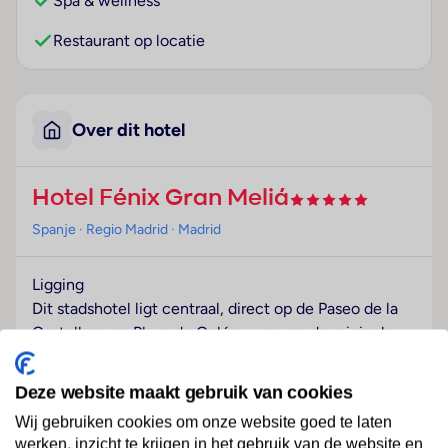
Spa & wellness
Restaurant op locatie
Over dit hotel
Hotel Fénix Gran Meliá
Spanje
· Regio Madrid
· Madrid
Ligging
Dit stadshotel ligt centraal, direct op de Paseo de la
Castellana en Plaza de Colón, waarvan de originele
structuur geheel bewaard is gebleven. Het is dichtbij
het koninklijke verblijf Palacio Real, Retiro Park, Prado
Deze website maakt gebruik van cookies
en de Gran Via. Het dichtstbijzijnde metrostation is
Wij gebruiken cookies om onze website goed te laten
Santo Domingof De binnenstad bereikt u na ca. 10
werken, inzicht te krijgen in het gebruik van de website en