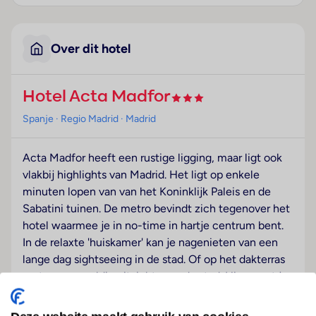
Over dit hotel
Hotel Acta Madfor
Spanje
· Regio Madrid
· Madrid
Acta Madfor heeft een rustige ligging, maar ligt ook
vlakbij highlights van Madrid. Het ligt op enkele
minuten lopen van van het Koninklijk Paleis en de
Sabatini tuinen. De metro bevindt zich tegenover het
hotel waarmee je in no-time in hartje centrum bent.
In de relaxte 'huiskamer' kan je nagenieten van een
lange dag sightseeing in de stad. Of op het dakterras
met een geweldig uitzicht over de stad. Hier moet je
zeker even een kijkje nemen. De kamers zijn sfeervol
en modern ingericht en bieden een comfortabel