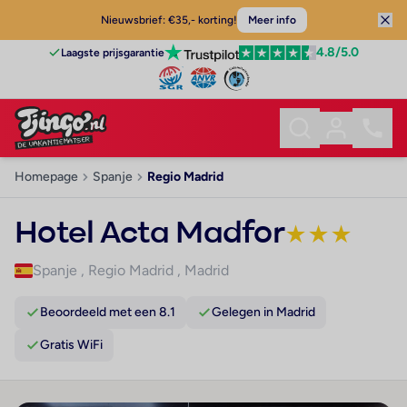
Nieuwsbrief: €35,- korting!
Meer info
4.8
/5.0
Laagste prijsgarantie
Homepage
Spanje
Regio Madrid
Hotel Acta Madfor
★
★
★
Spanje
,
Regio Madrid
,
Madrid
Beoordeeld met een 8.1
Gelegen in Madrid
Gratis WiFi