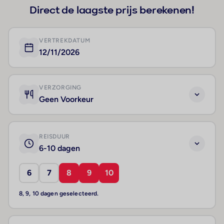
Direct de laagste prijs berekenen!
VERTREKDATUM
12/11/2026
VERZORGING
Geen Voorkeur
REISDUUR
6-10 dagen
6
7
8
9
10
8, 9, 10 dagen geselecteerd.