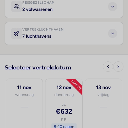
REISGEZELSCHAP
2 volwassenen
VERTREKLUCHTHAVEN
7 luchthavens
Selecteer vertrekdatum
LAAGSTE
11 nov
12 nov
13 nov
woensdag
donderdag
vrijdag
—
va.
—
€632
p.p.
8-10 dagen