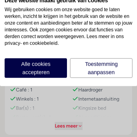
Deze website maakt gebruik van cookies
verblijf tijdens je citytrip Madrid. De badkamers met
Lees meer
Wij gebruiken cookies om onze website goed te laten
luxe 'rainshower' maken het geheel compleet. Ontdek
werken, inzicht te krijgen in het gebruik van de website en
zelf waarom Acta Madfor één van onze populairste
onze content en aanbiedingen beter af te stemmen op jouw
hotels is.
interesses. Ook zorgen cookies ervoor dat functies van
Faciliteiten
derden correct worden weergegeven. Lees meer in ons
Sport & Activiteiten
privacy- en cookiebeleid.
Tegen betaling
Hoteluitrusting
Kamer
Overige informatie
Airconditioning
Badkamer
Alle cookies
Toestemming
officiële classificatie: 3 sterren
Hotelkluis : 1
Douche
accepteren
aanpassen
onze classificatie: 3 sterren
Liften : 1
Ligbad
totaal aantal kamers/ appartementen: 99
Café : 1
Haardroger
het hoofdgebouw heeft een lift
voltage: 220 volt
Winkels : 1
Internetaansluiting
Bar(s) : 1
Kingsize bed
Kamers
Restaurant(s) : 1
Airconditioning
2-persoonskamer, standaard, 2-2 pers
(centraal geregeld)
Lees meer
Internetaansluiting
Algemeen
Centrale verwarming
WiFi hotspot
ca. 18 m² (kan verschillen per kamer)