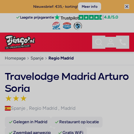
Nieuwsbrief: €35,- korting!
Meer info
4.8
/5.0
Laagste prijsgarantie
Homepage
Spanje
Regio Madrid
Travelodge Madrid Arturo
Soria
★
★
★
Spanje
,
Regio Madrid
,
Madrid
Gelegen in Madrid
Restaurant op locatie
Zwembad aanwezig
Gratis WiFi