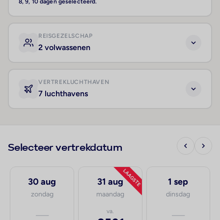
8, 9, 10 dagen geselecteerd.
REISGEZELSCHAP
2 volwassenen
VERTREKLUCHTHAVEN
7 luchthavens
Selecteer vertrekdatum
LAAGSTE
30 aug
31 aug
1 sep
zondag
maandag
dinsdag
—
va.
—