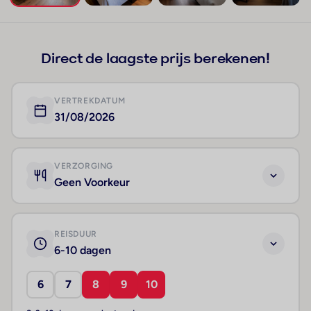
+39
Direct de laagste prijs berekenen!
VERTREKDATUM
31/08/2026
VERZORGING
Geen Voorkeur
REISDUUR
6-10 dagen
6
7
8
9
10