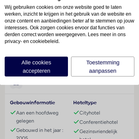
Restaurants, bars en mogelijkheden om te winkelen
Wij gebruiken cookies om onze website goed te laten
zijn in de directe omgeving van het hotel te vinden,
werken, inzicht te krijgen in het gebruik van de website en
evenals een openbaar vervoerhalte. U hebt vanaf het
onze content en aanbiedingen beter af te stemmen op jouw
hotel een gemakkelijke verbinding met de binnenstad
interesses. Ook zorgen cookies ervoor dat functies van
van Madrid en de luchthaven van Madrid. Ook de
derden correct worden weergegeven. Lees meer in ons
snelwegen A2 en M30 liggen dichtbij.
privacy- en cookiebeleid.
Hotelfaciliteiten
Lees meer
De 74 niet-rokerskamers zijn verdeeld over 4
Alle cookies
Toestemming
verdiepingen en zijn met een lift bereikbaar. Engels-
accepteren
aanpassen
en Franstalig personeel bij de receptie in de
ontvangsthal is hulZwembadzichtaardig bij het in- en
Faciliteiten
uitchecken. Een bagagedepot, een kluis en een
drankenautomaat behoren tot de faciliteiten van het
Gebouwinformatie
Hoteltype
hotel. In het verblijf is Wi-Fi verkrijgbaar. Het hotel
beschikt over verschillende faciliteiten die voor
Aan een hoofdweg
Cityhotel
gehandicapten toegankelijk zijn. Het hotel beschikt
gelegen
Conferentiehotel
over faciliteiten voor rolstoelgebruikers. Tot de
Gebouwd in het jaar :
Gezinsvriendelijk
overige voorzieningen van het verblijf behoort een
2005