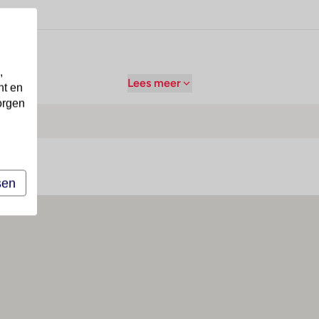
,
Lees meer
nt en
orgen
sen