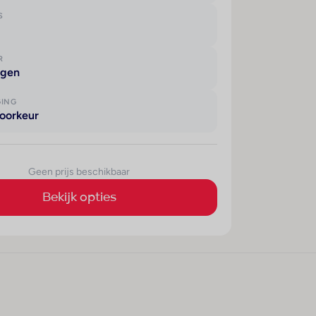
S
R
agen
GING
oorkeur
Geen prijs beschikbaar
Bekijk opties