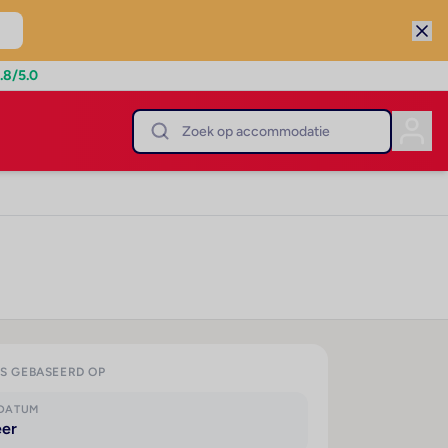
.8
/5.0
IS GEBASEERD OP
KDATUM
eer