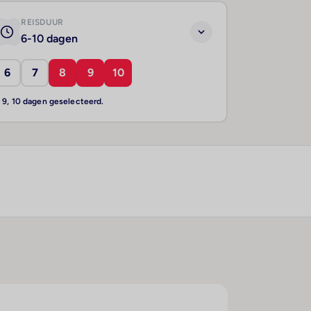
REISDUUR
6-10 dagen
6
7
8
9
10
, 9, 10 dagen geselecteerd.