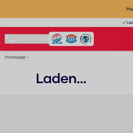
Mel
Laa
088 66 55 999
Homepage
Laden...