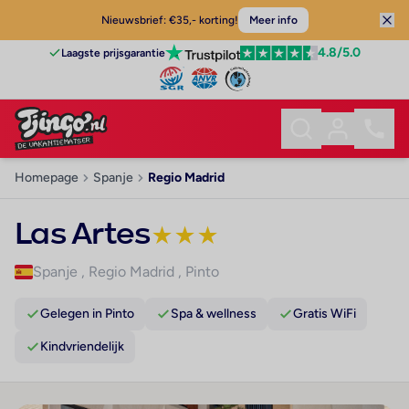
Nieuwsbrief: €35,- korting!
Meer info
4.8
/5.0
Laagste prijsgarantie
Homepage
Spanje
Regio Madrid
Las Artes
★
★
★
Spanje
,
Regio Madrid
,
Pinto
Gelegen in Pinto
Spa & wellness
Gratis WiFi
Kindvriendelijk