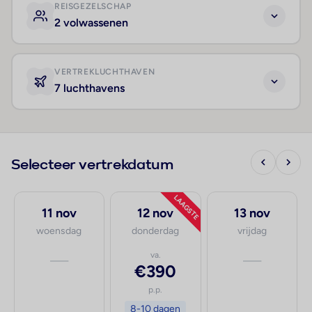
REISGEZELSCHAP
2 volwassenen
VERTREKLUCHTHAVEN
7 luchthavens
Selecteer vertrekdatum
LAAGSTE
11 nov
12 nov
13 nov
woensdag
donderdag
vrijdag
—
va.
—
€390
p.p.
8-10 dagen