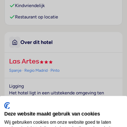
Kindvriendelijk
Restaurant op locatie
Over dit hotel
Las Artes
Spanje
· Regio Madrid
· Pinto
Ligging
Het hotel ligt in een uitstekende omgeving ten
zuiden van de hoofdstad, op slechts een paar
minuten afstand van het recreatiepark Warner Bros en
het winkelcentrum van Pintof Ook de gebieden
Deze website maakt gebruik van cookies
Getafe, Valdemoro, Leganés en Parla bevinden zich
Wij gebruiken cookies om onze website goed te laten
vlak in de buurt.