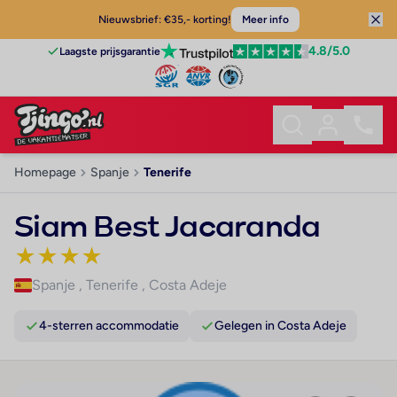
Nieuwsbrief: €35,- korting!
Meer info
4.8
/5.0
Laagste prijsgarantie
Homepage
Spanje
Tenerife
Siam Best Jacaranda
★
★
★
★
Spanje
,
Tenerife
,
Costa Adeje
4-sterren accommodatie
Gelegen in Costa Adeje