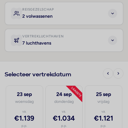
REISGEZELSCHAP
2 volwassenen
VERTREKLUCHTHAVEN
7 luchthavens
Selecteer vertrekdatum
LAAGSTE
23 sep
24 sep
25 sep
woensdag
donderdag
vrijdag
va.
va.
va.
€1.139
€1.034
€1.121
p.p.
p.p.
p.p.