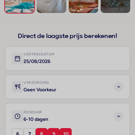
+251
Direct de laagste prijs berekenen!
VERTREKDATUM
25/08/2026
VERZORGING
Geen Voorkeur
REISDUUR
6-10 dagen
6
7
8
9
10