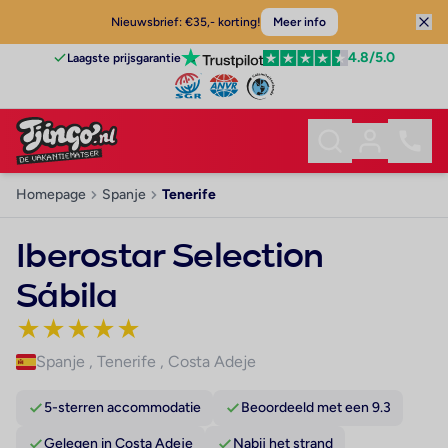
Nieuwsbrief: €35,- korting!
Meer info
4.8
/5.0
Laagste prijsgarantie
Homepage
Spanje
Tenerife
Iberostar Selection
Sábila
★
★
★
★
★
Spanje
,
Tenerife
,
Costa Adeje
5-sterren accommodatie
Beoordeeld met een 9.3
Gelegen in Costa Adeje
Nabij het strand