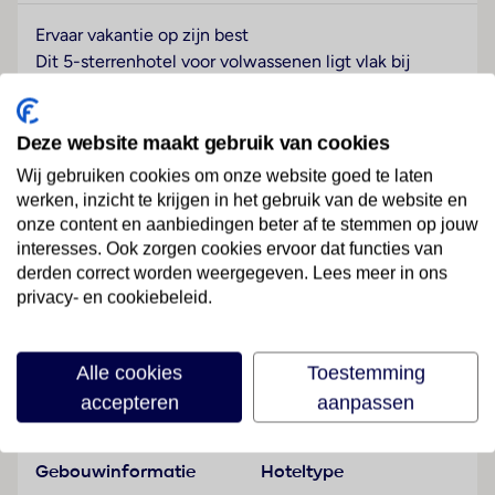
Ervaar vakantie op zijn best
Dit 5-sterrenhotel voor volwassenen ligt vlak bij
Costa Adeje, direct aan het strand. Binnen enkele
minuten wandel je naar Torviscas en Fañabé beach.
De moderne kamers zijn comfortabel, en voor extra
Deze website maakt gebruik van cookies
luxe kies je een Star Prestige-kamer met toegang tot
Wij gebruiken cookies om onze website goed te laten
het exclusieve dakterras met zwembad en jacuzzi.
werken, inzicht te krijgen in het gebruik van de website en
Ontspan in de spa, waar je alles leert over de
onze content en aanbiedingen beter af te stemmen op jouw
voordelen van aloë vera. Of relax lekker bij het
interesses. Ook zorgen cookies ervoor dat functies van
zwembad. Geniet ook van het unieke food market
derden correct worden weergegeven. Lees meer in ons
privacy- en cookiebeleid.
concept met zeven kraampjes met 5-sterren
Lees meer
lekkernijen. Kom genieten van zon, strand en rust aan
de Costa Adeje.
Alle cookies
Toestemming
Wellness
Faciliteiten
accepteren
aanpassen
Tegen betaling
Gebouwinformatie
Hoteltype
Sport & Activiteiten