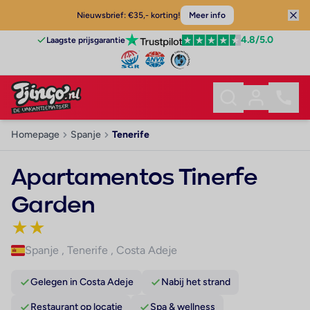
Nieuwsbrief: €35,- korting!
Meer info
4.8
/5.0
Laagste prijsgarantie
Homepage
Spanje
Tenerife
Apartamentos Tinerfe
Garden
★
★
Spanje
,
Tenerife
,
Costa Adeje
Gelegen in Costa Adeje
Nabij het strand
Restaurant op locatie
Spa & wellness