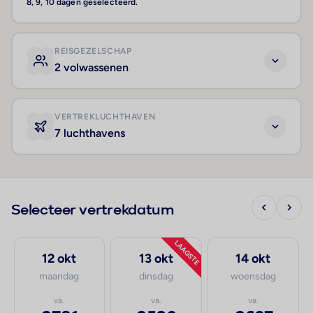
8, 9, 10 dagen geselecteerd.
REISGEZELSCHAP
2 volwassenen
VERTREKLUCHTHAVEN
7 luchthavens
Selecteer vertrekdatum
LAAGSTE
12 okt
13 okt
14 okt
maandag
dinsdag
woensdag
va.
va.
va.