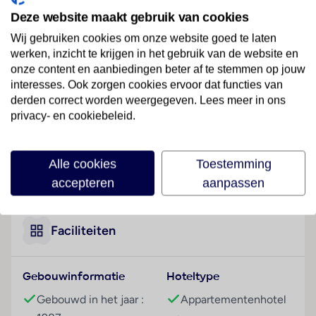
Dit appartementencomplex ligt in het toeristische
Deze website maakt gebruik van cookies
centrum van Costa Adeje, slechts ongeveer 500 m
Wij gebruiken cookies om onze website goed te laten
van het strand. Het vakantiecentrum met
werken, inzicht te krijgen in het gebruik van de website en
verschillende winkelmogelijkheden is gemakkelijk na
onze content en aanbiedingen beter af te stemmen op jouw
een korte wandeling te bereiken. Ook direct bij het
interesses. Ook zorgen cookies ervoor dat functies van
complex bevinden zich verschillende winkelszones
derden correct worden weergegeven. Lees meer in ons
privacy- en cookiebeleid.
met bars, restaurants en een afwisselend nachtleven.
Het openbaar vervoer bevindt zich op ongeveer 100
m afstand. Naar het toeristische centrum van Playa de
Alle cookies
Toestemming
las Americas is het ongeveer 1 km. De luchthaven
Lees meer
accepteren
aanpassen
Tenerife-zuid bereikt u na ongeveer 15 minuten met
de auto.
Hotelfaciliteiten
Faciliteiten
De gasten beleven een ontspannen verblijf in de 76
kamers en de 20 studio's. Engelstalig personeel
Gebouwinformatie
Hoteltype
achter de 24-uurs receptie in de ontvangstruimte is
graag bij alle vragen behulpzaam. Een bagagedepot,
Gebouwd in het jaar :
Appartementenhotel
een kluis, een wisselkantoor en een geldautomaat