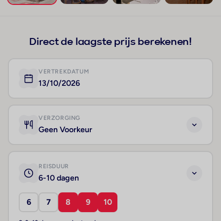
+130
Direct de laagste prijs berekenen!
VERTREKDATUM
13/10/2026
VERZORGING
Geen Voorkeur
REISDUUR
6-10 dagen
6
7
8
9
10