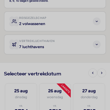
8, 9, 10 dagen geselecteerd.
REISGEZELSCHAP
2 volwassenen
VERTREKLUCHTHAVEN
7 luchthavens
Selecteer vertrekdatum
LAAGSTE
25 aug
26 aug
27 aug
dinsdag
woensdag
donderdag
va.
va.
va.