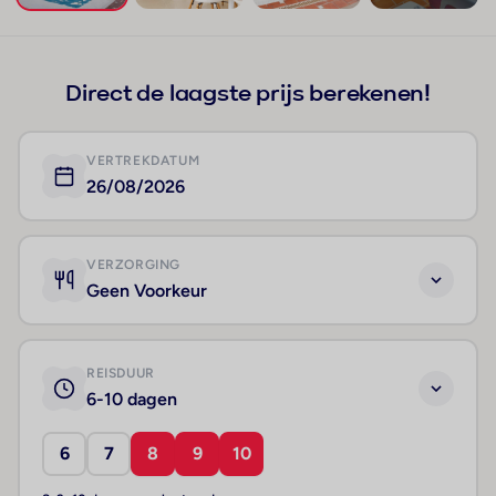
+69
Direct de laagste prijs berekenen!
VERTREKDATUM
26/08/2026
VERZORGING
Geen Voorkeur
REISDUUR
6-10 dagen
6
7
8
9
10