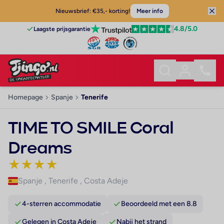
Nieuwsbrief: €35,- korting!
Meer info
4.8
/5.0
Laagste prijsgarantie
Homepage
Spanje
Tenerife
TIME TO SMILE Coral
Dreams
★
★
★
★
Spanje
,
Tenerife
,
Costa Adeje
4-sterren accommodatie
Beoordeeld met een 8.8
Gelegen in Costa Adeje
Nabij het strand