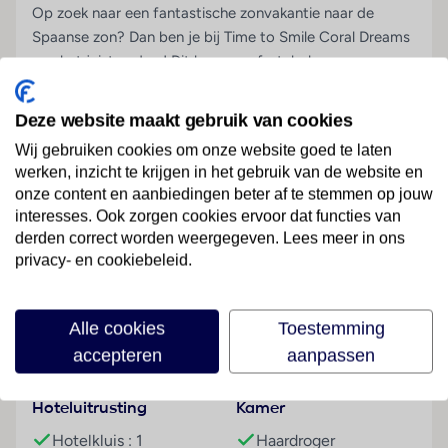
Op zoek naar een fantastische zonvakantie naar de
Spaanse zon? Dan ben je bij Time to Smile Coral Dreams
aan het juiste adres! Dit luxe, comfortabele
viersterrenhotel ligt op het populaire Canarische eiland
Tenerife, in de gezellige plaats Playa de las Americas!
Deze website maakt gebruik van cookies
Neem een duik in het zwembad of ontspan op het
Wij gebruiken cookies om onze website goed te laten
nabijgelegen strand! Lekker erop uit? Ontdek het
werken, inzicht te krijgen in het gebruik van de website en
gezellige centrum van Playa de las Americas!
onze content en aanbiedingen beter af te stemmen op jouw
interesses. Ook zorgen cookies ervoor dat functies van
Meer informatie over Time to Smile Coral Dreams:
derden correct worden weergegeven. Lees meer in ons
Lees meer
privacy- en cookiebeleid.
Gratis Wi-Fi
Zwembad
Zonneterras met ligbedden en parasols
Alle cookies
Toestemming
Faciliteiten
Speelplaats
accepteren
aanpassen
Tuin
Bar
Hoteluitrusting
Kamer
Bakkerij
Hotelkluis : 1
Haardroger