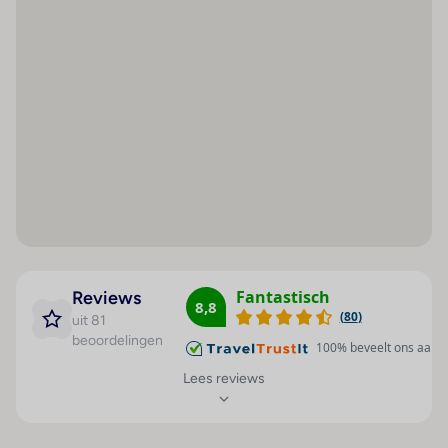
Hygiëne
Preventieschermen
Afstandsregels
Verplicht gebruik
mondkapjes
Verscherpte
reinigingsmaatregelen
Contactloos betalen
Contactloze check-
in/check-out
Fantastisch
Reviews
Handdesinfectiemiddelen
8,8
(
80
)
uit 81
voor gasten
beoordelingen
100
% beveelt ons aan
Contactloze
Lees reviews
roomservice
Gezondheidscontroles
bij het personeel