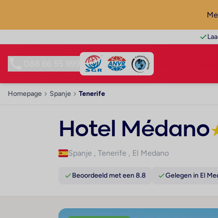
Mel
Laa
088 66 55 999
Homepage
Spanje
Tenerife
Hotel Médano
Spanje
,
Tenerife
,
El Medano
Beoordeeld met een 8.8
Gelegen in El M