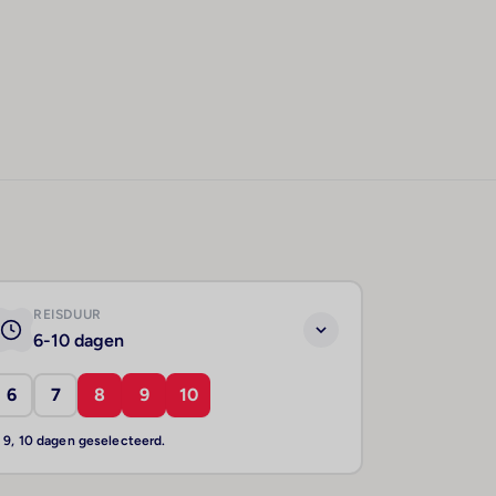
REISDUUR
6-10 dagen
6
7
8
9
10
, 9, 10 dagen geselecteerd.