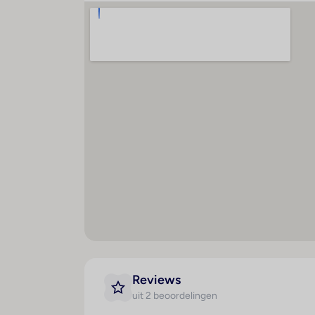
Minimarkt : 1
Sa
Bar(s) : 1
Kl
Speelkamer : 1
Ba
Restaurant(s) : 1
Te
Restaurant(s) met rookvrij
T
gedeelte : 1
Conferentiezaal : 1
Internetaansluiting
WiFi hotspot
Wasservice
Medische dienst
Fietsenverhuur
Parkeerplaats
Parkeergarage
Reviews
Tv-lounge : 1
uit 2 beoordelingen