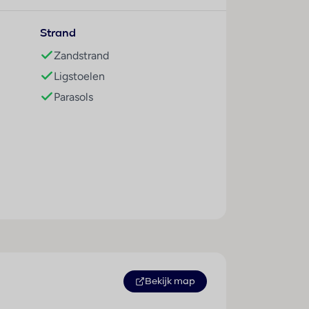
foon met directe buitenlijn, een tv met
een bad, zijn een föhn en een telefoon
Strand
Zandstrand
Ligstoelen
e sporten beschikbaar waaronder
Parasols
 Het verblijf biedt met tafeltennis en
essaanbiedingen zoals bijvoorbeeld spa, een
 Multilingual, powered by www.giata.com
Sport / amusement
is en een bar. Er kan halfpension worden
Ligstoelen : 1
altijd weer vol variatie geserveerd.
Parasols : 1
Zonneterras : 1
Massage : 1
Bekijk map
Duiken : 1