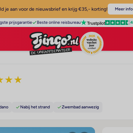
d je aan voor de nieuwsbrief en krijg €35,- korting!
Meer info
4
gste prijsgarantie
Beste online reisbureau
★
★
★
edano
Nabij het strand
Zwembad aanwezig