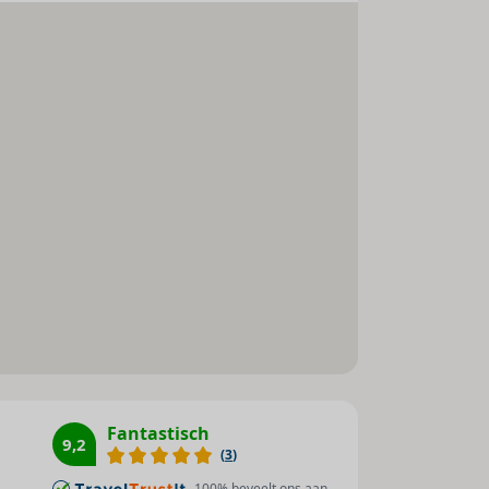
Surfen : 1
Windsurfen : 1
Kano : 1
Tafeltennis : 1
Fiets/mountainbike : 1
Biljart / snooker : 1
Golf : 1
Zonnestudio/solarium : 1
Fantastisch
9,2
(
3
)
100
% beveelt ons aan