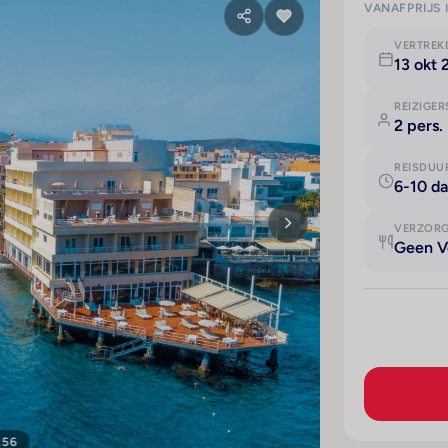
VANAFPRIJS 
VERTRE
13 okt 
REIZIGER
2 pers.
REISDUU
6-10 d
VERZOR
Geen V
156