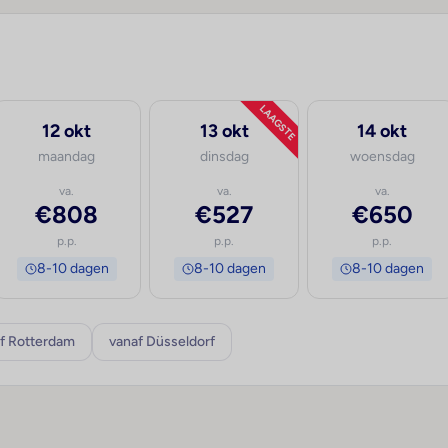
LAAGSTE
12 okt
13 okt
14 okt
maandag
dinsdag
woensdag
va.
va.
va.
€808
€527
€650
p.p.
p.p.
p.p.
8-10 dagen
8-10 dagen
8-10 dagen
f Rotterdam
vanaf Düsseldorf