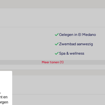
Gelegen in El Medano
Zwembad aanwezig
Spa & wellness
Meer tonen (1)
,
nt en
orgen