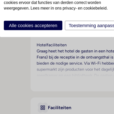
cookies ervoor dat functies van derden correct worden
Spanje
· Tenerife
· El Medano
weergegeven. Lees meer in ons privacy- en cookiebeleid.
Ligging
Alle cookies accepteren
Toestemming aanpas
Dit strandhotel ligt in de overzichtelijke 
afstand van het toeristische centrum "Play
Hotelfaciliteiten
Graag heet het hotel de gasten in een hote
Frans) bij de receptie in de ontvangsthal 
bieden de nodige service. Via Wi-Fi hebben
supermarkt zijn producten voor het dagelij
speelkamer en een bibliotheek. De gasten
diensten horen een autoverhuur, een medi
omliggende landschap op de fiets willen ve
gebruik worden gemaakt en staat een fax t
Kamers
Faciliteiten
Een balkon met zeezicht nodigt in de mees