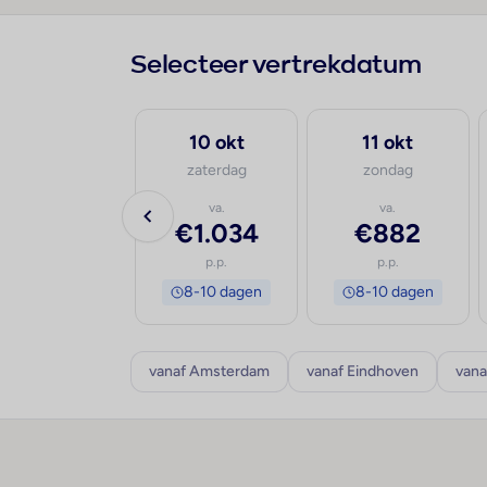
Selecteer vertrekdatum
30 sep
10 okt
11 okt
woensdag
zaterdag
zondag
va.
va.
va.
€532
€1.034
€882
p.p.
p.p.
p.p.
8-10 dagen
8-10 dagen
8-10 dagen
vanaf Amsterdam
vanaf Eindhoven
vana