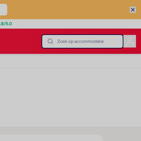
.8
/5.0