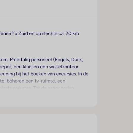
Teneriffa Zuid en op slechts ca. 20 km
om. Meertalig personeel (Engels, Duits,
depot, een kluis en een wisselkantoor
euning bij het boeken van excursies. In de
otel behoren een tv-ruimte, een
plaats parkeren. Tot de aangeboden
ette. Sportieve gasten die het
t zakendoen kan van het businesscenter
over een tweepersoonsbed. Extra bedden