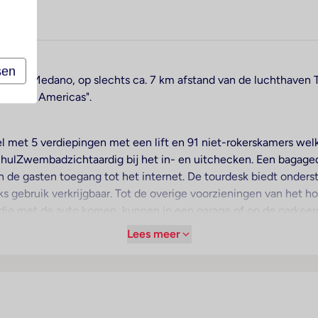
sen
plaats El Medano, op slechts ca. 7 km afstand van de luchthaven 
a de las Americas".
l met 5 verdiepingen met een lift en 91 niet-rokerskamers welk
is hulZwembadzichtaardig bij het in- en uitchecken. Een bagage
 de gasten toegang tot het internet. De tourdesk biedt onderst
ks gebruik verkrijgbaar. Tot de overige voorzieningen van het h
 die met de auto komen, kunnen in een garage of op de parkeer
sche dienst, een wekdienst, een wasservice en een muntwasser
Lees meer
rkennen, zullen de fietZeezichterhuur op prijs stellen. Bij he
er beschikking.
te verblijven uit tot heerlijk relaxen. De kamers beschikken 