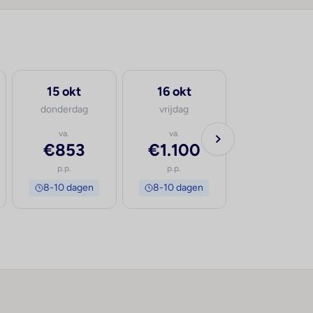
15 okt
16 okt
donderdag
vrijdag
va.
va.
€853
€1.100
p.p.
p.p.
8-10 dagen
8-10 dagen