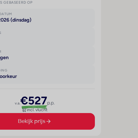
IS GEBASEERD OP
KDATUM
2026 (dinsdag)
S
R
agen
GING
oorkeur
€527
p.p.
v.a.
incl. vlucht
Bekijk prijs