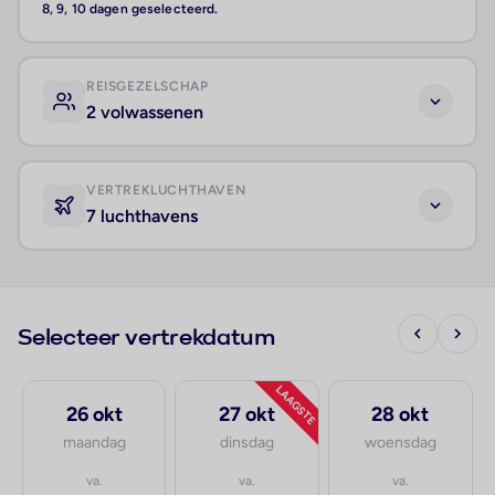
8, 9, 10 dagen geselecteerd.
REISGEZELSCHAP
2 volwassenen
VERTREKLUCHTHAVEN
7 luchthavens
Selecteer vertrekdatum
LAAGSTE
26 okt
27 okt
28 okt
maandag
dinsdag
woensdag
va.
va.
va.