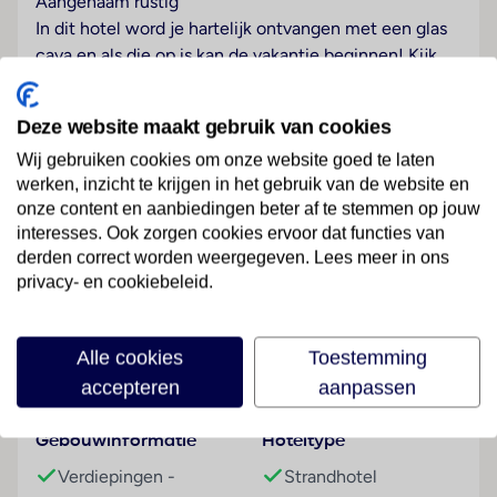
Aangenaam rustig
In dit hotel word je hartelijk ontvangen met een glas
cava en als die op is kan de vakantie beginnen! Kijk
vanuit je kamer uit over de Atlantische Oceaan en
geniet van het uitzicht en de zilte zeelucht. Het
Deze website maakt gebruik van cookies
water loopt je in de mond als je langs de uitgebreide
Wij gebruiken cookies om onze website goed te laten
buffetten loopt. Het personeel begroet je vriendelijk.
werken, inzicht te krijgen in het gebruik van de website en
Buiten, in de subtropische tuin, nodigen de
onze content en aanbiedingen beter af te stemmen op jouw
zwembaden je uit. En als je één stap buiten het
interesses. Ook zorgen cookies ervoor dat functies van
complex zet, sta je op de lange wandelboulevard of
derden correct worden weergegeven. Lees meer in ons
met je tenen in het zand. Wat een weelde! Klaar voor
Lees meer
privacy- en cookiebeleid.
een luxueuze vakantie zonder kinderen?
Strand
Alle cookies
Toestemming
Faciliteiten
Tegen betaling
accepteren
aanpassen
Wellness
Gebouwinformatie
Hoteltype
Tegen betaling
Verdiepingen -
Strandhotel