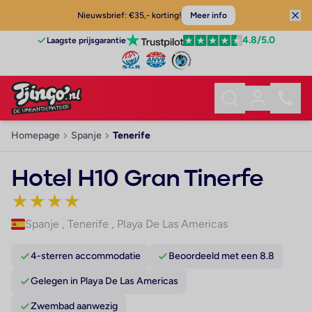
Nieuwsbrief: €35,- korting!
Meer info
4.8
/5.0
Laagste prijsgarantie
Homepage
Spanje
Tenerife
Hotel H10 Gran Tinerfe
★
★
★
★
Spanje
,
Tenerife
,
Playa De Las Americas
4-sterren accommodatie
Beoordeeld met een 8.8
Gelegen in Playa De Las Americas
Zwembad aanwezig