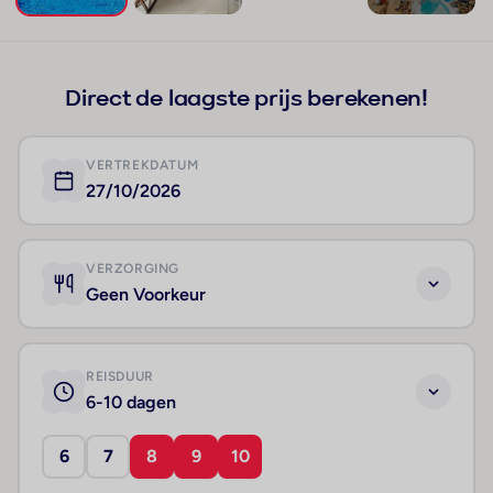
+228
Direct de laagste prijs berekenen!
VERTREKDATUM
27/10/2026
VERZORGING
Geen Voorkeur
REISDUUR
6-10 dagen
6
7
8
9
10