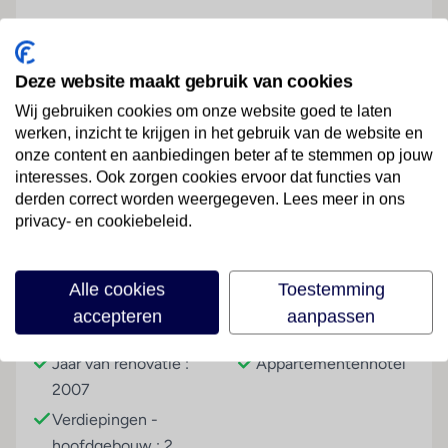
Geniet van een ontspannende vakantie! De goede service
en ruime appartementen bieden de ideale setting voor
de beste tijd van het jaar. Diverse
Deze website maakt gebruik van cookies
amusementsmogelijkheden zijn te vinden binnen een
Wij gebruiken cookies om onze website goed te laten
paar minuten lopen langs de kilometerslange promenade.
werken, inzicht te krijgen in het gebruik van de website en
onze content en aanbiedingen beter af te stemmen op jouw
Ligging
Lees meer
interesses. Ook zorgen cookies ervoor dat functies van
In een populaire omgeving, op ca. 500 m van het
derden correct worden weergegeven. Lees meer in ons
langzaam aflopende zandstrand Playa de Troya. Tal van
privacy- en cookiebeleid.
winkel- en amusementsmogelijkheden en restaurants
Faciliteiten
liggen op loopafstand. Het Aqua Adventure Park Siam
Alle cookies
Toestemming
Park ligt op ca. 10 minuten lopen.
accepteren
aanpassen
Faciliteiten
Gebouwinformatie
Hoteltype
Jaar van renovatie :
Appartementenhotel
Het is een modern appartementencomplex met
zwembad. Rondom het zwembad is er een zonneterras,
2007
ligbedden, parasols en een zwembad bar en snackbar. In
Verdiepingen -
de lobby bevindt zich een receptie. Ook is er een
hoofdgebouw : 2