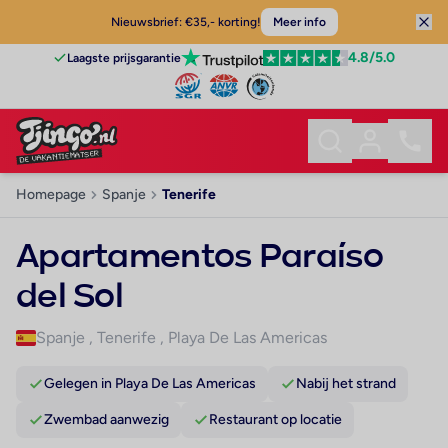
Nieuwsbrief: €35,- korting!
Meer info
4.8
/5.0
Laagste prijsgarantie
Homepage
Spanje
Tenerife
Apartamentos Paraíso
del Sol
Spanje
,
Tenerife
,
Playa De Las Americas
Gelegen in Playa De Las Americas
Nabij het strand
Zwembad aanwezig
Restaurant op locatie