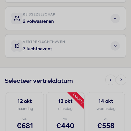
REISGEZELSCHAP
2 volwassenen
VERTREKLUCHTHAVEN
7 luchthavens
Selecteer vertrekdatum
LAAGSTE
12 okt
13 okt
14 okt
maandag
dinsdag
woensdag
va.
va.
va.
€681
€440
€558